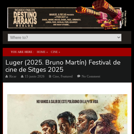
YOU ARE HERE :
HOME
»
CINE
»
Luger (2025. Bruno Martín) Festival de
LUGER (2025. BRUNO MARTÍN) FESTIVAL DE CINE DE SITGES 2025
cine de Sitges 2025
Ricar
15 junio 2026
Cine
,
Featured
No Comment