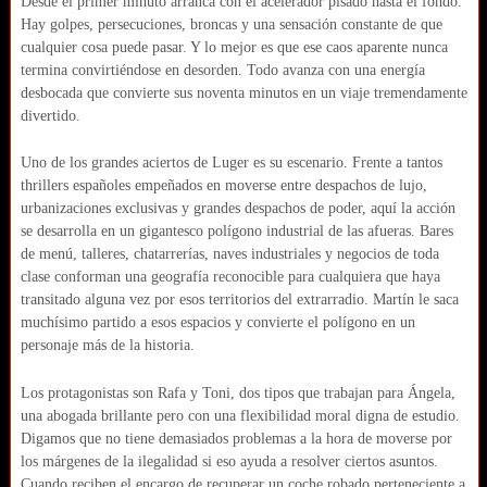
Desde el primer minuto arranca con el acelerador pisado hasta el fondo.
Hay golpes, persecuciones, broncas y una sensación constante de que
cualquier cosa puede pasar. Y lo mejor es que ese caos aparente nunca
termina convirtiéndose en desorden. Todo avanza con una energía
desbocada que convierte sus noventa minutos en un viaje tremendamente
divertido.
Uno de los grandes aciertos de Luger es su escenario. Frente a tantos
thrillers españoles empeñados en moverse entre despachos de lujo,
urbanizaciones exclusivas y grandes despachos de poder, aquí la acción
se desarrolla en un gigantesco polígono industrial de las afueras. Bares
de menú, talleres, chatarrerías, naves industriales y negocios de toda
clase conforman una geografía reconocible para cualquiera que haya
transitado alguna vez por esos territorios del extrarradio. Martín le saca
muchísimo partido a esos espacios y convierte el polígono en un
personaje más de la historia.
Los protagonistas son Rafa y Toni, dos tipos que trabajan para Ángela,
una abogada brillante pero con una flexibilidad moral digna de estudio.
Digamos que no tiene demasiados problemas a la hora de moverse por
los márgenes de la ilegalidad si eso ayuda a resolver ciertos asuntos.
Cuando reciben el encargo de recuperar un coche robado perteneciente a