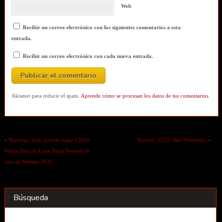
Web
Recibir un correo electrónico con los siguientes comentarios a esta
entrada.
Recibir un correo electrónico con cada nueva entrada.
Akismet para reducir el spam.
Aprende cómo se procesan los datos de tus comentarios.
«
Pioneras: Solo querían jugar (2026.
Normal (2025. Ben Wheatley)
»
Marta Díaz de Lope Díaz) Festival de
cine de Málaga 2026
Búsqueda