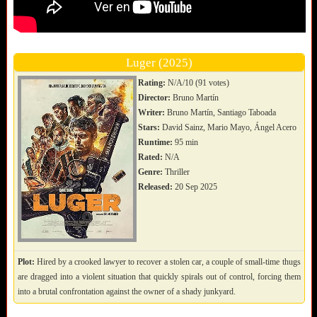
Luger (2025)
Rating:
N/A/10 (91 votes)
Director:
Bruno Martín
Writer:
Bruno Martín, Santiago Taboada
Stars:
David Sainz, Mario Mayo, Ángel Acero
Runtime:
95 min
Rated:
N/A
Genre:
Thriller
Released:
20 Sep 2025
Plot:
Hired by a crooked lawyer to recover a stolen car, a couple of small-time thugs
are dragged into a violent situation that quickly spirals out of control, forcing them
into a brutal confrontation against the owner of a shady junkyard.