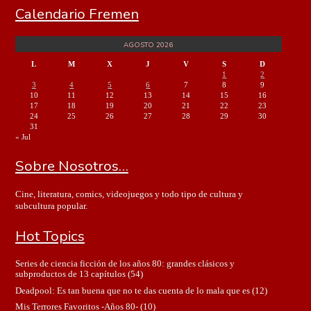
Calendario Fremen
AGOSTO 2026
L
M
X
J
V
S
D
1
2
3
4
5
6
7
8
9
10
11
12
13
14
15
16
17
18
19
20
21
22
23
24
25
26
27
28
29
30
31
« Jul
Sobre Nosotros…
Cine, literatura, comics, videojuegos y todo tipo de cultura y
subcultura popular.
Hot Topics
Series de ciencia ficción de los años 80: grandes clásicos y
subproductos de 13 capítulos
(54)
Deadpool: Es tan buena que no te das cuenta de lo mala que es
(12)
Mis Terrores Favoritos -Años 80-
(10)