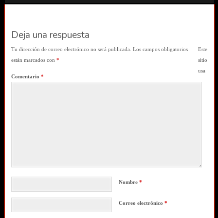
Deja una respuesta
Tu dirección de correo electrónico no será publicada.
Los campos obligatorios
Este
están marcados con
*
sitio
usa
Comentario
*
Nombre
*
Correo electrónico
*