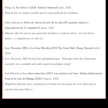
Diego
en
Toy Story 5 (2026. Andrew Stanton)
6 julio, 2026
Dejé de leer en cuanto escribió que la cuarta película fue brillante...
mike pedrosa
en
Series de ciencia ficción de los años 80: grandes clásicos y
subproductos de 13 capítulos
18 junio, 2026
Alguien sabe de una en que aparecían hombres y mujeres calvas, con una túnica
blanca...y viajando por el cielo en…
Ivey Thornton, MD
en
La Gran Muralla (2016 The Great Wall. Zhang Yimou)
4 abril,
2026
Ivey Thornton, MD Get the best ophthalmologist - Nebraska Laser Eye Associates
currently now available and with expert knowledges today!
José Manuel
en
Los niños estan bien (2025. Les enfants vont bien. Nathan Ambrosioni)
Festival de cine de Malaga 2026
15 marzo, 2026
Magnífica película; muy completa en el retrato de una mujer de verso libre que se
repente tiene que lidiar y…