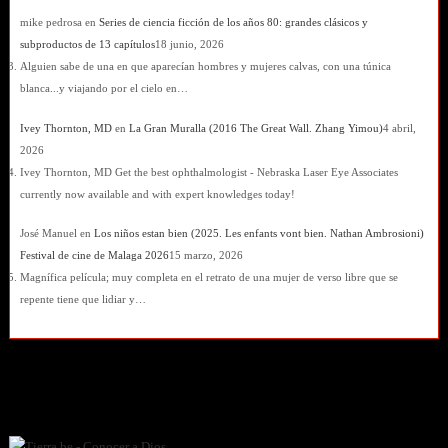
mike pedrosa
en
Series de ciencia ficción de los años 80: grandes clásicos y
subproductos de 13 capítulos
18 junio, 2026
Alguien sabe de una en que aparecían hombres y mujeres calvas, con una túnica
blanca...y viajando por el cielo en…
Ivey Thornton, MD
en
La Gran Muralla (2016 The Great Wall. Zhang Yimou)
4 abril,
2026
Ivey Thornton, MD Get the best ophthalmologist - Nebraska Laser Eye Associates
currently now available and with expert knowledges today!
José Manuel
en
Los niños estan bien (2025. Les enfants vont bien. Nathan Ambrosioni)
Festival de cine de Malaga 2026
15 marzo, 2026
Magnífica película; muy completa en el retrato de una mujer de verso libre que se
repente tiene que lidiar y…