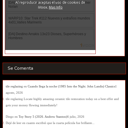
Se Comenta
tile reglazing
en
Cuando llega la noche (1985 Into the Night. John Landis) Classics
1
agosto, 2026
tile reglazing Locate highly amazing ceramic tile restoration today on a best offer and
gets your money flowing immediately!
Diego
en
Toy Story 5 (2026. Andrew Stanton)
6 julio, 2026
Dejé de leer en cuanto escribió que la cuarta película fue brillante...