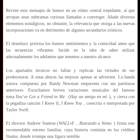
Reviste esos mensajes de humor en un relato central trepidante, al que
arropan unas subtramas curiosas llamadas a converger. Añade diversos
elementos nostálgicos; no obstante, la relevancia que otorga a las nuevas
incorporaciones va en detrimento de algunos secundarios icónicos.
El desenlace prioriza los buenos sentimientos y la comicidad antes que
las secuencias vibrantes. Incide en la idea de saber utilizar
adecuadamente los adelantos que tenemos a nuestro alcance.
Los apartados técnicos no fallan y replican las virtudes de sus
predecesoras. A estas alturas las mejoras apenas se advierten. La banda
sonora compuesta por Randy Newman emparenta con sus partituras
anteriores. Escuchamos breves variaciones musicales del famoso
tema
You’ve Got a Friend in Me
(
Hay un amigo en mí
), y cierra con
la pegadiza canción
I Knew It, I Knew You
, coescrita e interpretada por
Taylor Swift.
El director Andrew Stanton (
WALL•E
,
Buscando a Nemo
) firma este
recomendable estreno familiar, cuya historia continúa en los créditos
finales, donde irrumpe una figura temible.