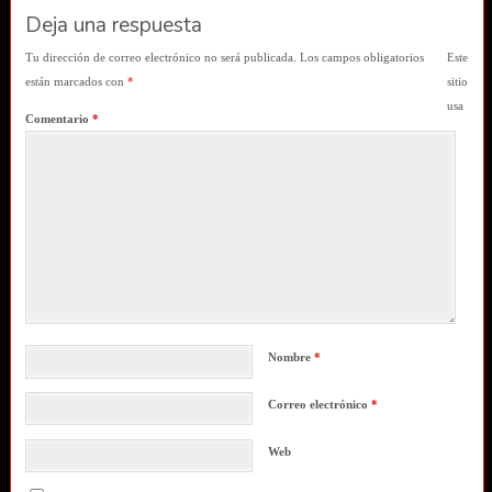
Deja una respuesta
Tu dirección de correo electrónico no será publicada.
Los campos obligatorios
Este
están marcados con
*
sitio
usa
Comentario
*
Nombre
*
Correo electrónico
*
Web