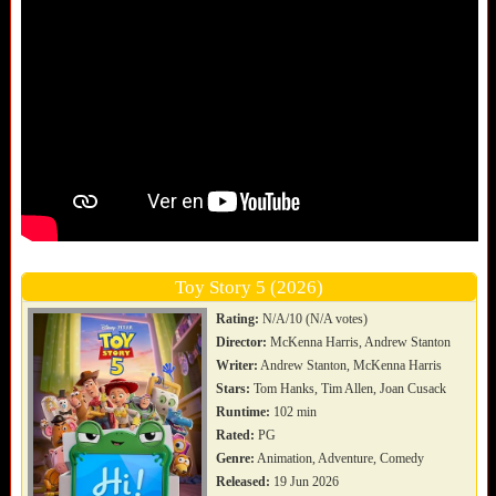
Toy Story 5 (2026)
Rating:
N/A/10 (N/A votes)
Director:
McKenna Harris, Andrew Stanton
Writer:
Andrew Stanton, McKenna Harris
Stars:
Tom Hanks, Tim Allen, Joan Cusack
Runtime:
102 min
Rated:
PG
Genre:
Animation, Adventure, Comedy
Released:
19 Jun 2026