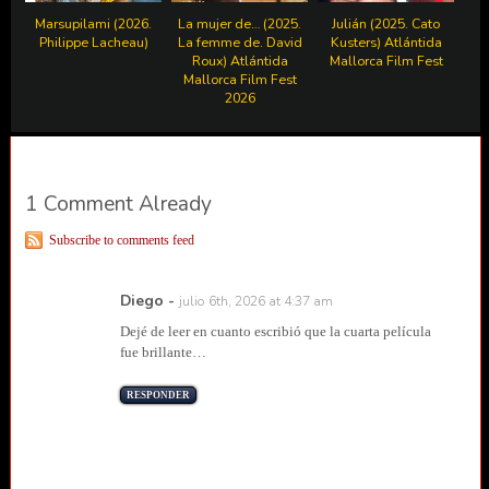
Marsupilami (2026.
La mujer de… (2025.
Julián (2025. Cato
Philippe Lacheau)
La femme de. David
Kusters) Atlántida
Roux) Atlántida
Mallorca Film Fest
Mallorca Film Fest
2026
1 Comment Already
Subscribe to comments feed
Diego
-
julio 6th, 2026 at 4:37 am
Dejé de leer en cuanto escribió que la cuarta película
fue brillante…
RESPONDER