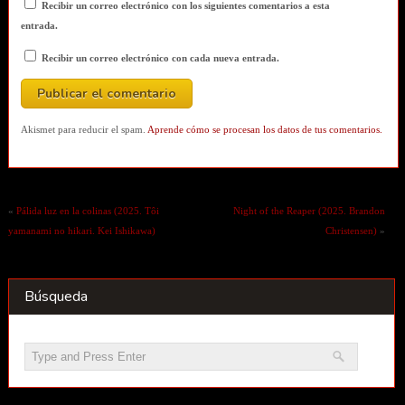
Recibir un correo electrónico con los siguientes comentarios a esta
entrada.
Recibir un correo electrónico con cada nueva entrada.
Akismet para reducir el spam.
Aprende cómo se procesan los datos de tus comentarios.
«
Pálida luz en la colinas (2025. Tôi
Night of the Reaper (2025. Brandon
yamanami no hikari. Kei Ishikawa)
Christensen)
»
Búsqueda