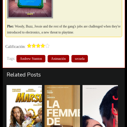
Plot:
Woody, Buzz, Jessie and the rest of the gang's jobs are challenged when they're
introduced to electronics, a new threat to playtime.
Calificación:
Tags:
Andrew Stanton
Animación
secuela
Related Posts