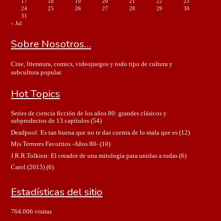
17
18
19
20
21
22
23
24
25
26
27
28
29
30
31
« Jul
Sobre Nosotros…
Cine, literatura, comics, videojuegos y todo tipo de cultura y
subcultura popular.
Hot Topics
Series de ciencia ficción de los años 80: grandes clásicos y
subproductos de 13 capítulos
(54)
Deadpool: Es tan buena que no te das cuenta de lo mala que es
(12)
Mis Terrores Favoritos -Años 80-
(10)
J.R.R.Tolkien: El creador de una mitología para unirlas a todas
(6)
Carol (2015)
(6)
Estadísticas del sitio
764.006 visitas