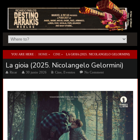
YOU ARE HERE :
HOME
»
CINE
»
LA GIOIA (2025. NICOLANGELO GELORMINI)
La gioia (2025. Nicolangelo Gelormini)
Ricar
30 junio 2026
Cine
,
Eventos
No Comment