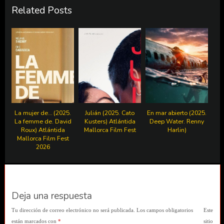
Related Posts
La mujer de… (2025.
Julián (2025. Cato
En mar abierto (2025.
La femme de. David
Kusters) Atlántida
Deep Water. Renny
Roux) Atlántida
Mallorca Film Fest
Harlin)
Mallorca Film Fest
2026
Deja una respuesta
Tu dirección de correo electrónico no será publicada.
Los campos obligatorios
Este
están marcados con
*
sitio