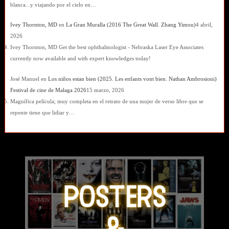
blanca...y viajando por el cielo en…
Ivey Thornton, MD
en
La Gran Muralla (2016 The Great Wall. Zhang Yimou)
4 abril,
2026
Ivey Thornton, MD Get the best ophthalmologist - Nebraska Laser Eye Associates
currently now available and with expert knowledges today!
José Manuel
en
Los niños estan bien (2025. Les enfants vont bien. Nathan Ambrosioni)
Festival de cine de Malaga 2026
15 marzo, 2026
Magnífica película; muy completa en el retrato de una mujer de verso libre que se
repente tiene que lidiar y…