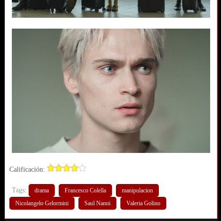
Calificación:
Tags:
drama
Francesco Colella
manipulacion
Nicolangelo Gelormini
Saul Nanni
Valeria Golino