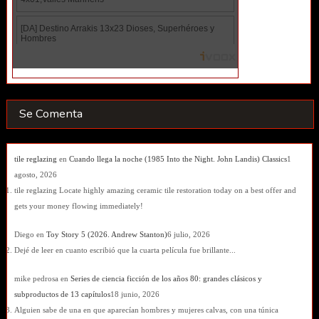
Se Comenta
tile reglazing
en
Cuando llega la noche (1985 Into the Night. John Landis) Classics
1
agosto, 2026
tile reglazing Locate highly amazing ceramic tile restoration today on a best offer and
gets your money flowing immediately!
Diego
en
Toy Story 5 (2026. Andrew Stanton)
6 julio, 2026
Dejé de leer en cuanto escribió que la cuarta película fue brillante...
mike pedrosa
en
Series de ciencia ficción de los años 80: grandes clásicos y
subproductos de 13 capítulos
18 junio, 2026
Alguien sabe de una en que aparecían hombres y mujeres calvas, con una túnica