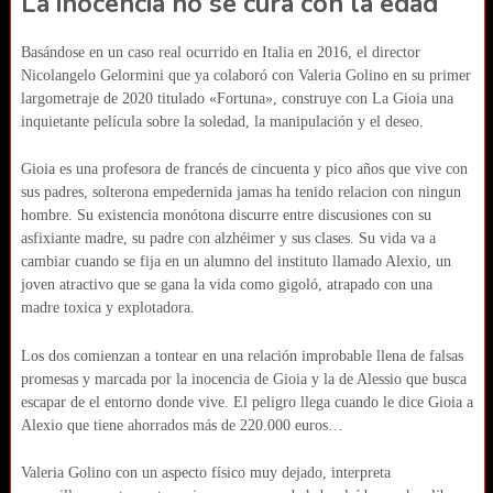
La inocencia no se cura con la edad
Basándose en un caso real ocurrido en Italia en 2016, el director
Nicolangelo Gelormini que ya colaboró con Valeria Golino en su primer
largometraje de 2020 titulado «Fortuna», construye con La Gioia una
inquietante película sobre la soledad, la manipulación y el deseo.
Gioia es una profesora de francés de cincuenta y pico años que vive con
sus padres, solterona empedernida jamas ha tenido relacion con ningun
hombre. Su existencia monótona discurre entre discusiones con su
asfixiante madre, su padre con alzhéimer y sus clases. Su vida va a
cambiar cuando se fija en un alumno del instituto llamado Alexio, un
joven atractivo que se gana la vida como gigoló, atrapado con una
madre toxica y explotadora.
Los dos comienzan a tontear en una relación improbable llena de falsas
promesas y marcada por la inocencia de Gioia y la de Alessio que busca
escapar de el entorno donde vive. El peligro llega cuando le dice Gioia a
Alexio que tiene ahorrados más de 220.000 euros…
Valeria Golino con un aspecto físico muy dejado, interpreta