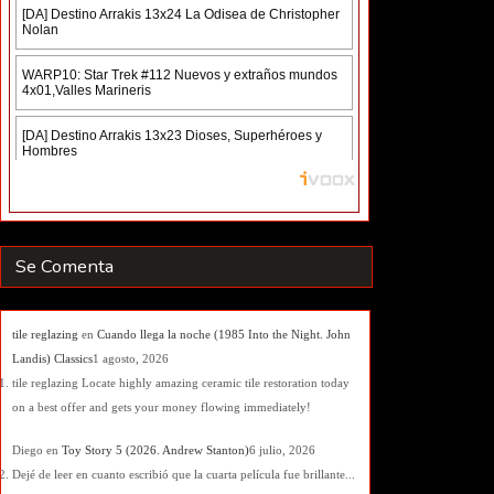
Se Comenta
tile reglazing
en
Cuando llega la noche (1985 Into the Night. John
Landis) Classics
1 agosto, 2026
tile reglazing Locate highly amazing ceramic tile restoration today
on a best offer and gets your money flowing immediately!
Diego
en
Toy Story 5 (2026. Andrew Stanton)
6 julio, 2026
Dejé de leer en cuanto escribió que la cuarta película fue brillante...