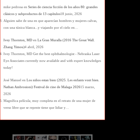
mike pedrosa
en
Series de ciencia ficción de los años 80: grandes
clásicos y subproductos de 13 capítulos
18 junio, 2026
Alguien sabe de una en que aparecían hombres y mujeres calvas,
con una túnica blanca...y viajando por el cielo en…
Ivey Thornton, MD
en
La Gran Muralla (2016 The Great Wall.
Zhang Yimou)
4 abril, 2026
Ivey Thornton, MD Get the best ophthalmologist - Nebraska Laser
Eye Associates currently now available and with expert knowledges
today!
José Manuel
en
Los niños estan bien (2025. Les enfants vont bien.
Nathan Ambrosioni) Festival de cine de Malaga 2026
15 marzo,
2026
Magnífica película; muy completa en el retrato de una mujer de
verso libre que se repente tiene que lidiar y…