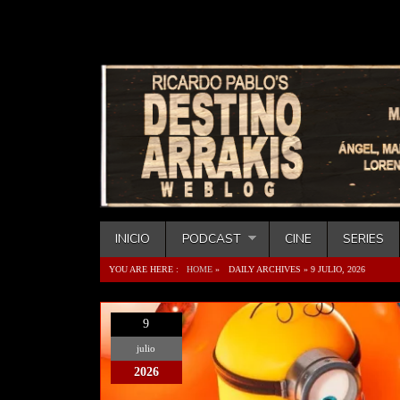
INICIO
PODCAST
CINE
SERIES
YOU ARE HERE :
HOME
»
DAILY ARCHIVES »
9 JULIO, 2026
9
julio
2026