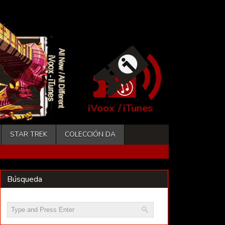
iVoox
/
iTunes
STAR TREK
COLECCIÓN DA
Búsqueda