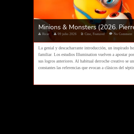
Minions & Monsters (2026. Pierre
Ricar
09 julio 2026
Cine
,
Featured
No Comment
La genial y descacharrante introducción, un inspirado h
familiar. Los estudios Illumination vuelven a apostar por
sus logros anteriores. Al habitual derroche creativo se 
constantes las referencias que evocan a clásicos del sépti