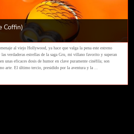
 Coffin)
omenaje al viejo Hollywood, ya hace que valga la pena este estreno
 las verdaderas estrellas de la saga Gru, mi villano favorito y superan
unen unas eficaces dosis de humor en clave puramente cinéfila; son
mo arte. El último tercio, presidido por la aventura y la ...