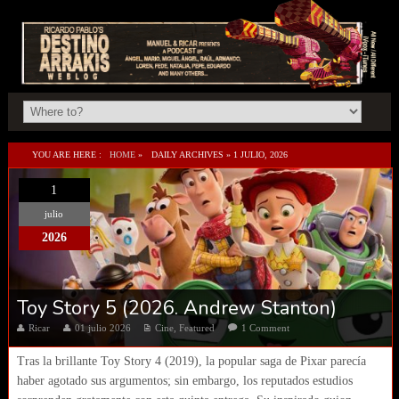
YOU ARE HERE :
HOME
»
DAILY ARCHIVES »
1 JULIO, 2026
1
julio
2026
Toy Story 5 (2026. Andrew Stanton)
Ricar
01 julio 2026
Cine
,
Featured
1 Comment
Tras la brillante Toy Story 4 (2019), la popular saga de Pixar parecía
haber agotado sus argumentos; sin embargo, los reputados estudios