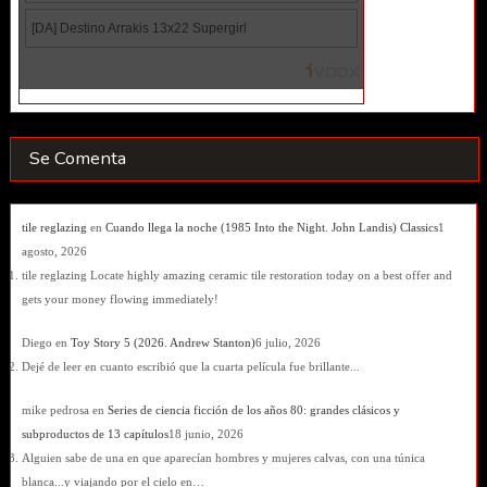
Se Comenta
tile reglazing
en
Cuando llega la noche (1985 Into the Night. John Landis) Classics
1
agosto, 2026
tile reglazing Locate highly amazing ceramic tile restoration today on a best offer and
gets your money flowing immediately!
Diego
en
Toy Story 5 (2026. Andrew Stanton)
6 julio, 2026
Dejé de leer en cuanto escribió que la cuarta película fue brillante...
mike pedrosa
en
Series de ciencia ficción de los años 80: grandes clásicos y
subproductos de 13 capítulos
18 junio, 2026
Alguien sabe de una en que aparecían hombres y mujeres calvas, con una túnica
blanca...y viajando por el cielo en…