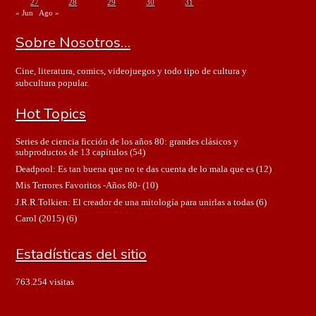
27
28
29
30
31
« Jun
Ago »
Sobre Nosotros…
Cine, literatura, comics, videojuegos y todo tipo de cultura y
subcultura popular.
Hot Topics
Series de ciencia ficción de los años 80: grandes clásicos y
subproductos de 13 capítulos
(54)
Deadpool: Es tan buena que no te das cuenta de lo mala que es
(12)
Mis Terrores Favoritos -Años 80-
(10)
J.R.R.Tolkien: El creador de una mitología para unirlas a todas
(6)
Carol (2015)
(6)
Estadísticas del sitio
763.254 visitas