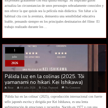
sorprenden gratamente con esta quinta entrega. Su inspirado guion
actualiza las circunstancias de unos personajes sobradamente conocidos y
nos ofrece la que quizás sea la película más didáctica. Sin faltar a la
habitual cita con la aventura, demuestra una sensibilidad educativa
loable, pensando siempre en los principales destinatarios del filme. El
trabajo realizado durante los ...
1
julio
2026
Pálida luz en la colinas (2025. Tôi
yamanami no hikari. Kei Ishikawa)
Ricar
01 julio 2026
Cine
,
Featured
No Comment
'Pálida luz en las colinas' (2025), coproducción internacional con fuerte
sello japonés escrita y dirigida por Kei Ishikawa, es una lenta
sedimentación de emociones y recuerdos. Nacido en 1977 y con una