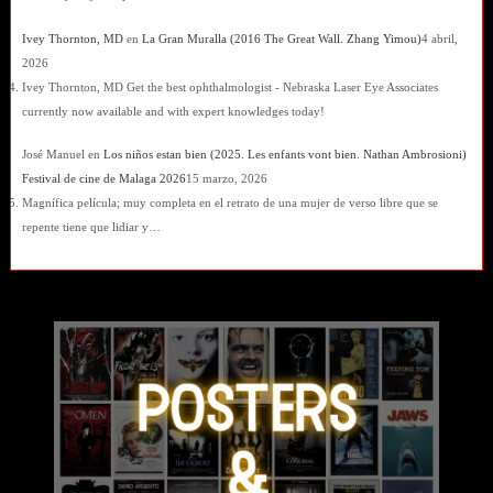
Ivey Thornton, MD
en
La Gran Muralla (2016 The Great Wall. Zhang Yimou)
4 abril,
2026
Ivey Thornton, MD Get the best ophthalmologist - Nebraska Laser Eye Associates
currently now available and with expert knowledges today!
José Manuel
en
Los niños estan bien (2025. Les enfants vont bien. Nathan Ambrosioni)
Festival de cine de Malaga 2026
15 marzo, 2026
Magnífica película; muy completa en el retrato de una mujer de verso libre que se
repente tiene que lidiar y…