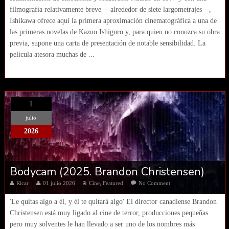
filmografía relativamente breve —alrededor de siete largometrajes—,
Ishikawa ofrece aquí la primera aproximación cinematográfica a una de
las primeras novelas de Kazuo Ishiguro y, para quien no conozca su obra
previa, supone una carta de presentación de notable sensibilidad. La
película atesora muchas de ...
1
julio
2026
Bodycam (2025. Brandon Christensen)
Ricar
01 julio 2026
Cine
,
Featured
No Comment
'Le quitas algo a él, y él te quitará algo' El director canadiense Brandon
Christensen está muy ligado al cine de terror, producciones pequeñas
pero muy solventes le han llevado a ser uno de los nombres más