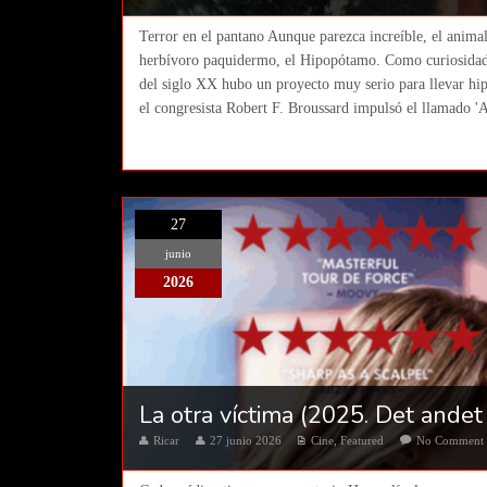
Terror en el pantano Aunque parezca increíble, el animal
herbívoro paquidermo, el Hipopótamo. Como curiosidad qu
del siglo XX hubo un proyecto muy serio para llevar hi
el congresista Robert F. Broussard impulsó el llamado '
27
junio
2026
La otra víctima (2025. Det andet 
Ricar
27 junio 2026
Cine
,
Featured
No Comment