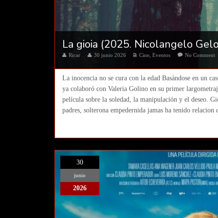
La gioia (2025. Nicolangelo Gelo
Ricar
30 junio 2026
Cine
,
Eventos
No Comment
La inocencia no se cura con la edad Basándose en un cas
ya colaboró con Valeria Golino en su primer largometraj
película sobre la soledad, la manipulación y el deseo. G
padres, solterona empedernida jamas ha tenido relacion 
30
junio
2026