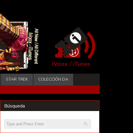
iVoox
/
iTunes
STAR TREK
COLECCIÓN DA
Búsqueda