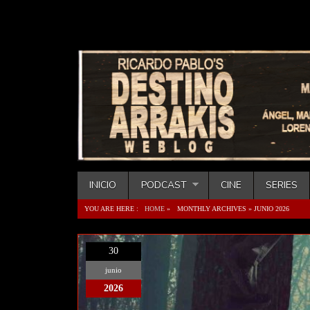
INICIO
PODCAST
CINE
SERIES
YOU ARE HERE :
HOME
»
MONTHLY ARCHIVES »
JUNIO 2026
30
junio
2026