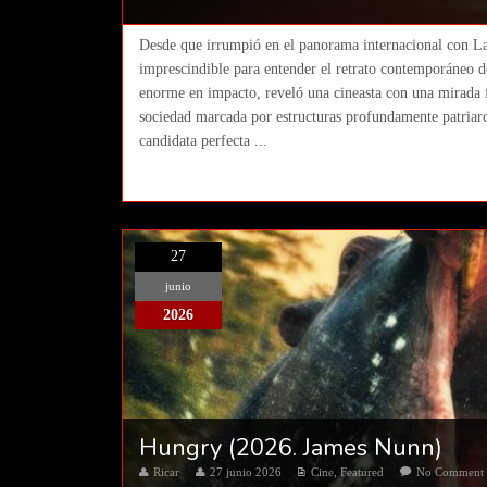
Desde que irrumpió en el panorama internacional con La
imprescindible para entender el retrato contemporáneo de
enorme en impacto, reveló una cineasta con una mirada f
sociedad marcada por estructuras profundamente patriar
candidata perfecta ...
27
junio
2026
Hungry (2026. James Nunn)
Ricar
27 junio 2026
Cine
,
Featured
No Comment