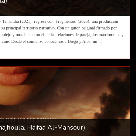
lá)
o 'Finlandia (2021), regresa con 'Fragmentos' (2025), una producción
su principal territorio narrativo. Con un guion original firmado por
omplejo y mutable como el de las relaciones de pareja, los matrimonios y
el cine. Desde el comienzo conocemos a Diego y Alba, un ...
majhoula. Haifaa Al-Mansour)