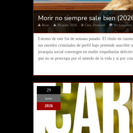
Morir no siempre sale bien (2026
Ricar
30 junio 2026
Cine
,
Featured
No Comment
Estreno de este fin de semana pasado. El título en cue
sus enredos criminales de perfil bajo pretende suscribir 
jerarquía social convergen en muñir triquiñuelas delictiv
que no se preocupa por el sentido de la vida y sí por cos
29
junio
2026