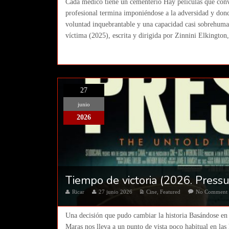
Cada médico tiene un cementerio Hay películas que convi
profesional termina imponiéndose a la adversidad y dond
voluntad inquebrantable y una capacidad casi sobrehuman
víctima (2025), escrita y dirigida por Zinnini Elkington
27
junio
2026
Tiempo de victoria (2026. Press
Ricar
27 junio 2026
Cine
,
Featured
No Comment
Una decisión que pudo cambiar la historia Basándose en 
Maras nos lleva a un punto de vista poco habitual en las 