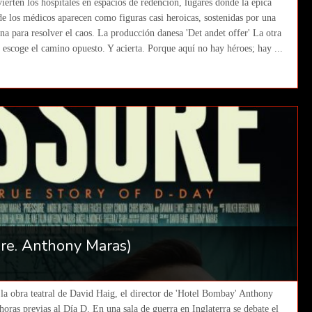
erten los hospitales en espacios de redención, lugares donde la épica
e los médicos aparecen como figuras casi heroicas, sostenidas por una
a para resolver el caos. La producción danesa 'Det andet offer' La otra
, escoge el camino opuesto. Y acierta. Porque aquí no hay héroes; hay ...
ure. Anthony Maras)
la obra teatral de David Haig, el director de 'Hotel Bombay' Anthony
horas previas al Día D. En una sala de guerra en Inglaterra se debate el