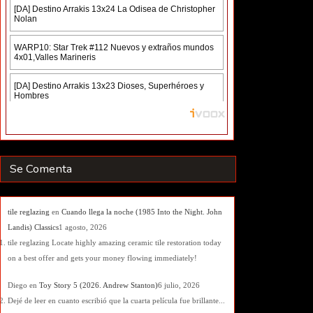
Se Comenta
tile reglazing
en
Cuando llega la noche (1985 Into the Night. John
Landis) Classics
1 agosto, 2026
tile reglazing Locate highly amazing ceramic tile restoration today
on a best offer and gets your money flowing immediately!
Diego
en
Toy Story 5 (2026. Andrew Stanton)
6 julio, 2026
Dejé de leer en cuanto escribió que la cuarta película fue brillante...