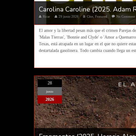
Carolina Caroline (2025. Adam 
Ricar
29 junio 2026
Cine
,
Featured
No Comment
El amor y la libertad pesan más que el crimen Parejas de
'Malas Tierras', 'Bonnie and Clyde' o 'Amor a Quemarro
Texas, está atrapada en un lugar en el que no quiere est
destartalada gasolinera. Todo cambia cuando llega un est
28
junio
2026