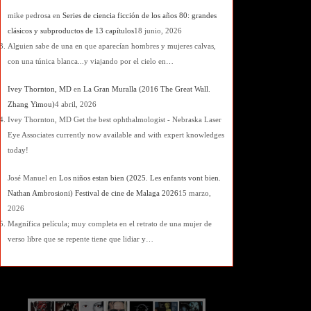
mike pedrosa
en
Series de ciencia ficción de los años 80: grandes
clásicos y subproductos de 13 capítulos
18 junio, 2026
Alguien sabe de una en que aparecían hombres y mujeres calvas,
con una túnica blanca...y viajando por el cielo en…
Ivey Thornton, MD
en
La Gran Muralla (2016 The Great Wall.
Zhang Yimou)
4 abril, 2026
Ivey Thornton, MD Get the best ophthalmologist - Nebraska Laser
Eye Associates currently now available and with expert knowledges
today!
José Manuel
en
Los niños estan bien (2025. Les enfants vont bien.
Nathan Ambrosioni) Festival de cine de Malaga 2026
15 marzo,
2026
Magnífica película; muy completa en el retrato de una mujer de
verso libre que se repente tiene que lidiar y…