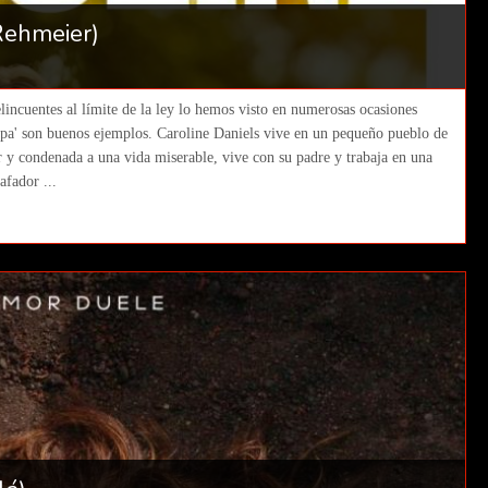
Rehmeier)
lincuentes al límite de la ley lo hemos visto en numerosas ocasiones
pa' son buenos ejemplos. Caroline Daniels vive en un pequeño pueblo de
ar y condenada a una vida miserable, vive con su padre y trabaja en una
afador ...