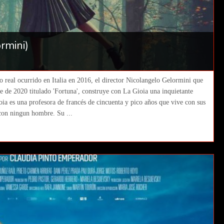
rmini)
o real ocurrido en Italia en 2016, el director Nicolangelo Gelormini que
e de 2020 titulado 'Fortuna', construye con La Gioia una inquietante
ioia es una profesora de francés de cincuenta y pico años que vive con sus
con ningun hombre. Su ...