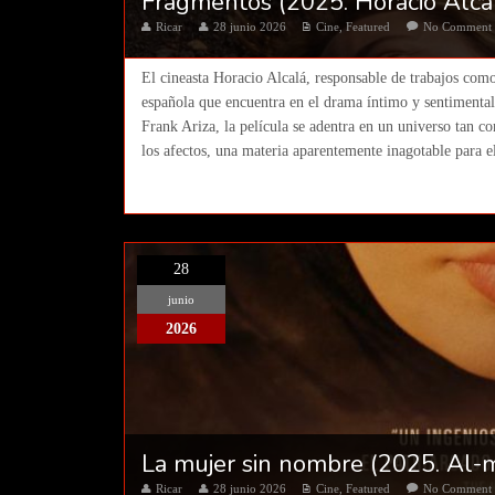
Fragmentos (2025. Horacio Alca
Ricar
28 junio 2026
Cine
,
Featured
No Comment
El cineasta Horacio Alcalá, responsable de trabajos com
española que encuentra en el drama íntimo y sentimental 
Frank Ariza, la película se adentra en un universo tan c
los afectos, una materia aparentemente inagotable para 
28
junio
2026
La mujer sin nombre (2025. Al-
Ricar
28 junio 2026
Cine
,
Featured
No Comment