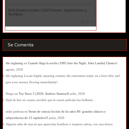
Se Comenta
tile reglazing
en
Cuando llega la noche (1985 Into the Night. John Landis) Classics
1
agosto, 2026
tile reglazing Locate highly amazing ceramic tile restoration today on a best offer and
gets your money flowing immediately!
Diego
en
Toy Story 5 (2026. Andrew Stanton)
6 julio, 2026
Dejé de leer en cuanto escribió que la cuarta película fue brillante...
mike pedrosa
en
Series de ciencia ficción de los años 80: grandes clásicos y
subproductos de 13 capítulos
18 junio, 2026
Alguien sabe de una en que aparecían hombres y mujeres calvas, con una túnica