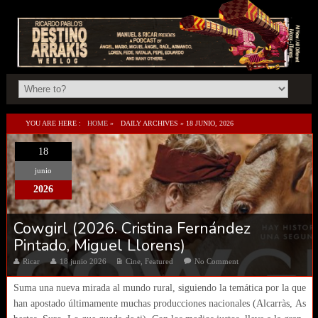
YOU ARE HERE :
HOME
»
DAILY ARCHIVES »
18 JUNIO, 2026
18
junio
2026
Cowgirl (2026. Cristina Fernández
Pintado, Miguel Llorens)
Ricar
18 junio 2026
Cine
,
Featured
No Comment
Suma una nueva mirada al mundo rural, siguiendo la temática por la que
han apostado últimamente muchas producciones nacionales (Alcarràs, As