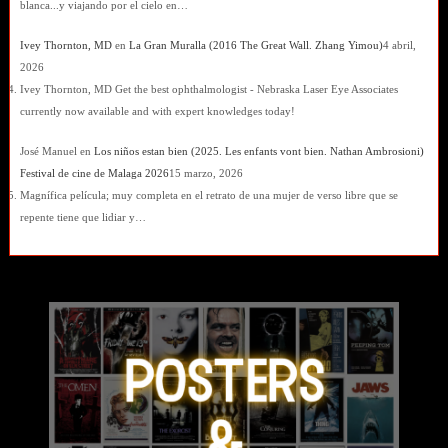
blanca...y viajando por el cielo en…
Ivey Thornton, MD
en
La Gran Muralla (2016 The Great Wall. Zhang Yimou)
4 abril,
2026
Ivey Thornton, MD Get the best ophthalmologist - Nebraska Laser Eye Associates
currently now available and with expert knowledges today!
José Manuel
en
Los niños estan bien (2025. Les enfants vont bien. Nathan Ambrosioni)
Festival de cine de Malaga 2026
15 marzo, 2026
Magnífica película; muy completa en el retrato de una mujer de verso libre que se
repente tiene que lidiar y…