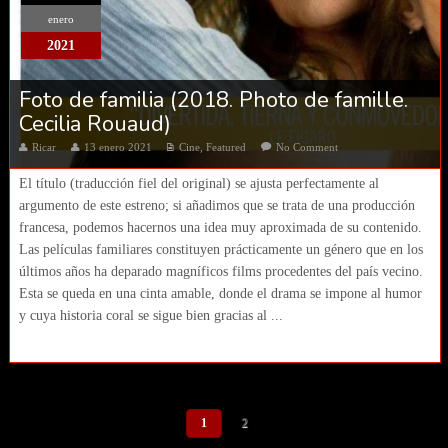
enero
2021
Foto de familia (2018. Photo de famille.
Cecilia Rouaud)
Ricar
13 enero 2021
Cine
,
Featured
No Comment
El título (traducción fiel del original) se ajusta perfectamente al
argumento de este estreno; si añadimos que se trata de una producción
francesa, podemos hacernos una idea muy aproximada de su contenido.
Las películas familiares constituyen prácticamente un género que en los
últimos años ha deparado magníficos films procedentes del país vecino.
Esta se queda en una cinta amable, donde el drama se impone al humor
y cuya historia coral se sigue bien gracias al ...
1
2