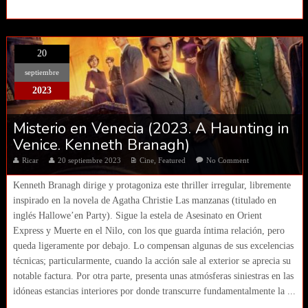
20
septiembre
2023
Misterio en Venecia (2023. A Haunting in
Venice. Kenneth Branagh)
Ricar
20 septiembre 2023
Cine
,
Featured
No Comment
Kenneth Branagh dirige y protagoniza este thriller irregular, libremente
inspirado en la novela de Agatha Christie Las manzanas (titulado en
inglés Hallowe’en Party). Sigue la estela de Asesinato en Orient
Express y Muerte en el Nilo, con los que guarda íntima relación, pero
queda ligeramente por debajo. Lo compensan algunas de sus excelencias
técnicas; particularmente, cuando la acción sale al exterior se aprecia su
notable factura. Por otra parte, presenta unas atmósferas siniestras en las
idóneas estancias interiores por donde transcurre fundamentalmente la ...