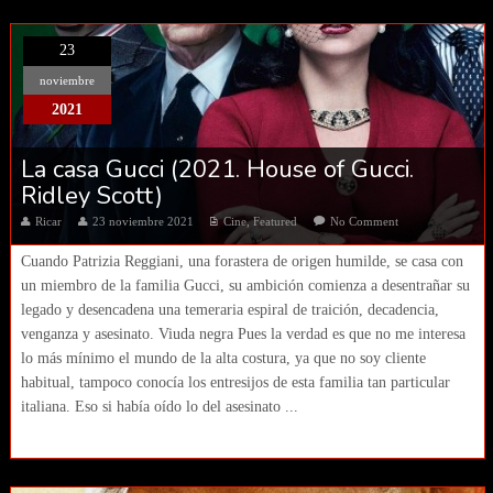
23
noviembre
2021
La casa Gucci (2021. House of Gucci.
Ridley Scott)
Ricar
23 noviembre 2021
Cine
,
Featured
No Comment
Cuando Patrizia Reggiani, una forastera de origen humilde, se casa con
un miembro de la familia Gucci, su ambición comienza a desentrañar su
legado y desencadena una temeraria espiral de traición, decadencia,
venganza y asesinato. Viuda negra Pues la verdad es que no me interesa
lo más mínimo el mundo de la alta costura, ya que no soy cliente
habitual, tampoco conocía los entresijos de esta familia tan particular
italiana. Eso si había oído lo del asesinato ...