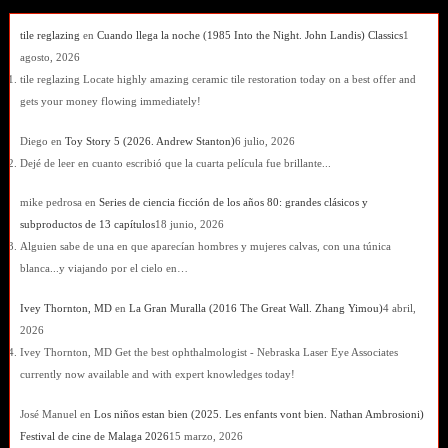
tile reglazing
en
Cuando llega la noche (1985 Into the Night. John Landis) Classics
1
agosto, 2026
tile reglazing Locate highly amazing ceramic tile restoration today on a best offer and
gets your money flowing immediately!
Diego
en
Toy Story 5 (2026. Andrew Stanton)
6 julio, 2026
Dejé de leer en cuanto escribió que la cuarta película fue brillante...
mike pedrosa
en
Series de ciencia ficción de los años 80: grandes clásicos y
subproductos de 13 capítulos
18 junio, 2026
Alguien sabe de una en que aparecían hombres y mujeres calvas, con una túnica
blanca...y viajando por el cielo en…
Ivey Thornton, MD
en
La Gran Muralla (2016 The Great Wall. Zhang Yimou)
4 abril,
2026
Ivey Thornton, MD Get the best ophthalmologist - Nebraska Laser Eye Associates
currently now available and with expert knowledges today!
José Manuel
en
Los niños estan bien (2025. Les enfants vont bien. Nathan Ambrosioni)
Festival de cine de Malaga 2026
15 marzo, 2026