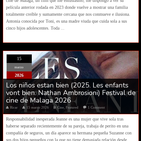
cine de Málaga, un film que me entusiasmo, me dispongo a ver su
película anterior rodada en 2023 donde vuelve a mostrar una familia
totalmente creíble y sumamente cercana que nos conmueve e ilusiona.
Antonia conocida por Toni, es una madre viuda que cuida sola a sus
cinco hijos adolescentes. Toda ...
15
marzo
2026
Los niños estan bien (2025. Les enfants
vont bien. Nathan Ambrosioni) Festival de
cine de Malaga 2026
Ricar
15 marzo 2026
Cine
,
Featured
1 Comment
Responsabilidad inesperada Jeanne es una mujer que vive sola tras
haberse separado recientemente de su pareja, trabaja de perito en una
compañía de seguros, un día aparece su hermana pequeña Suzanne con
sus dos hijos pequeños con la que no tiene demasiada relación desde