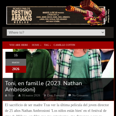
YOU ARE HERE :
HOME
»
TAG »
CAMILLE COTTIN
16
marzo
2026
Toni, en famille (2023. Nathan
Ambrosioni)
Ricar
16 marzo 2026
Cine
,
Featured
No Comment
El sacrificio de ser madre Tras ver la última película del joven director
de 25 años Nathan Ambrosioni 'Los niños están bien' en el festival de