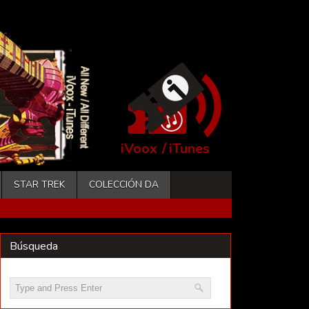
iVoox
/
iTunes
STAR TREK
COLECCIÓN DA
Búsqueda