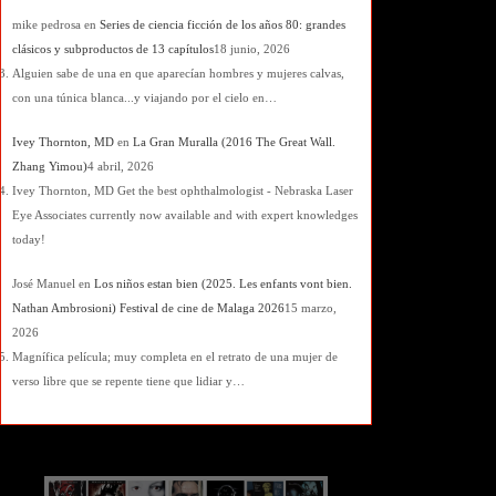
mike pedrosa
en
Series de ciencia ficción de los años 80: grandes
clásicos y subproductos de 13 capítulos
18 junio, 2026
Alguien sabe de una en que aparecían hombres y mujeres calvas,
con una túnica blanca...y viajando por el cielo en…
Ivey Thornton, MD
en
La Gran Muralla (2016 The Great Wall.
Zhang Yimou)
4 abril, 2026
Ivey Thornton, MD Get the best ophthalmologist - Nebraska Laser
Eye Associates currently now available and with expert knowledges
today!
José Manuel
en
Los niños estan bien (2025. Les enfants vont bien.
Nathan Ambrosioni) Festival de cine de Malaga 2026
15 marzo,
2026
Magnífica película; muy completa en el retrato de una mujer de
verso libre que se repente tiene que lidiar y…