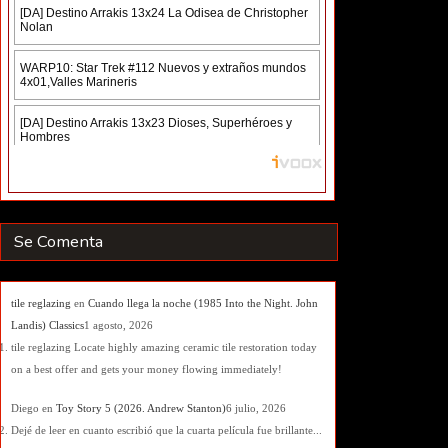
Se Comenta
tile reglazing
en
Cuando llega la noche (1985 Into the Night. John
Landis) Classics
1 agosto, 2026
tile reglazing Locate highly amazing ceramic tile restoration today
on a best offer and gets your money flowing immediately!
Diego
en
Toy Story 5 (2026. Andrew Stanton)
6 julio, 2026
Dejé de leer en cuanto escribió que la cuarta película fue brillante...