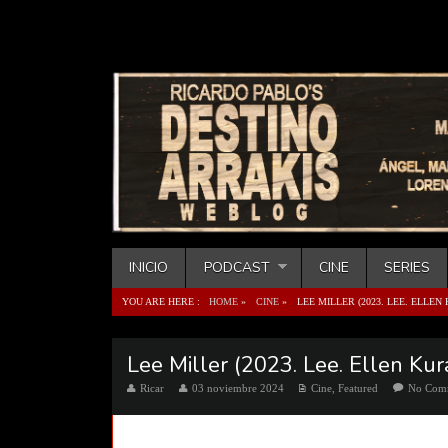
INICIO
PODCAST
CINE
SERIES
YOU ARE HERE :
HOME
»
CINE
»
LEE MILLER (2023. LEE. ELLEN
Lee Miller (2023. Lee. Ellen Kur
Ricar
03 noviembre 2024
Cine
,
Featured
No Com