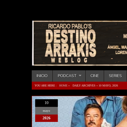
INICIO
PODCAST
CINE
SERIES
YOU ARE HERE :
HOME
»
DAILY ARCHIVES »
10 MAYO, 2026
10
mayo
2026