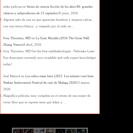
mike pedrosa
en
Series de ciencia ficción de los años 80: grandes
clásicos y subproductos de 13 capítulos
18 junio, 2026
Alguien sabe de una en que aparecían hombres y mujeres calvas,
con una túnica blanca...y viajando por el cielo en…
Ivey Thornton, MD
en
La Gran Muralla (2016 The Great Wall.
Zhang Yimou)
4 abril, 2026
Ivey Thornton, MD Get the best ophthalmologist - Nebraska Laser
Eye Associates currently now available and with expert knowledges
today!
José Manuel
en
Los niños estan bien (2025. Les enfants vont bien.
Nathan Ambrosioni) Festival de cine de Malaga 2026
15 marzo,
2026
Magnífica película; muy completa en el retrato de una mujer de
verso libre que se repente tiene que lidiar y…