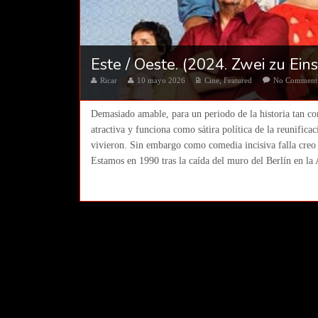
Este / Oeste. (2024. Zwei zu Ein
Ricar
10 mayo 2026
Cine
,
Featured
No Comment
Demasiado amable, para un periodo de la historia tan co
atractiva y funciona como sátira política de la reunific
vivieron. Sin embargo como comedia incisiva falla creo 
Estamos en 1990 tras la caída del muro del Berlín en la 