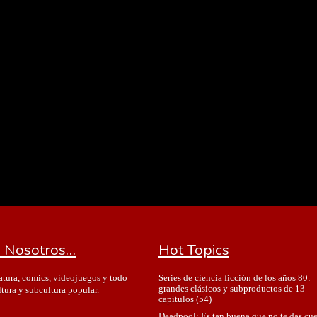
 Nosotros…
Hot Topics
Series de ciencia ficción de los años 80:
ratura, comics, videojuegos y todo
grandes clásicos y subproductos de 13
ltura y subcultura popular.
capítulos
(54)
Deadpool: Es tan buena que no te das cu