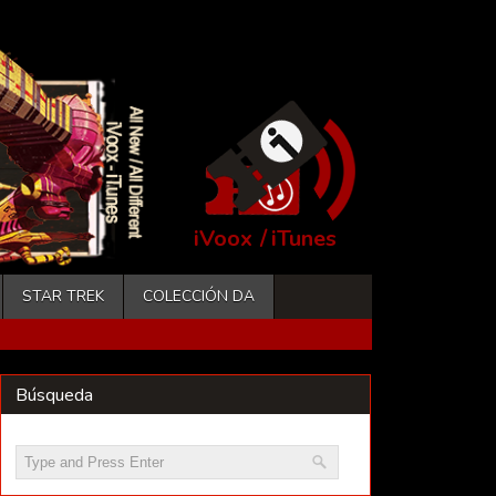
iVoox
/
iTunes
STAR TREK
COLECCIÓN DA
Búsqueda