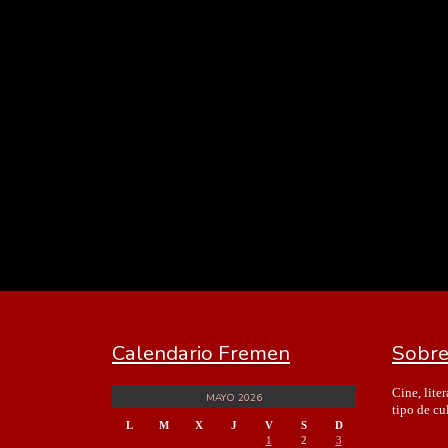
Calendario Fremen
Sobre
Cine, lite
MAYO 2026
tipo de cu
L
M
X
J
V
S
D
1
2
3