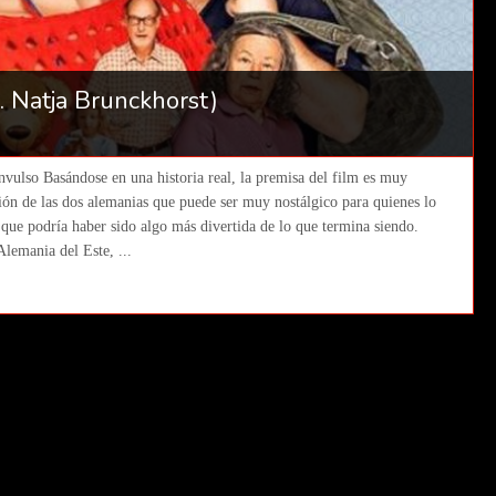
s. Natja Brunckhorst)
nvulso Basándose en una historia real, la premisa del film es muy
ación de las dos alemanias que puede ser muy nostálgico para quienes lo
que podría haber sido algo más divertida de lo que termina siendo.
Alemania del Este, ...