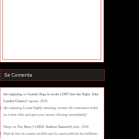
Se Comenta
tile reglazing
en
Cuando llega la noche (1985 Into the Night. John
Landis) Classics
1 agosto, 2026
tile reglazing Locate highly amazing ceramic tile restoration today
on a best offer and gets your money flowing immediately!
Diego
en
Toy Story 5 (2026. Andrew Stanton)
6 julio, 2026
Dejé de leer en cuanto escribió que la cuarta película fue brillante...