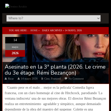
YOU ARE HERE :
HOME
»
DAILY ARCHIVES »
14 MAYO, 2026
14
mayo
2026
Asesinato en la 3ª planta (2026. Le crime
du 3e étage. Rémi Bezançon)
Ricar
14 mayo 2026
Cine
,
Featured
No Comment
'Cuanto peor es el malo... mejor es la película' Comedia ligera
francesa, con un claro homenaje al cine de Hitchcock, parodiando 'La
ventana indiscreta' una de sus mejores obras. El director Rémi Bezançon
realiza un entretenimiento agradable y simpático, aunque demasiado
dependiente de la obra del maestro del suspense. Colette es una