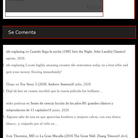
Se Comenta
tile reglazing
en
Cuando llega la noche (1985 Into the Night. John Landis) Classics
1
agosto, 2026
tile reglazing Locate highly amazing ceramic tile restoration today on a best offer and
gets your money flowing immediately!
Diego
en
Toy Story 5 (2026. Andrew Stanton)
6 julio, 2026
Dejé de leer en cuanto escribió que la cuarta película fue brillante...
mike pedrosa
en
Series de ciencia ficción de los años 80: grandes clásicos y
subproductos de 13 capítulos
18 junio, 2026
Alguien sabe de una en que aparecían hombres y mujeres calvas, con una túnica
blanca...y viajando por el cielo en…
Ivey Thornton, MD
en
La Gran Muralla (2016 The Great Wall. Zhang Yimou)
4 abril,