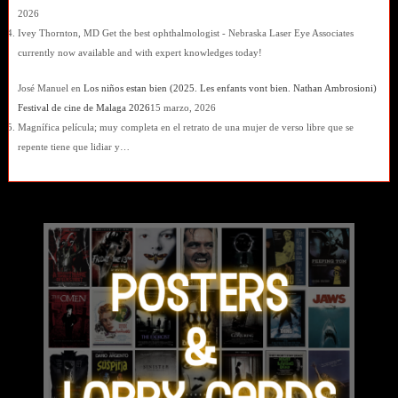
2026
Ivey Thornton, MD Get the best ophthalmologist - Nebraska Laser Eye Associates
currently now available and with expert knowledges today!
José Manuel
en
Los niños estan bien (2025. Les enfants vont bien. Nathan Ambrosioni)
Festival de cine de Malaga 2026
15 marzo, 2026
Magnífica película; muy completa en el retrato de una mujer de verso libre que se
repente tiene que lidiar y…