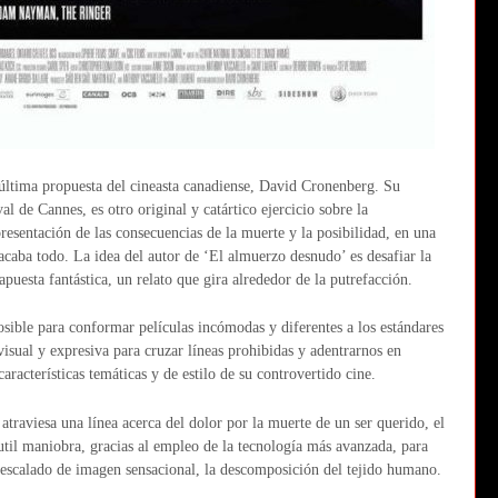
a última propuesta del cineasta canadiense, David Cronenberg. Su
al de Cannes, es otro original y catártico ejercicio sobre la
esentación de las consecuencias de la muerte y la posibilidad, en una
e acaba todo. La idea del autor de ‘El almuerzo desnudo’ es desafiar la
puesta fantástica, un relato que gira alrededor de la putrefacción.
posible para conformar películas incómodas y diferentes a los estándares
isual y expresiva para cruzar líneas prohibidas y adentrarnos en
aracterísticas temáticas y de estilo de su controvertido cine.
 atraviesa una línea acerca del dolor por la muerte de un ser querido, el
util maniobra, gracias al empleo de la tecnología más avanzada, para
 escalado de imagen sensacional, la descomposición del tejido humano.