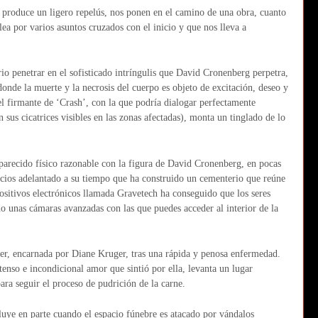
e produce un ligero repelús, nos ponen en el camino de una obra, cuanto
ea por varios asuntos cruzados con el inicio y que nos lleva a
io penetrar en el sofisticado intríngulis que David Cronenberg perpetra,
onde la muerte y la necrosis del cuerpo es objeto de excitación, deseo y
 firmante de ‘Crash’, con la que podría dialogar perfectamente
sus cicatrices visibles en las zonas afectadas), monta un tinglado de lo
parecido físico razonable con la figura de David Cronenberg, en pocas
ocios adelantado a su tiempo que ha construido un cementerio que reúne
ositivos electrónicos llamada Gravetech ha conseguido que los seres
do unas cámaras avanzadas con las que puedes acceder al interior de la
er, encarnada por Diane Kruger, tras una rápida y penosa enfermedad.
so e incondicional amor que sintió por ella, levanta un lugar
para seguir el proceso de pudrición de la carne.
luye en parte cuando el espacio fúnebre es atacado por vándalos