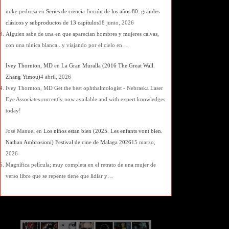
mike pedrosa
en
Series de ciencia ficción de los años 80: grandes
clásicos y subproductos de 13 capítulos
18 junio, 2026
Alguien sabe de una en que aparecían hombres y mujeres calvas,
con una túnica blanca...y viajando por el cielo en…
Ivey Thornton, MD
en
La Gran Muralla (2016 The Great Wall.
Zhang Yimou)
4 abril, 2026
Ivey Thornton, MD Get the best ophthalmologist - Nebraska Laser
Eye Associates currently now available and with expert knowledges
today!
José Manuel
en
Los niños estan bien (2025. Les enfants vont bien.
Nathan Ambrosioni) Festival de cine de Malaga 2026
15 marzo,
2026
Magnífica película; muy completa en el retrato de una mujer de
verso libre que se repente tiene que lidiar y…