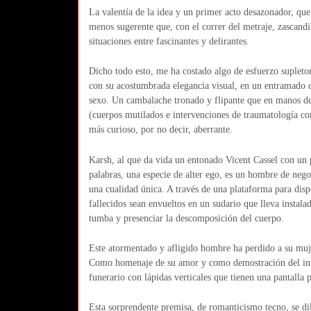
La valentía de la idea y un primer acto desazonador, qu
menos sugerente que, con el correr del metraje, zascandil
situaciones entre fascinantes y delirantes.
Dicho todo esto, me ha costado algo de esfuerzo supletor
con su acostumbrada elegancia visual, en un entramado d
sexo. Un cambalache tronado y flipante que en manos del
(cuerpos mutilados e intervenciones de traumatología con 
más curioso, por no decir, aberrante.
Karsh, al que da vida un entonado Vicent Cassel con un 
palabras, una especie de alter ego, es un hombre de neg
una cualidad única. A través de una plataforma para disp
fallecidos sean envueltos en un sudario que lleva instala
tumba y presenciar la descomposición del cuerpo.
Este atormentado y afligido hombre ha perdido a su muj
Como homenaje de su amor y como demostración del inten
funerario con lápidas verticales que tienen una pantalla 
Esta sorprendente premisa, de romanticismo tecno, se di