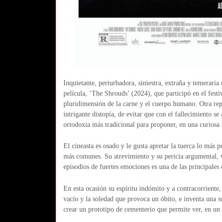
Inquietante, perturbadora, siniestra, extraña y temerari
película, ‘The Shrouds’ (2024), que participó en el festiv
pluridimensión de la carne y el cuerpo humano. Otra repr
intrigante distopía, de evitar que con el fallecimiento s
ortodoxia más tradicional para proponer, en una curiosa a
El cineasta es osado y le gusta apretar la tuerca lo más 
más comunes. Su atrevimiento y su pericia argumental, v
episodios de fuertes emociones es una de las principales c
En esta ocasión su espíritu indómito y a contracorriente,
vacío y la soledad que provoca un óbito, e inventa una s
crear un prototipo de cementerio que permite ver, en un