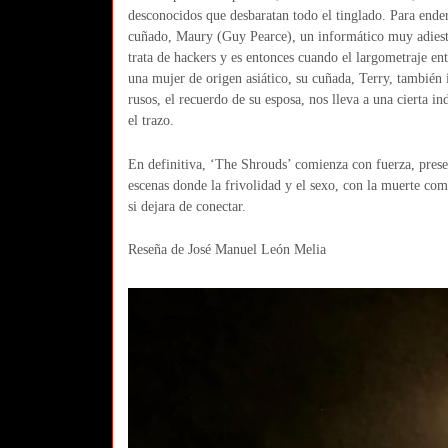
desconocidos que desbaratan todo el tinglado. Para ender
cuñado, Maury (Guy Pearce), un informático muy adiestra
trata de hackers y es entonces cuando el largometraje en
una mujer de origen asiático, su cuñada, Terry, también
rusos, el recuerdo de su esposa, nos lleva a una cierta i
el trazo.
En definitiva, ‘The Shrouds’ comienza con fuerza, presen
escenas donde la frivolidad y el sexo, con la muerte co
si dejara de conectar.
Reseña de José Manuel León Melia