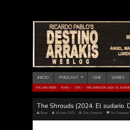
INICIO
PODCAST
CINE
SERIES
YOU ARE HERE :
HOME
»
CINE
»
THE SHROUDS (2024. EL SUDA
The Shrouds (2024. El sudario. 
Ricar
16 junio 2025
Cine
,
Featured
No Comment