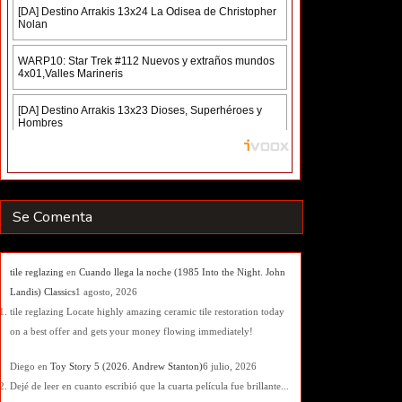
Se Comenta
tile reglazing
en
Cuando llega la noche (1985 Into the Night. John
Landis) Classics
1 agosto, 2026
tile reglazing Locate highly amazing ceramic tile restoration today
on a best offer and gets your money flowing immediately!
Diego
en
Toy Story 5 (2026. Andrew Stanton)
6 julio, 2026
Dejé de leer en cuanto escribió que la cuarta película fue brillante...