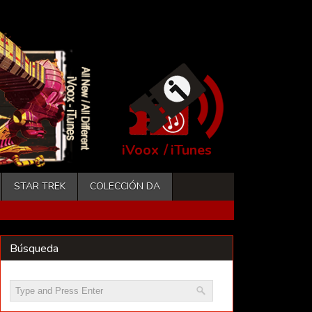
iVoox
/
iTunes
STAR TREK
COLECCIÓN DA
Búsqueda