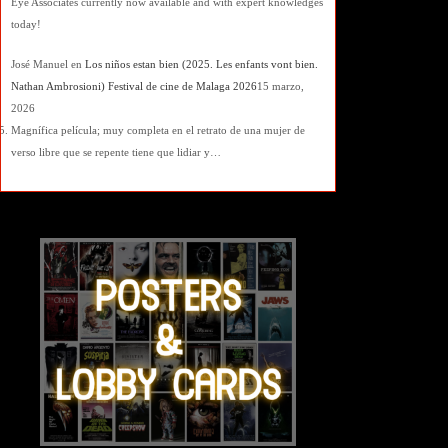
Eye Associates currently now available and with expert knowledges
today!
José Manuel
en
Los niños estan bien (2025. Les enfants vont bien.
Nathan Ambrosioni) Festival de cine de Malaga 2026
15 marzo,
2026
Magnífica película; muy completa en el retrato de una mujer de
verso libre que se repente tiene que lidiar y…