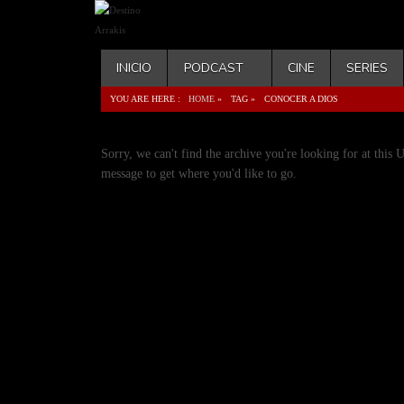
INICIO
PODCAST
CINE
SERIES
YOU ARE HERE :
HOME
»
TAG »
CONOCER A DIOS
Sorry, we can't find the archive you're looking for at this 
message to get where you'd like to go.