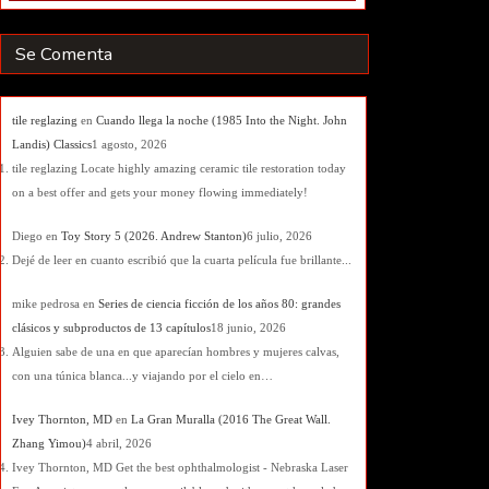
Se Comenta
tile reglazing
en
Cuando llega la noche (1985 Into the Night. John
Landis) Classics
1 agosto, 2026
tile reglazing Locate highly amazing ceramic tile restoration today
on a best offer and gets your money flowing immediately!
Diego
en
Toy Story 5 (2026. Andrew Stanton)
6 julio, 2026
Dejé de leer en cuanto escribió que la cuarta película fue brillante...
mike pedrosa
en
Series de ciencia ficción de los años 80: grandes
clásicos y subproductos de 13 capítulos
18 junio, 2026
Alguien sabe de una en que aparecían hombres y mujeres calvas,
con una túnica blanca...y viajando por el cielo en…
Ivey Thornton, MD
en
La Gran Muralla (2016 The Great Wall.
Zhang Yimou)
4 abril, 2026
Ivey Thornton, MD Get the best ophthalmologist - Nebraska Laser