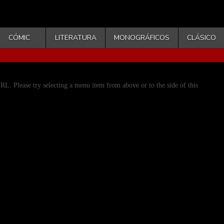
CÓMIC
LITERATURA
MONOGRÁFICOS
CLÁSICO
URL. Please try selecting a menu item from above or to the side of this