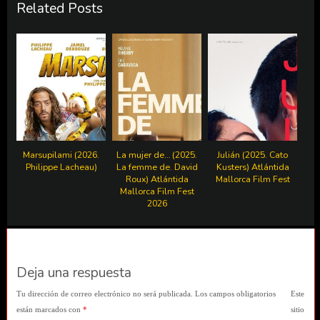
Related Posts
Marsupilami (2026.
La mujer de… (2025.
Julián (2025. Cato
Philippe Lacheau)
La femme de. David
Kusters) Atlántida
Roux) Atlántida
Mallorca Film Fest
Mallorca Film Fest
2026
Deja una respuesta
Tu dirección de correo electrónico no será publicada.
Los campos obligatorios
Este
están marcados con
*
sitio