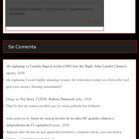
Se Comenta
tile reglazing
en
Cuando llega la noche (1985 Into the Night. John Landis) Classics
1
agosto, 2026
tile reglazing Locate highly amazing ceramic tile restoration today on a best offer and
gets your money flowing immediately!
Diego
en
Toy Story 5 (2026. Andrew Stanton)
6 julio, 2026
Dejé de leer en cuanto escribió que la cuarta película fue brillante...
mike pedrosa
en
Series de ciencia ficción de los años 80: grandes clásicos y
subproductos de 13 capítulos
18 junio, 2026
Alguien sabe de una en que aparecían hombres y mujeres calvas, con una túnica
blanca...y viajando por el cielo en…