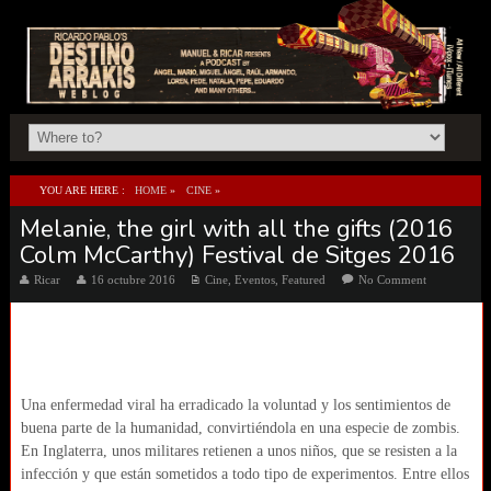
YOU ARE HERE :
HOME
»
CINE
»
Melanie, the girl with all the gifts (2016
MELANIE, THE GIRL WITH ALL THE GIFTS (2016 COLM MCCARTHY) FESTIVAL DE
Colm McCarthy) Festival de Sitges 2016
SITGES 2016
Ricar
16 octubre 2016
Cine
,
Eventos
,
Featured
No Comment
Una enfermedad viral ha erradicado la voluntad y los sentimientos de
buena parte de la humanidad, convirtiéndola en una especie de zombis.
En Inglaterra, unos militares retienen a unos niños, que se resisten a la
infección y que están sometidos a todo tipo de experimentos. Entre ellos