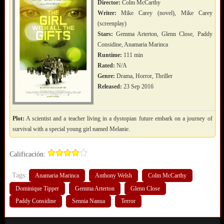
Director:
Colm McCarthy
Writer:
Mike Carey (novel), Mike Carey
(screenplay)
Stars:
Gemma Arterton, Glenn Close, Paddy
Considine, Anamaria Marinca
Runtime:
111 min
Rated:
N/A
Genre:
Drama, Horror, Thriller
Released:
23 Sep 2016
Plot:
A scientist and a teacher living in a dystopian future embark on a journey of
survival with a special young girl named Melanie.
Calificación:
Tags:
Anamaria Marinca
Anthony Welsh
Colm McCarthy
Dominique Tipper
Gemma Arterton
Glenn Close
Paddy Considine
Sennia Nanua
Terror