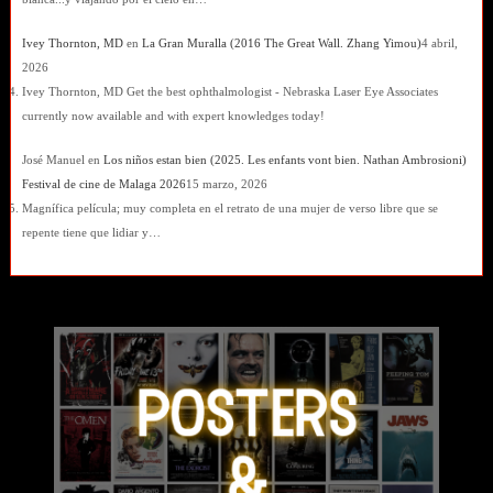
Ivey Thornton, MD
en
La Gran Muralla (2016 The Great Wall. Zhang Yimou)
4 abril,
2026
Ivey Thornton, MD Get the best ophthalmologist - Nebraska Laser Eye Associates
currently now available and with expert knowledges today!
José Manuel
en
Los niños estan bien (2025. Les enfants vont bien. Nathan Ambrosioni)
Festival de cine de Malaga 2026
15 marzo, 2026
Magnífica película; muy completa en el retrato de una mujer de verso libre que se
repente tiene que lidiar y…