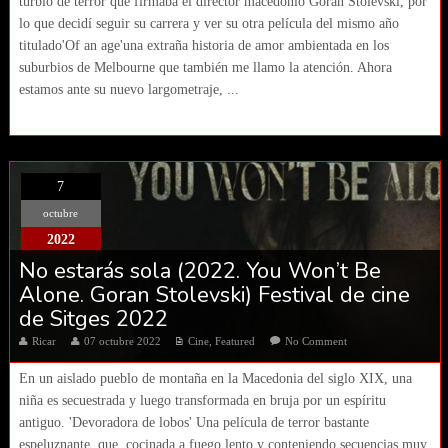
turbio de terror que firmaba el director macedonio Goran Stolevski, por
lo que decidí seguir su carrera y ver su otra película del mismo año
titulado'Of an age'una extraña historia de amor ambientada en los
suburbios de Melbourne que también me llamo la atención. Ahora
estamos ante su nuevo largometraje, ...
7
octubre
2022
No estarás sola (2022. You Won’t Be
Alone. Goran Stolevski) Festival de cine
de Sitges 2022
Ricar
07 octubre 2022
Cine
,
Featured
No Comment
En un aislado pueblo de montaña en la Macedonia del siglo XIX, una
niña es secuestrada y luego transformada en bruja por un espíritu
antiguo. 'Devoradora de lobos' Una película de terror bastante
espeluznante, que, cocinada a fuego lento y conteniendo secuencias muy