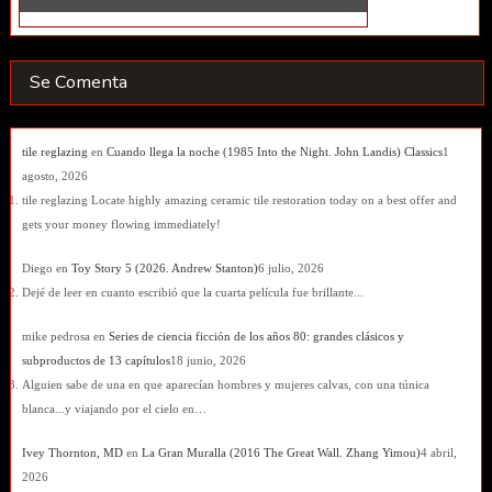
Se Comenta
tile reglazing
en
Cuando llega la noche (1985 Into the Night. John Landis) Classics
1
agosto, 2026
tile reglazing Locate highly amazing ceramic tile restoration today on a best offer and
gets your money flowing immediately!
Diego
en
Toy Story 5 (2026. Andrew Stanton)
6 julio, 2026
Dejé de leer en cuanto escribió que la cuarta película fue brillante...
mike pedrosa
en
Series de ciencia ficción de los años 80: grandes clásicos y
subproductos de 13 capítulos
18 junio, 2026
Alguien sabe de una en que aparecían hombres y mujeres calvas, con una túnica
blanca...y viajando por el cielo en…
Ivey Thornton, MD
en
La Gran Muralla (2016 The Great Wall. Zhang Yimou)
4 abril,
2026