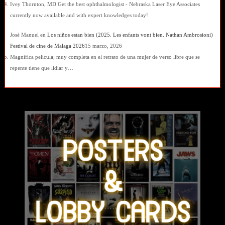
Ivey Thornton, MD Get the best ophthalmologist - Nebraska Laser Eye Associates
currently now available and with expert knowledges today!
José Manuel
en
Los niños estan bien (2025. Les enfants vont bien. Nathan Ambrosioni)
Festival de cine de Malaga 2026
15 marzo, 2026
Magnífica película; muy completa en el retrato de una mujer de verso libre que se
repente tiene que lidiar y…