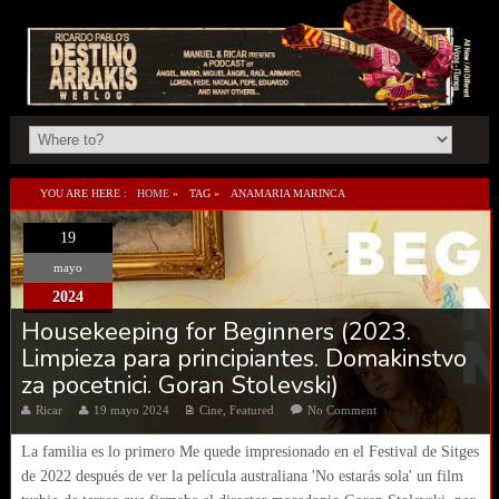
YOU ARE HERE :
HOME
»
TAG »
ANAMARIA MARINCA
19
mayo
2024
Housekeeping for Beginners (2023.
Limpieza para principiantes. Domakinstvo
za pocetnici. Goran Stolevski)
Ricar
19 mayo 2024
Cine
,
Featured
No Comment
La familia es lo primero Me quede impresionado en el Festival de Sitges
de 2022 después de ver la película australiana 'No estarás sola' un film