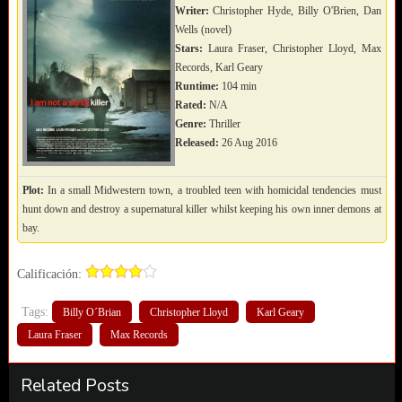
Writer:
Christopher Hyde, Billy O'Brien, Dan
Wells (novel)
Stars:
Laura Fraser, Christopher Lloyd, Max
Records, Karl Geary
Runtime:
104 min
Rated:
N/A
Genre:
Thriller
Released:
26 Aug 2016
Plot:
In a small Midwestern town, a troubled teen with homicidal tendencies must
hunt down and destroy a supernatural killer whilst keeping his own inner demons at
bay.
Calificación:
Tags:
Billy O´Brian
Christopher Lloyd
Karl Geary
Laura Fraser
Max Records
Related Posts