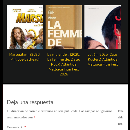
Marsupilami (2026.
La mujer de… (2025.
Julián (2025. Cato
Philippe Lacheau)
La femme de. David
Kusters) Atlántida
Roux) Atlántida
Mallorca Film Fest
Mallorca Film Fest
2026
Deja una respuesta
Tu dirección de correo electrónico no será publicada.
Los campos obligatorios
Este
están marcados con
*
sitio
usa
Comentario
*