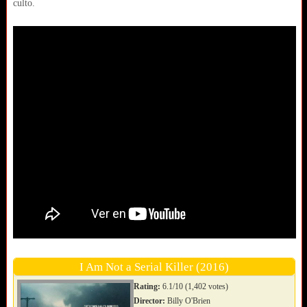
culto.
I Am Not a Serial Killer (2016)
Rating:
6.1/10 (1,402 votes)
Director:
Billy O'Brien