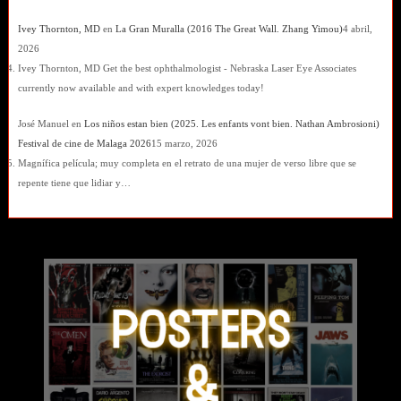
Ivey Thornton, MD
en
La Gran Muralla (2016 The Great Wall. Zhang Yimou)
4 abril,
2026
Ivey Thornton, MD Get the best ophthalmologist - Nebraska Laser Eye Associates
currently now available and with expert knowledges today!
José Manuel
en
Los niños estan bien (2025. Les enfants vont bien. Nathan Ambrosioni)
Festival de cine de Malaga 2026
15 marzo, 2026
Magnífica película; muy completa en el retrato de una mujer de verso libre que se
repente tiene que lidiar y…