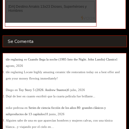
Se Comenta
tile reglazing
en
Cuando llega la noche (1985 Into the Night. John Landis) Classics
1
agosto, 2026
tile reglazing Locate highly amazing ceramic tile restoration today on a best offer and
gets your money flowing immediately!
Diego
en
Toy Story 5 (2026. Andrew Stanton)
6 julio, 2026
Dejé de leer en cuanto escribió que la cuarta película fue brillante...
mike pedrosa
en
Series de ciencia ficción de los años 80: grandes clásicos y
subproductos de 13 capítulos
18 junio, 2026
Alguien sabe de una en que aparecían hombres y mujeres calvas, con una túnica
blanca...y viajando por el cielo en…