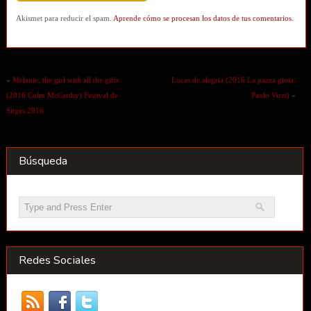
Akismet para reducir el spam.
Aprende cómo se procesan los datos de tus comentarios.
«
Melanie, the girl with all the gifts
Locas de alegria (2016 La pazza gioia.
(2016 Colm McCarthy) Festival de
Paolo Virzi)
»
Sitges 2016
Búsqueda
Redes Sociales