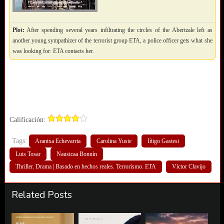
Plot:
After spending several years infiltrating the circles of the Abertzale left as
another young sympathizer of the terrorist group ETA, a police officer gets what she
was looking for: ETA contacts her.
Calificación:
Tags:
Arantxa Echevarria
Carolina Yuste
Iñigo Gastesi
Luis Tosar
Nausicaa Bonnín
Thriller. Drama | Basado en hechos reales. Terrorismo. ETA
Víctor Clavijo
Related Posts