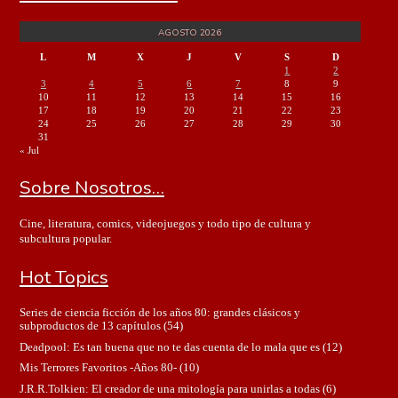
AGOSTO 2026
L
M
X
J
V
S
D
1
2
3
4
5
6
7
8
9
10
11
12
13
14
15
16
17
18
19
20
21
22
23
24
25
26
27
28
29
30
31
« Jul
Sobre Nosotros…
Cine, literatura, comics, videojuegos y todo tipo de cultura y
subcultura popular.
Hot Topics
Series de ciencia ficción de los años 80: grandes clásicos y
subproductos de 13 capítulos
(54)
Deadpool: Es tan buena que no te das cuenta de lo mala que es
(12)
Mis Terrores Favoritos -Años 80-
(10)
J.R.R.Tolkien: El creador de una mitología para unirlas a todas
(6)