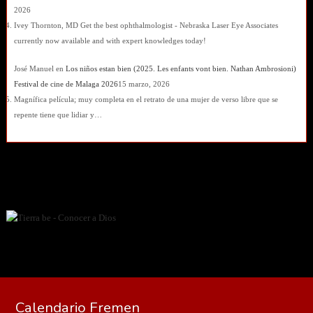
2026
Ivey Thornton, MD Get the best ophthalmologist - Nebraska Laser Eye Associates
currently now available and with expert knowledges today!
José Manuel
en
Los niños estan bien (2025. Les enfants vont bien. Nathan Ambrosioni)
Festival de cine de Malaga 2026
15 marzo, 2026
Magnífica película; muy completa en el retrato de una mujer de verso libre que se
repente tiene que lidiar y…
Calendario Fremen