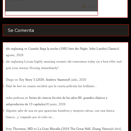
Se Comenta
tile reglazing
en
Cuando llega la noche (1985 Into the Night. John Landis) Classics
1
agosto, 2026
tile reglazing Locate highly amazing ceramic tile restoration today on a best offer and
gets your money flowing immediately!
Diego
en
Toy Story 5 (2026. Andrew Stanton)
6 julio, 2026
Dejé de leer en cuanto escribió que la cuarta película fue brillante...
mike pedrosa
en
Series de ciencia ficción de los años 80: grandes clásicos y
subproductos de 13 capítulos
18 junio, 2026
Alguien sabe de una en que aparecían hombres y mujeres calvas, con una túnica
blanca...y viajando por el cielo en…
Ivey Thornton, MD
en
La Gran Muralla (2016 The Great Wall. Zhang Yimou)
4 abril,