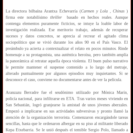
La directora bilbaína Arantxa Echevarría (
Carmen y Lola
,
Chinas
)
firma este notabilísimo
thriller
basado en hechos reales. Aunque
contenga elementos puramente ficticios, se intuye la loable labor de
investigación realizada. Ese meritorio trabajo, además de recuperar
sucesos y datos concretos, se aprecia al recrear el agitado clima
sociopolítico que se vivió durante los años 90 en el País Vasco. El
preámbulo ya acierta a contextualizar el relato en pocos minutos. Rinde
homenaje a su protagonista, una auténtica heroína, pero también amplía
la panorámica al retratar aquella época violenta. El buen pulso narrativo
le permite mantener el suspense contenido a lo largo del metraje,
alterado puntualmente por algunos episodios muy inquietantes. Si se
desconoce el caso, conviene no documentarse antes de ver la película.
Aranzazu Berradre fue el seudónimo utilizado por Mónica Marín,
policía nacional, para infiltrarse en ETA. Tras varios meses viviendo en
San Sebastián, logró granjearse la amistad de unos jóvenes aberzales.
Empezó a implicarse en sus actividades subversivas y pronto llamó la
atención de la organización terrorista. Comenzaron encargándole tareas
sencillas, hasta que le ordenaron albergar en su piso al militante liberado
Kepa Etxebarria. Se le unió después el temible Sergio Polo, llamado a