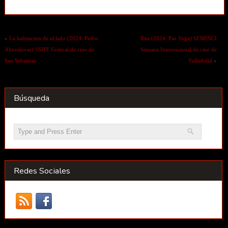
«
La habitacion de al lado (2024. Pedro
Rita (2024. Paz Vega) SEMINCI
Almodovar) SSIFF Festival de cine de
Semana Internacional de cine de
San Sebastian
Valladolid
»
Búsqueda
Redes Sociales