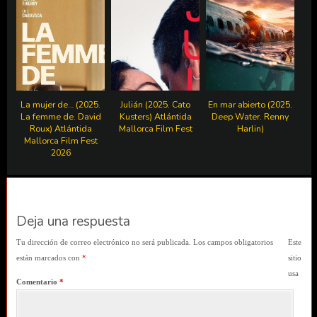
La mujer de… (2025.
Julián (2025. Cato
En mar abierto (2025.
La femme de. David
Kusters) Atlántida
Deep Water. Renny
Roux) Atlántida
Mallorca Film Fest
Harlin)
Mallorca Film Fest
2026
Deja una respuesta
Tu dirección de correo electrónico no será publicada.
Los campos obligatorios
Este
están marcados con
*
sitio
usa
Comentario
*