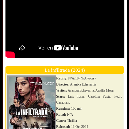
La infiltrada (2024)
Rating:
N/A/10 (N/A votes)
Director:
Arantxa Echevarría
Writer:
Arantxa Echevarría, Amèlia Mora
Stars:
Luis Tosar, Carolina Yuste, Pedro
Casablanc
Runtime:
100 min
Rated:
N/A
Genre:
Thriller
Released:
11 Oct 2024