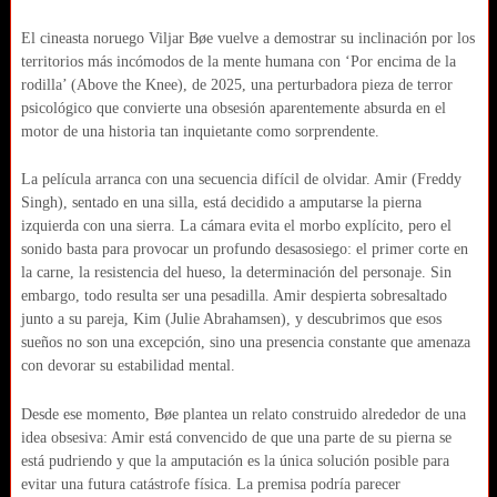
El cineasta noruego Viljar Bøe vuelve a demostrar su inclinación por los
territorios más incómodos de la mente humana con ‘Por encima de la
rodilla’ (Above the Knee), de 2025, una perturbadora pieza de terror
psicológico que convierte una obsesión aparentemente absurda en el
motor de una historia tan inquietante como sorprendente.
La película arranca con una secuencia difícil de olvidar. Amir (Freddy
Singh), sentado en una silla, está decidido a amputarse la pierna
izquierda con una sierra. La cámara evita el morbo explícito, pero el
sonido basta para provocar un profundo desasosiego: el primer corte en
la carne, la resistencia del hueso, la determinación del personaje. Sin
embargo, todo resulta ser una pesadilla. Amir despierta sobresaltado
junto a su pareja, Kim (Julie Abrahamsen), y descubrimos que esos
sueños no son una excepción, sino una presencia constante que amenaza
con devorar su estabilidad mental.
Desde ese momento, Bøe plantea un relato construido alrededor de una
idea obsesiva: Amir está convencido de que una parte de su pierna se
está pudriendo y que la amputación es la única solución posible para
evitar una futura catástrofe física. La premisa podría parecer