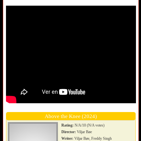
Above the Knee (2024)
Rating:
N/A/10 (N/A votes)
Director:
Viljar Bøe
Writer:
Viljar Bøe, Freddy Singh