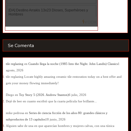
Se Comenta
tile reglazing
en
Cuando llega la noche (1985 Into the Night. John Landis) Classics
1
agosto, 2026
tile reglazing Locate highly amazing ceramic tile restoration today on a best offer and
gets your money flowing immediately!
Diego
en
Toy Story 5 (2026. Andrew Stanton)
6 julio, 2026
Dejé de leer en cuanto escribió que la cuarta película fue brillante...
mike pedrosa
en
Series de ciencia ficción de los años 80: grandes clásicos y
subproductos de 13 capítulos
18 junio, 2026
Alguien sabe de una en que aparecían hombres y mujeres calvas, con una túnica