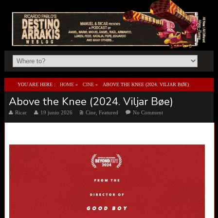
YOU ARE HERE :
HOME
»
CINE
»
ABOVE THE KNEE (2024. VILJAR BØE)
Above the Knee (2024. Viljar Bøe)
Ricar
19 junio 2026
Cine
,
Featured
No Comment