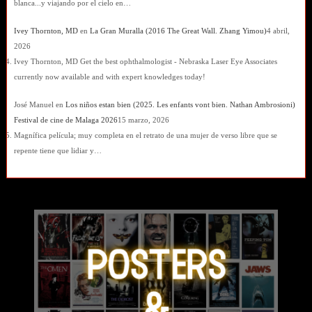
blanca...y viajando por el cielo en…
Ivey Thornton, MD
en
La Gran Muralla (2016 The Great Wall. Zhang Yimou)
4 abril,
2026
Ivey Thornton, MD Get the best ophthalmologist - Nebraska Laser Eye Associates
currently now available and with expert knowledges today!
José Manuel
en
Los niños estan bien (2025. Les enfants vont bien. Nathan Ambrosioni)
Festival de cine de Malaga 2026
15 marzo, 2026
Magnífica película; muy completa en el retrato de una mujer de verso libre que se
repente tiene que lidiar y…