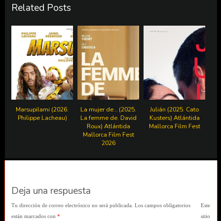
Related Posts
Marsupilami (2026.
La mujer de… (2025.
Julián (2025. Cato
Philippe Lacheau)
La femme de. David
Kusters) Atlántida
Roux) Atlántida
Mallorca Film Fest
Mallorca Film Fest
2026
Deja una respuesta
Tu dirección de correo electrónico no será publicada.
Los campos obligatorios
Este
están marcados con
*
sitio