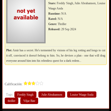
Stars:
Freddy Singh, Julie Abrahamsen, Louise
Waage Anda
Runtime:
N/A
Rated:
N/A
Genre:
Thriller
Released:
29 Sep 2024
Plot:
Amir has a secret. He's tormented by visions of his leg rotting and longs to cut
it off, convinced it doesn't belong to him. So, he devises a plan - one that will drag
everyone around him into his relentless quest for a dark redem...
Calificación:
Tags:
Freddy Singh
Julie Abrahamsen
Louise Waage Anda
thriller
Viljar Bøe