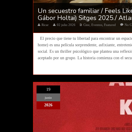
Un secuestro familiar / Feels L
Gábor Holtai) Sitges 2025./ Atl
Ricar
02 julio 2026
Cine
,
Eventos
,
Featured
No 
El precio que tiene tu libertad para encontrar un espaci
home) es una película sorprendente, asfixiante, entreteni
social. Es un thriller psicológico que plantea una reflex
aceptado por un grupo. La historia comienza con el secue
19
junio
2026