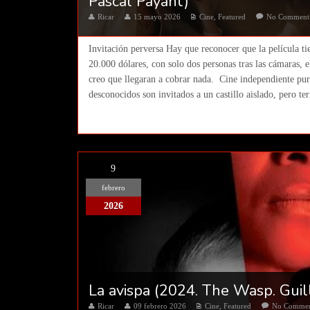
Pascal Payant)
Ricar
15 mayo 2026
Cine
,
Featured
No Comment
Invitación perversa Hay que reconocer que la película t
20.000 dólares, con solo dos personas tras las cámaras, 
creo que llegaran a cobrar nada. Cine independiente pur
desconocidos son invitados a un castillo aislado, pero te
9
febrero
2026
La avispa (2024. The Wasp. Gui
Ricar
09 febrero 2026
Cine
,
Featured
No Comme