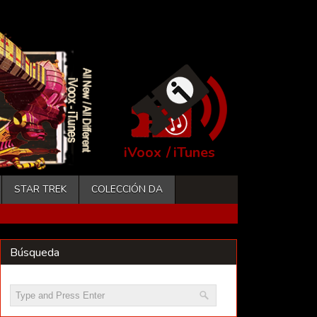
iVoox
/
iTunes
STAR TREK
COLECCIÓN DA
Búsqueda