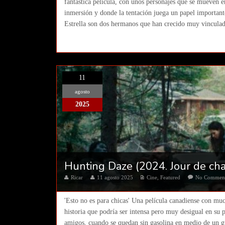
fantástica película, con unos personajes que se mueven e
inmersión y donde la tentación juega un papel importan
Estrella son dos hermanos que han crecido muy vinculados
11
agosto
2025
Hunting Daze (2024. Jour de cha
Ricar
11 agosto 2025
Cine
,
Featured
No Commen
'Esto no es para chicas' Una película canadiense con mu
historia que podría ser intensa pero muy desigual en su p
amigos, cuando se quedan sin gasolina en medio de un g