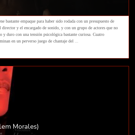
iene bastante empaque para haber sido rodada con un presupuesto de
el director y el encargado de sonido, y con un grupo de actores que no
o y duro con una tensión psicológica bastante curiosa. Cuatro
rminan en un perverso juego de chantaje del ...
llem Morales)
nt