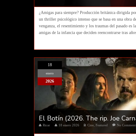
¿Amigas para siempre? Producción británica dirigida por 
un thriller psicológico intenso que se basa en una obra
venganza, el resentimiento y los traumas del pasado es la
amigas de la infancia que deciden reencontrarse tras años
18
enero
2026
El Botín (2026. The rip. Joe Car
Ricar
18 enero 2026
Cine
,
Featured
No Comment