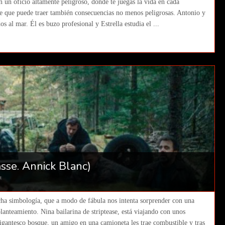
n un oficio altamente peligroso, donde te juegas la vida en cada
te que puede traer también consecuencias no menos peligrosas. Antonio y
 al mar. Él es buzo profesional y Estrella estudia el ...
sse. Annick Blanc)
t
cha simbología, que a modo de fábula nos intenta sorprender con una
lanteamiento. Nina bailarina de striptease, está viajando con unos
igantesco bosque, un amigo en una camioneta les trae combustible y tras