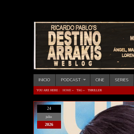
INICIO
PODCAST
CINE
SERIES
YOU ARE HERE :
HOME
»
TAG »
THRILLER
24
julio
2026