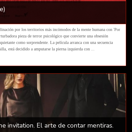
e)
clinación por los territorios más incómodos de la mente humana con 'Por
rturbadora pieza de terror psicológico que convierte una obsesión
nquietante como sorprendente. La película arranca con una secuencia
illa, está decidido a amputarse la pierna izquierda con ...
e invitation. El arte de contar mentiras.