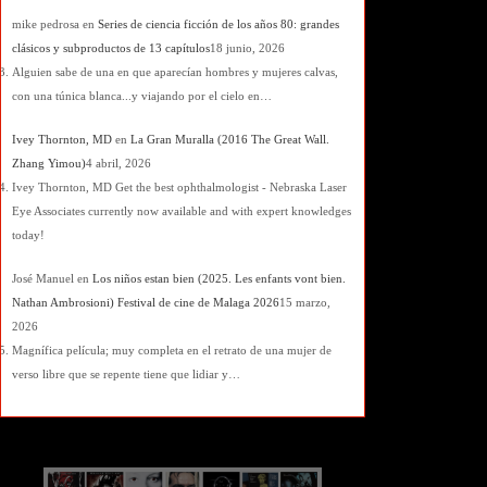
mike pedrosa
en
Series de ciencia ficción de los años 80: grandes
clásicos y subproductos de 13 capítulos
18 junio, 2026
Alguien sabe de una en que aparecían hombres y mujeres calvas,
con una túnica blanca...y viajando por el cielo en…
Ivey Thornton, MD
en
La Gran Muralla (2016 The Great Wall.
Zhang Yimou)
4 abril, 2026
Ivey Thornton, MD Get the best ophthalmologist - Nebraska Laser
Eye Associates currently now available and with expert knowledges
today!
José Manuel
en
Los niños estan bien (2025. Les enfants vont bien.
Nathan Ambrosioni) Festival de cine de Malaga 2026
15 marzo,
2026
Magnífica película; muy completa en el retrato de una mujer de
verso libre que se repente tiene que lidiar y…