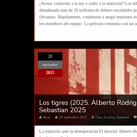
¿Actuar conforme a la ley o ceder a la tentación? Los di
abandonada más de 20 millones de dólares escondidos por
chivatazo. Rápidamente, comienzan a surgir tensiones inte
los miembros del equipo. La película comienza con un as
20
septiembre
2025
Los tigres (2025. Alberto Rodrig
Sebastian 2025
Ricar
20 septiembre 2025
Cine
,
Eventos
,
Featured
La tentación ante la desesperación El director Alberto Ro