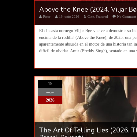
Above the Knee (2024. Viljar Bø
Ricar
19 junio 2026
Cine
,
Featured
No Comment
El cineasta noruego Viljar Bøe vuelve a demostrar su in
encima de la rodilla' (Above the Knee), de 2025, una pe
aparentemente absurda en el motor de una historia tan i
difícil de olvidar. Amir (Freddy Singh), sentado en una s
15
mayo
2026
The Art Of Telling Lies (2026. Th