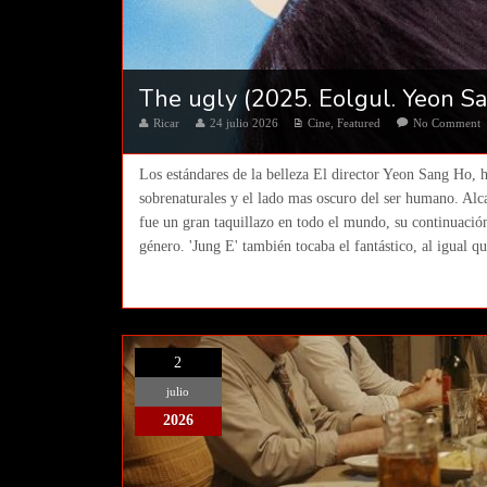
The ugly (2025. Eolgul. Yeon S
Ricar
24 julio 2026
Cine
,
Featured
No Comment
Los estándares de la belleza El director Yeon Sang Ho, 
sobrenaturales y el lado mas oscuro del ser humano. Alc
fue un gran taquillazo en todo el mundo, su continuación
género. 'Jung E' también tocaba el fantástico, al igual q
2
julio
2026