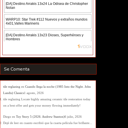
Se Comenta
tile reglazing
en
Cuando llega la noche (1985 Into the Night. John
Landis) Classics
1 agosto, 2026
tile reglazing Locate highly amazing ceramic tile restoration today
on a best offer and gets your money flowing immediately!
Diego
en
Toy Story 5 (2026. Andrew Stanton)
6 julio, 2026
Dejé de leer en cuanto escribió que la cuarta película fue brillante...