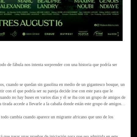
o de fábula nos intenta sorprender con una historia que podría ser
igos, cuando se quedan sin gasolina en medio de un gigantesco bosque, un
ir con el que podría ser su pareja decide irse con este para que le
cuando no hay buses en varios días y él se iba con un grupo de amigos de
rla tirada accede a llevarle a la cabaña donde están este grupo de amigos…
o todo cambia cuando aparece un migrante africano que uno de los
á que pasar unas pruebas de iniciación para que sea admitida en este