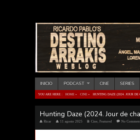
INICIO
PODCAST
CINE
SERIES
YOU ARE HERE :
HOME
»
CINE
»
HUNTING DAZE (2024. JOUR DE
Hunting Daze (2024. Jour de cha
Ricar
11 agosto 2025
Cine
,
Featured
No Commen