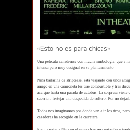
«Esto no es para chicas»
Una película canadiense con mucha simbología, que a mod
intensa pero muy desigual en su planteamiento.
Nina bailarina de striptease, está viajando con unos am
amigo en una camioneta les trae combustible y tras discut
acerque hasta una parada de autobús. La sorpresa viene 
cacería a festejar una despedida de soltero. Por no deja
Todos nos imaginamos por donde van a ir los tiros, per
cazadores ha recogido en la carretera.
Para aceptar a Nina en el grupo hay una votación y tendr