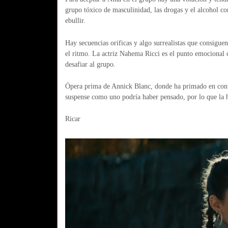
grupo tóxico de masculinidad, las drogas y el alcohol c
ebullir.
Hay secuencias orificas y algo surrealistas que consiguen
el ritmo. La actriz Nahema Ricci es el punto emocional
desafiar al grupo.
Ópera prima de Annick Blanc, donde ha primado en contar
suspense como uno podría haber pensado, por lo que la h
Ricar