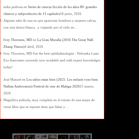
mike pedrosa
en
Series de ciencia ficción de los años 80: grandes
clásicos y subproductos de 13 capítulos
18 junio, 2026
Alguien sabe de una en que aparecían hombres y mujeres calvas,
con una túnica blanca...y viajando por el cielo en…
Ivey Thornton, MD
en
La Gran Muralla (2016 The Great Wall.
Zhang Yimou)
4 abril, 2026
Ivey Thornton, MD Get the best ophthalmologist - Nebraska Laser
Eye Associates currently now available and with expert knowledges
today!
José Manuel
en
Los niños estan bien (2025. Les enfants vont bien.
Nathan Ambrosioni) Festival de cine de Malaga 2026
15 marzo,
2026
Magnífica película; muy completa en el retrato de una mujer de
verso libre que se repente tiene que lidiar y…