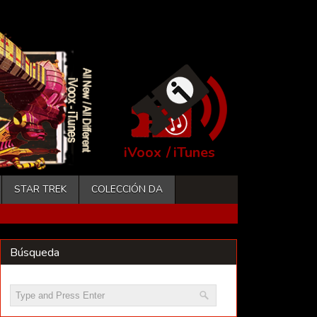
iVoox
/
iTunes
STAR TREK
COLECCIÓN DA
Búsqueda