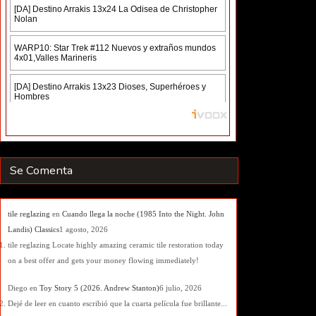
Se Comenta
tile reglazing
en
Cuando llega la noche (1985 Into the Night. John
Landis) Classics
1 agosto, 2026
tile reglazing Locate highly amazing ceramic tile restoration today
on a best offer and gets your money flowing immediately!
Diego
en
Toy Story 5 (2026. Andrew Stanton)
6 julio, 2026
Dejé de leer en cuanto escribió que la cuarta película fue brillante...