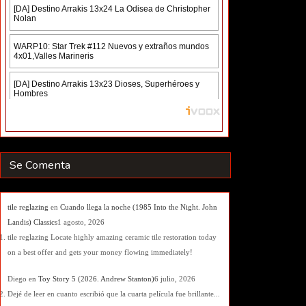
Se Comenta
tile reglazing
en
Cuando llega la noche (1985 Into the Night. John
Landis) Classics
1 agosto, 2026
tile reglazing Locate highly amazing ceramic tile restoration today
on a best offer and gets your money flowing immediately!
Diego
en
Toy Story 5 (2026. Andrew Stanton)
6 julio, 2026
Dejé de leer en cuanto escribió que la cuarta película fue brillante...