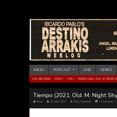
INICIO
PODCAST
CINE
SERIES
YOU ARE HERE :
HOME
»
CINE
»
TIEMPO (2021. OLD. M. NIGHT
Tiempo (2021. Old. M. Night Sh
Ricar
31 julio 2021
Cine
,
Featured
1 Comment