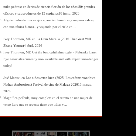
mike pedrosa
en
Series de ciencia ficción de los años 80: grandes
clásicos y subproductos de 13 capítulos
18 junio, 2026
Alguien sabe de una en que aparecían hombres y mujeres calvas,
con una túnica blanca...y viajando por el cielo en…
Ivey Thornton, MD
en
La Gran Muralla (2016 The Great Wall.
Zhang Yimou)
4 abril, 2026
Ivey Thornton, MD Get the best ophthalmologist - Nebraska Laser
Eye Associates currently now available and with expert knowledges
today!
José Manuel
en
Los niños estan bien (2025. Les enfants vont bien.
Nathan Ambrosioni) Festival de cine de Malaga 2026
15 marzo,
2026
Magnífica película; muy completa en el retrato de una mujer de
verso libre que se repente tiene que lidiar y…