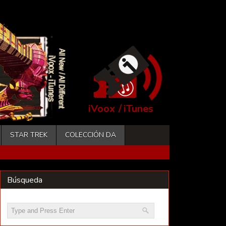
iVoox
/
iTunes
STAR TREK
COLECCIÓN DA
Búsqueda