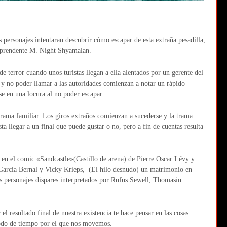
personajes intentaran descubrir cómo escapar de esta extraña pesadilla,
sorprendente M. Night Shyamalan.
de terror cuando unos turistas llegan a ella alentados por un gerente del
o y no poder llamar a las autoridades comienzan a notar un rápido
rse en una locura al no poder escapar…
drama familiar. Los giros extraños comienzan a sucederse y la trama
ta llegar a un final que puede gustar o no, pero a fin de cuentas resulta
en el comic «Sandcastle»(Castillo de arena) de Pierre Oscar Lévy y
 Garcia Bernal y Vicky Krieps, (El hilo desnudo) un matrimonio en
os personajes dispares interpretados por Rufus Sewell, Thomasin
el resultado final de nuestra existencia te hace pensar en las cosas
riodo de tiempo por el que nos movemos.