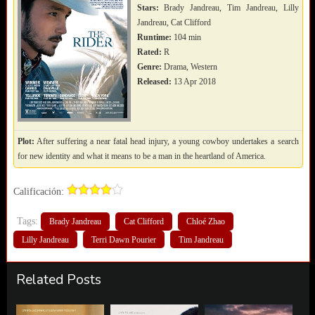
Stars:
Brady Jandreau, Tim Jandreau, Lilly
Jandreau, Cat Clifford
Runtime:
104 min
Rated:
R
Genre:
Drama, Western
Released:
13 Apr 2018
Plot:
After suffering a near fatal head injury, a young cowboy undertakes a search
for new identity and what it means to be a man in the heartland of America.
Calificación:
Tags:
Brady Jandreau
Cat Clifford
Chloé Zhao
Lilly Jandreau
Terri Dawn Pourier
Tim Jandreau
Related Posts