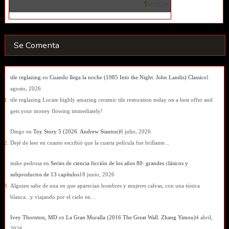
Se Comenta
tile reglazing
en
Cuando llega la noche (1985 Into the Night. John Landis) Classics
1
agosto, 2026
tile reglazing Locate highly amazing ceramic tile restoration today on a best offer and
gets your money flowing immediately!
Diego
en
Toy Story 5 (2026. Andrew Stanton)
6 julio, 2026
Dejé de leer en cuanto escribió que la cuarta película fue brillante...
mike pedrosa
en
Series de ciencia ficción de los años 80: grandes clásicos y
subproductos de 13 capítulos
18 junio, 2026
Alguien sabe de una en que aparecían hombres y mujeres calvas, con una túnica
blanca...y viajando por el cielo en…
Ivey Thornton, MD
en
La Gran Muralla (2016 The Great Wall. Zhang Yimou)
4 abril,
2026