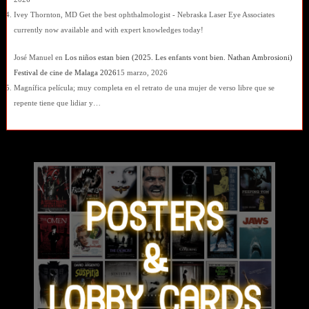
Ivey Thornton, MD Get the best ophthalmologist - Nebraska Laser Eye Associates
currently now available and with expert knowledges today!
José Manuel
en
Los niños estan bien (2025. Les enfants vont bien. Nathan Ambrosioni)
Festival de cine de Malaga 2026
15 marzo, 2026
Magnífica película; muy completa en el retrato de una mujer de verso libre que se
repente tiene que lidiar y…