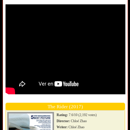
The Rider (2017)
Rating:
7.6/10 (2,192 votes)
Director:
Chloé Zhao
Writer:
Chloé Zhao