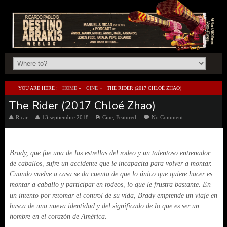
YOU ARE HERE :
HOME
»
CINE
»
THE RIDER (2017 CHLOÉ ZHAO)
The Rider (2017 Chloé Zhao)
Ricar
13 septiembre 2018
Cine
,
Featured
No Comment
Brady, que fue una de las estrellas del rodeo y un talentoso entrenador
de caballos, sufre un accidente que le incapacita para volver a montar.
Cuando vuelve a casa se da cuenta de que lo único que quiere hacer es
montar a caballo y participar en rodeos, lo que le frustra bastante. En
un intento por retomar el control de su vida, Brady emprende un viaje en
busca de una nueva identidad y del significado de lo que es ser un
hombre en el corazón de América.