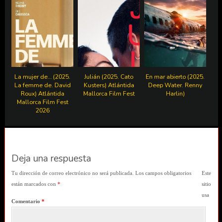
La mujer de… (2025.
Julián (2025. Cato
En mar abierto (2025.
La femme de. David
Kusters) Atlántida
Deep Water. Renny
Roux) Atlántida
Mallorca Film Fest
Harlin)
Mallorca Film Fest
2026
Deja una respuesta
Tu dirección de correo electrónico no será publicada.
Los campos obligatorios
Este
están marcados con
*
sitio
usa
Comentario
*