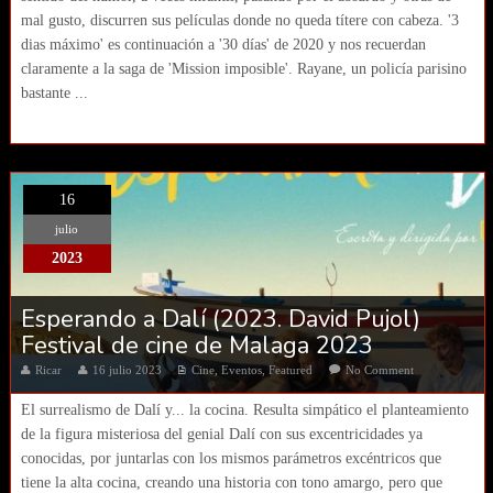
mal gusto, discurren sus películas donde no queda títere con cabeza. '3
dias máximo' es continuación a '30 días' de 2020 y nos recuerdan
claramente a la saga de 'Mission imposible'. Rayane, un policía parisino
bastante ...
16
julio
2023
Esperando a Dalí (2023. David Pujol)
Festival de cine de Malaga 2023
Ricar
16 julio 2023
Cine
,
Eventos
,
Featured
No Comment
El surrealismo de Dalí y... la cocina. Resulta simpático el planteamiento
de la figura misteriosa del genial Dalí con sus excentricidades ya
conocidas, por juntarlas con los mismos parámetros excéntricos que
tiene la alta cocina, creando una historia con tono amargo, pero que