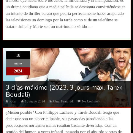
francesa que habla sobre los celos, la infidelidad y la manipulación, es
un drama cotidiano que a media película se desmonta convirtiéndose en
un intento de thriller barato que podría perfectamente haber acaparado
las televisiones un domingo por la tarde como si de un telefilme se
tratara. Julien y Marie son un matrimonio sólido ...
18
mayo
2024
3 días máximo (2023. 3 jours max. Tarek
Boudali)
Ricar
18 mayo 2024
Cine
,
Featured
No Comment
¿Misión posible? Con Phillippe Lacheau y Tarek Boudali tengo que
decir que son un placer culpable, sus payasadas parodiando a las
producciones norteamericanas resultan bastante divertidas. Con un
sentido del humor, a veces infantil, pasando por el absurdo y otras de