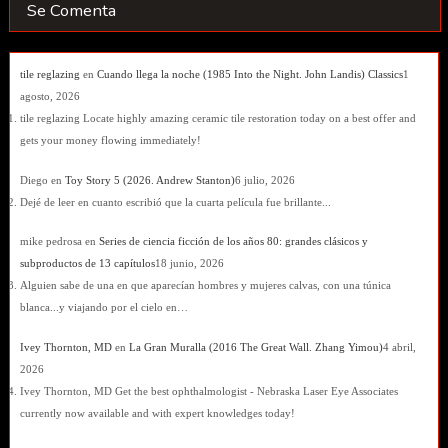
Se Comenta
tile reglazing
en
Cuando llega la noche (1985 Into the Night. John Landis) Classics
1
agosto, 2026
tile reglazing Locate highly amazing ceramic tile restoration today on a best offer and
gets your money flowing immediately!
Diego
en
Toy Story 5 (2026. Andrew Stanton)
6 julio, 2026
Dejé de leer en cuanto escribió que la cuarta película fue brillante...
mike pedrosa
en
Series de ciencia ficción de los años 80: grandes clásicos y
subproductos de 13 capítulos
18 junio, 2026
Alguien sabe de una en que aparecían hombres y mujeres calvas, con una túnica
blanca...y viajando por el cielo en…
Ivey Thornton, MD
en
La Gran Muralla (2016 The Great Wall. Zhang Yimou)
4 abril,
2026
Ivey Thornton, MD Get the best ophthalmologist - Nebraska Laser Eye Associates
currently now available and with expert knowledges today!