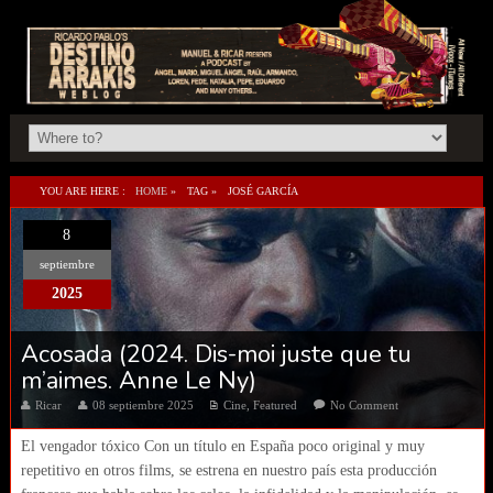
YOU ARE HERE :
HOME
»
TAG »
JOSÉ GARCÍA
8
septiembre
2025
Acosada (2024. Dis-moi juste que tu
m’aimes. Anne Le Ny)
Ricar
08 septiembre 2025
Cine
,
Featured
No Comment
El vengador tóxico Con un título en España poco original y muy
repetitivo en otros films, se estrena en nuestro país esta producción