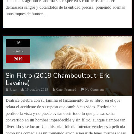
situaciones agridulces aborda sus respectivos conflictos sin hacer
demasiada sangre y dotándolos de la entidad precisa, poniendo además
unos toques de humor ...
16
octubre
2019
Sin Filtro (2019 Chamboultout. Eric
Lavaine)
Ricar
16 octubre 2019
Cine
,
Featured
No Comment
Beatrice celebra con su familia el lanzamiento de su libro, en el que
relata el accidente de su esposo que cambió sus vidas. Frederic ha
perdido la vista y no puede evitar decir todo lo que piensa: se ha
convertido en un hombre impredecible y sin filtro, aunque siempre tan
divertido y seductor. Una historia ridícula Intentar vender esta película
como una comedia es un tremendo error, a pesar de tener muchas ideas