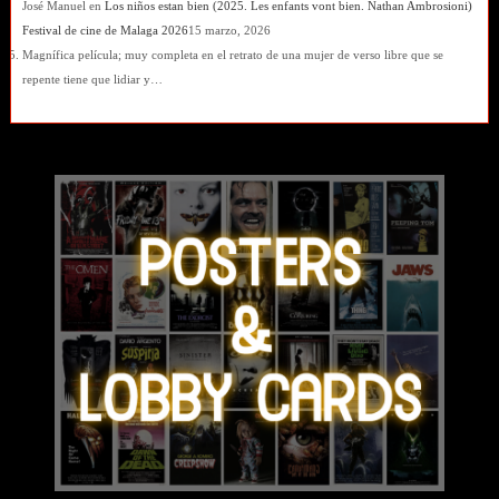
José Manuel
en
Los niños estan bien (2025. Les enfants vont bien. Nathan Ambrosioni)
Festival de cine de Malaga 2026
15 marzo, 2026
Magnífica película; muy completa en el retrato de una mujer de verso libre que se
repente tiene que lidiar y…