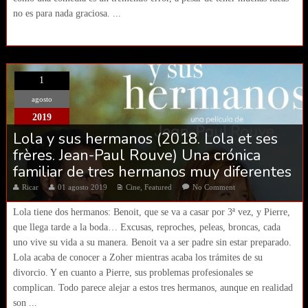
no es para nada graciosa. ...
1
agosto
2019
Lola y sus hermanos (2018. Lola et ses
frères. Jean-Paul Rouve) Una crónica
familiar de tres hermanos muy diferentes
Ricar
01 agosto 2019
Cine
,
Featured
No Comment
Lola tiene dos hermanos: Benoit, que se va a casar por 3ª vez, y Pierre,
que llega tarde a la boda… Excusas, reproches, peleas, broncas, cada
uno vive su vida a su manera. Benoit va a ser padre sin estar preparado.
Lola acaba de conocer a Zoher mientras acaba los trámites de su
divorcio. Y en cuanto a Pierre, sus problemas profesionales se
complican. Todo parece alejar a estos tres hermanos, aunque en realidad
son ...