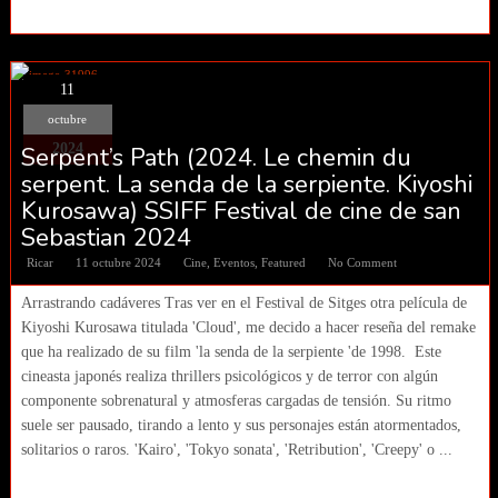
11
octubre
2024
Serpent’s Path (2024. Le chemin du
serpent. La senda de la serpiente. Kiyoshi
Kurosawa) SSIFF Festival de cine de san
Sebastian 2024
Ricar
11 octubre 2024
Cine
,
Eventos
,
Featured
No Comment
Arrastrando cadáveres Tras ver en el Festival de Sitges otra película de
Kiyoshi Kurosawa titulada 'Cloud', me decido a hacer reseña del remake
que ha realizado de su film 'la senda de la serpiente 'de 1998. Este
cineasta japonés realiza thrillers psicológicos y de terror con algún
componente sobrenatural y atmosferas cargadas de tensión. Su ritmo
suele ser pausado, tirando a lento y sus personajes están atormentados,
solitarios o raros. 'Kairo', 'Tokyo sonata', 'Retribution', 'Creepy' o ...