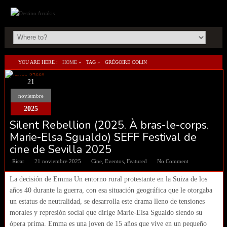
YOU ARE HERE :
HOME
»
TAG »
GRÉGOIRE COLIN
21
noviembre
2025
Silent Rebellion (2025. À bras-le-corps.
Marie-Elsa Sgualdo) SEFF Festival de
cine de Sevilla 2025
Ricar
21 noviembre 2025
Cine
,
Eventos
,
Featured
No Comment
La decisión de Emma Un entorno rural protestante en la Suiza de los
años 40 durante la guerra, con esa situación geográfica que le otorgaba
un estatus de neutralidad, se desarrolla este drama lleno de tensiones
morales y represión social que dirige Marie-Elsa Sgualdo siendo su
ópera prima. Emma es una joven de 15 años que vive en un pequeño