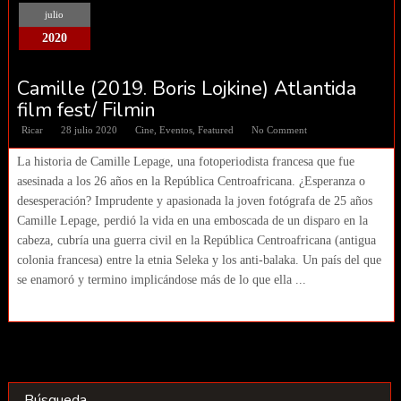
julio
2020
Camille (2019. Boris Lojkine) Atlantida
film fest/ Filmin
Ricar
28 julio 2020
Cine
,
Eventos
,
Featured
No Comment
La historia de Camille Lepage, una fotoperiodista francesa que fue
asesinada a los 26 años en la República Centroafricana. ¿Esperanza o
desesperación? Imprudente y apasionada la joven fotógrafa de 25 años
Camille Lepage, perdió la vida en una emboscada de un disparo en la
cabeza, cubría una guerra civil en la República Centroafricana (antigua
colonia francesa) entre la etnia Seleka y los anti-balaka. Un país del que
se enamoró y termino implicándose más de lo que ella ...
Búsqueda