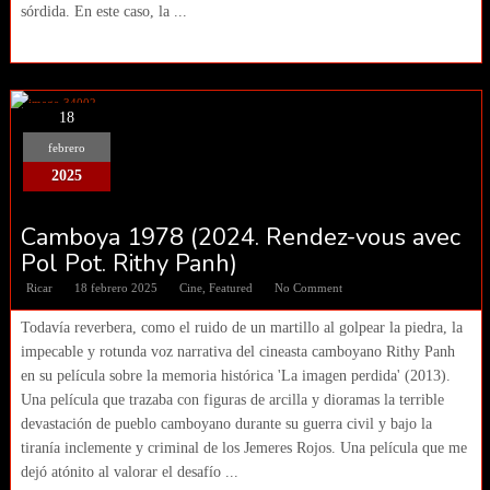
sórdida. En este caso, la ...
18
febrero
2025
Camboya 1978 (2024. Rendez-vous avec
Pol Pot. Rithy Panh)
Ricar
18 febrero 2025
Cine
,
Featured
No Comment
Todavía reverbera, como el ruido de un martillo al golpear la piedra, la
impecable y rotunda voz narrativa del cineasta camboyano Rithy Panh
en su película sobre la memoria histórica 'La imagen perdida' (2013).
Una película que trazaba con figuras de arcilla y dioramas la terrible
devastación de pueblo camboyano durante su guerra civil y bajo la
tiranía inclemente y criminal de los Jemeres Rojos. Una película que me
dejó atónito al valorar el desafío ...