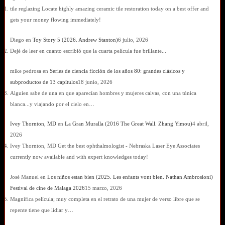
tile reglazing Locate highly amazing ceramic tile restoration today on a best offer and
gets your money flowing immediately!
Diego
en
Toy Story 5 (2026. Andrew Stanton)
6 julio, 2026
Dejé de leer en cuanto escribió que la cuarta película fue brillante...
mike pedrosa
en
Series de ciencia ficción de los años 80: grandes clásicos y
subproductos de 13 capítulos
18 junio, 2026
Alguien sabe de una en que aparecían hombres y mujeres calvas, con una túnica
blanca...y viajando por el cielo en…
Ivey Thornton, MD
en
La Gran Muralla (2016 The Great Wall. Zhang Yimou)
4 abril,
2026
Ivey Thornton, MD Get the best ophthalmologist - Nebraska Laser Eye Associates
currently now available and with expert knowledges today!
José Manuel
en
Los niños estan bien (2025. Les enfants vont bien. Nathan Ambrosioni)
Festival de cine de Malaga 2026
15 marzo, 2026
Magnífica película; muy completa en el retrato de una mujer de verso libre que se
repente tiene que lidiar y…