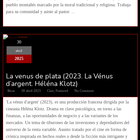
pueblo montañés marcado por la moral tradicional y religiosa. Trabaja
para su comunidad y asiste al pastor. ...
30
abril
2025
La venus de plata (2023. La Vénus
d’argent. Héléna Klotz)
Ricar
30 abril 2025
Cine
,
Featured
No Comment
'La vénus d'argent' (2023), es una producción francesa dirigida por la
cineasta Hélèna Klotz. Drama en clave psicológica, en torno a las
finanzas, a las oportunidades de negocio y a las variantes de los
mercados. Un tema de tiburones de las inversiones y depredadores del
universo de la renta variable. Asunto tratado por el cine en forma de
crónica inspirada en hechos reales o desde la ficción más intrigante y