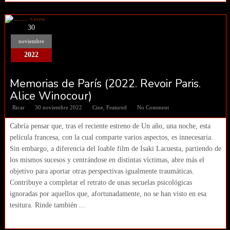
30
noviembre
2022
Memorias de París (2022. Revoir Paris.
Alice Winocour)
Ricar
30 noviembre 2022
Cine
,
Featured
No Comment
Cabría pensar que, tras el reciente estreno de Un año, una noche, esta
película francesa, con la cual comparte varios aspectos, es innecesaria.
Sin embargo, a diferencia del loable film de Isaki Lacuesta, partiendo de
los mismos sucesos y centrándose en distintas víctimas, abre más el
objetivo para aportar otras perspectivas igualmente traumáticas.
Contribuye a completar el retrato de unas secuelas psicológicas
ignoradas por aquellos que, afortunadamente, no se han visto en esa
tesitura. Rinde también ...