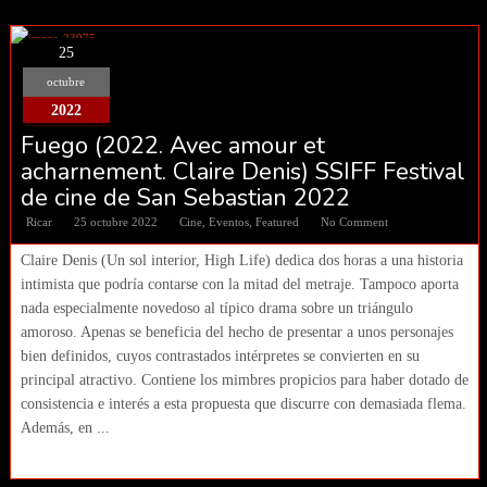
25
octubre
2022
Fuego (2022. Avec amour et
acharnement. Claire Denis) SSIFF Festival
de cine de San Sebastian 2022
Ricar
25 octubre 2022
Cine
,
Eventos
,
Featured
No Comment
Claire Denis (Un sol interior, High Life) dedica dos horas a una historia
intimista que podría contarse con la mitad del metraje. Tampoco aporta
nada especialmente novedoso al típico drama sobre un triángulo
amoroso. Apenas se beneficia del hecho de presentar a unos personajes
bien definidos, cuyos contrastados intérpretes se convierten en su
principal atractivo. Contiene los mimbres propicios para haber dotado de
consistencia e interés a esta propuesta que discurre con demasiada flema.
Además, en ...