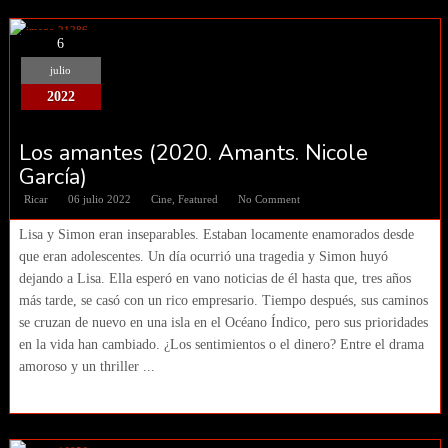
6
julio
2022
Los amantes (2020. Amants. Nicole
García)
Ricar
06 julio 2022
Cine
,
Featured
No Comment
Lisa y Simon eran inseparables. Estaban locamente enamorados desde
que eran adolescentes. Un día ocurrió una tragedia y Simon huyó
dejando a Lisa. Ella esperó en vano noticias de él hasta que, tres años
más tarde, se casó con un rico empresario. Tiempo después, sus caminos
se cruzan de nuevo en una isla en el Océano Índico, pero sus prioridades
en la vida han cambiado. ¿Los sentimientos o el dinero? Entre el drama
amoroso y un thriller ...