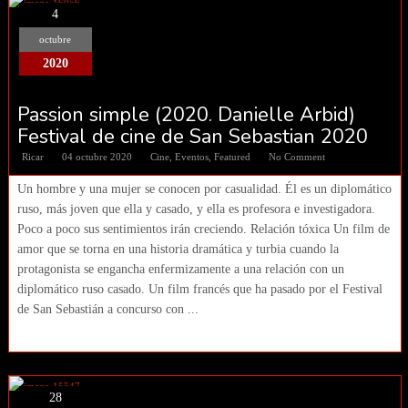
4
octubre
2020
Passion simple (2020. Danielle Arbid)
Festival de cine de San Sebastian 2020
Ricar
04 octubre 2020
Cine
,
Eventos
,
Featured
No Comment
Un hombre y una mujer se conocen por casualidad. Él es un diplomático
ruso, más joven que ella y casado, y ella es profesora e investigadora.
Poco a poco sus sentimientos irán creciendo. Relación tóxica Un film de
amor que se torna en una historia dramática y turbia cuando la
protagonista se engancha enfermizamente a una relación con un
diplomático ruso casado. Un film francés que ha pasado por el Festival
de San Sebastián a concurso con ...
28