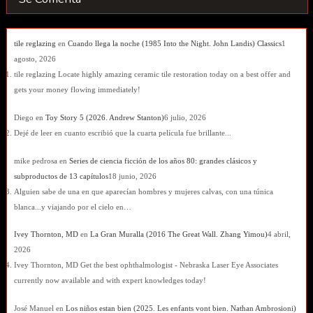
tile reglazing
en
Cuando llega la noche (1985 Into the Night. John Landis) Classics
1
agosto, 2026
tile reglazing Locate highly amazing ceramic tile restoration today on a best offer and
gets your money flowing immediately!
Diego
en
Toy Story 5 (2026. Andrew Stanton)
6 julio, 2026
Dejé de leer en cuanto escribió que la cuarta película fue brillante...
mike pedrosa
en
Series de ciencia ficción de los años 80: grandes clásicos y
subproductos de 13 capítulos
18 junio, 2026
Alguien sabe de una en que aparecían hombres y mujeres calvas, con una túnica
blanca...y viajando por el cielo en…
Ivey Thornton, MD
en
La Gran Muralla (2016 The Great Wall. Zhang Yimou)
4 abril,
2026
Ivey Thornton, MD Get the best ophthalmologist - Nebraska Laser Eye Associates
currently now available and with expert knowledges today!
José Manuel
en
Los niños estan bien (2025. Les enfants vont bien. Nathan Ambrosioni)