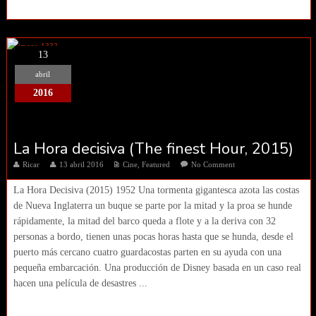
13
abril
2016
La Hora decisiva (The finest Hour, 2015)
Ricar
13 abril 2016
Cine
,
Featured
No Comment
La Hora Decisiva (2015) 1952 Una tormenta gigantesca azota las costas
de Nueva Inglaterra un buque se parte por la mitad y la proa se hunde
rápidamente, la mitad del barco queda a flote y a la deriva con 32
personas a bordo, tienen unas pocas horas hasta que se hunda, desde el
puerto más cercano cuatro guardacostas parten en su ayuda con una
pequeña embarcación. Una producción de Disney basada en un caso real
hacen una película de desastres ...