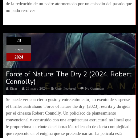
de la redención de un padre atormentado por un episodio del pasado que
no pudo resolver ...
28
mayo
2024
Force of Nature: The Dry 2 (2024. Robert
Connolly)
Ricar
28 mayo 2024
Cine
,
Featured
No Comment
Se puede ver con cierto gusto y entretenimiento, no exento de suspense,
el thriller australiano 'Force of nature the dry' (2023), escrita y dirigida
por el cineasta Robert Connolly. Un policíaco de planteamiento
convencional y construido con una arquitectura estructural no lineal que
le proporciona un chute de elaboración rellenado de cierta complejidad
que repercute en el enigma que se pretende narrar. La película está