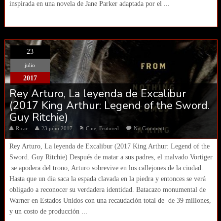
inspirada en una novela de Jane Parker adaptada por el ...
23
julio
2017
Rey Arturo, La leyenda de Excalibur
(2017 King Arthur: Legend of the Sword.
Guy Ritchie)
Ricar
23 julio 2017
Cine
,
Featured
No Comment
Rey Arturo, La leyenda de Excalibur (2017 King Arthur: Legend of the
Sword. Guy Ritchie) Después de matar a sus padres, el malvado Vortiger
se apodera del trono, Arturo sobrevive en los callejones de la ciudad.
Hasta que un dia saca la espada clavada en la piedra y entonces se verá
obligado a reconocer su verdadera identidad. Batacazo monumental de
Warner en Estados Unidos con una recaudación total de de 39 millones,
y un costo de producción ...