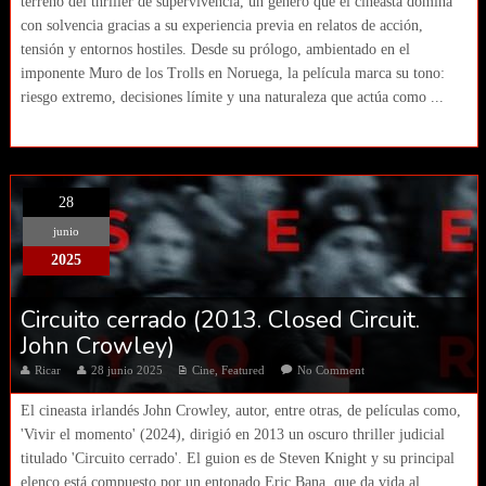
terreno del thriller de supervivencia, un género que el cineasta domina
con solvencia gracias a su experiencia previa en relatos de acción,
tensión y entornos hostiles. Desde su prólogo, ambientado en el
imponente Muro de los Trolls en Noruega, la película marca su tono:
riesgo extremo, decisiones límite y una naturaleza que actúa como ...
28
junio
2025
Circuito cerrado (2013. Closed Circuit.
John Crowley)
Ricar
28 junio 2025
Cine
,
Featured
No Comment
El cineasta irlandés John Crowley, autor, entre otras, de películas como,
'Vivir el momento' (2024), dirigió en 2013 un oscuro thriller judicial
titulado 'Circuito cerrado'. El guion es de Steven Knight y su principal
elenco está compuesto por un entonado Eric Bana, que da vida al