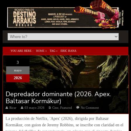
YOU ARE HERE :
HOME
»
TAG »
ERIC BANA
3
mayo
2026
Depredador dominante (2026. Apex.
Baltasar Kormákur)
Ricar
03 mayo 2026
Cine
,
Featured
No Comment
La producción de Netflix, 'Apex' (2026), dirigida por Baltasar
Kormákur, con guion de Jeremy Robbins, se inscribe con claridad en el