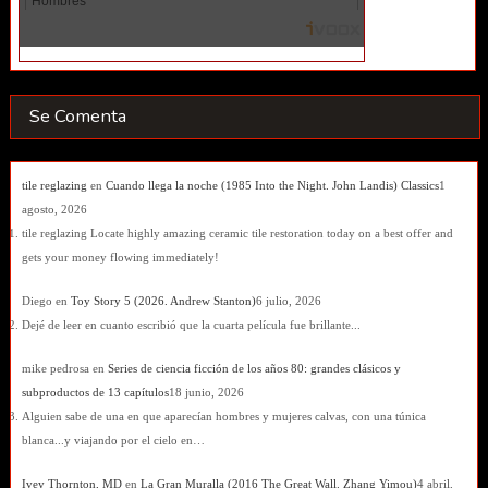
Se Comenta
tile reglazing
en
Cuando llega la noche (1985 Into the Night. John Landis) Classics
1
agosto, 2026
tile reglazing Locate highly amazing ceramic tile restoration today on a best offer and
gets your money flowing immediately!
Diego
en
Toy Story 5 (2026. Andrew Stanton)
6 julio, 2026
Dejé de leer en cuanto escribió que la cuarta película fue brillante...
mike pedrosa
en
Series de ciencia ficción de los años 80: grandes clásicos y
subproductos de 13 capítulos
18 junio, 2026
Alguien sabe de una en que aparecían hombres y mujeres calvas, con una túnica
blanca...y viajando por el cielo en…
Ivey Thornton, MD
en
La Gran Muralla (2016 The Great Wall. Zhang Yimou)
4 abril,