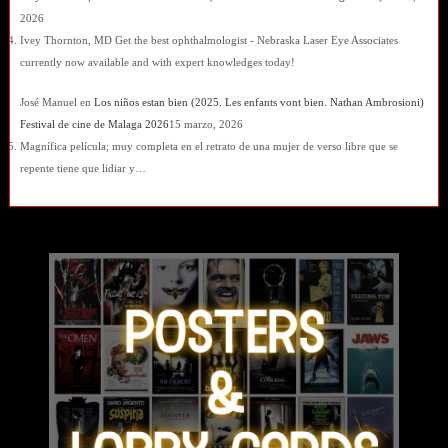
2026
Ivey Thornton, MD Get the best ophthalmologist - Nebraska Laser Eye Associates
currently now available and with expert knowledges today!
José Manuel
en
Los niños estan bien (2025. Les enfants vont bien. Nathan Ambrosioni)
Festival de cine de Malaga 2026
15 marzo, 2026
Magnífica película; muy completa en el retrato de una mujer de verso libre que se
repente tiene que lidiar y…