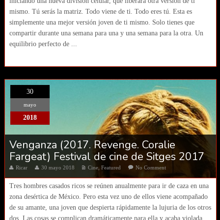
iniciando una nueva división celular, que liberará otra versión de ti
mismo. Tú serás la matriz. Todo viene de ti. Todo eres tú. Esta es
simplemente una mejor versión joven de ti mismo. Solo tienes que
compartir durante una semana para una y una semana para la otra. Un
equilibrio perfecto de ...
30
mayo
2018
Venganza (2017. Revenge. Coralie
Fargeat) Festival de cine de Sitges 2017
Ricar
30 mayo 2018
Cine
,
Featured
No Comment
Tres hombres casados ricos se reúnen anualmente para ir de caza en una
zona desértica de México. Pero esta vez uno de ellos viene acompañado
de su amante, una joven que despierta rápidamente la lujuria de los otros
dos. Las cosas se complican dramáticamente para ella y acaba violada...