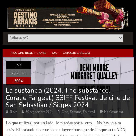
YOU ARE HERE :
HOME
»
TAG »
CORALIE FARGEAT
30
septiembre
2024
La sustancia (2024. The substance.
Coralie Fargeat) SSIFF Festival de cine de
San Sebastian / Sitges 2024
Ricar
30 septiembre 2024
Cine
,
Eventos
,
Featured
No Comment
Lo que utilizas, por un lado, lo pierdes por el otro... No hay vuelta
atrás. El tratamiento consiste en inyecciones que desbloquean tu ADN,