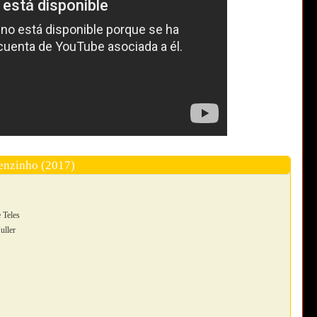
enzinho (2017)
 Teles
uller