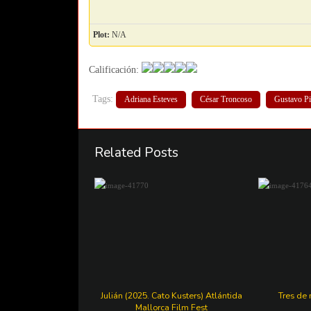
Plot:
N/A
Calificación:
Tags:
Adriana Esteves
César Troncoso
Gustavo Pi
Related Posts
Julián (2025. Cato Kusters) Atlántida
Tres de 
Mallorca Film Fest