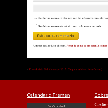
Recibir un correo electrónico con los siguientes comentarios
Recibir un correo electrónico con cada nueva entrada.
Akismet para reducir el spam.
Aprende cómo se procesan los datos 
«
El escándalo Ted Kennedy (2017. Chappaquiddick. John Curran)
Calendario Fremen
Sobre
Cine, lite
AGOSTO 2026