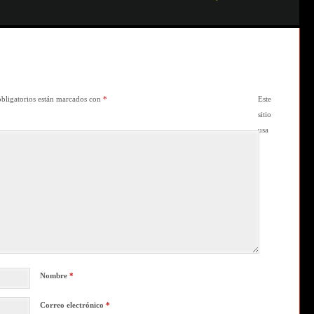
bligatorios están marcados con
*
Este
sitio
usa
Nombre
*
Correo electrónico
*