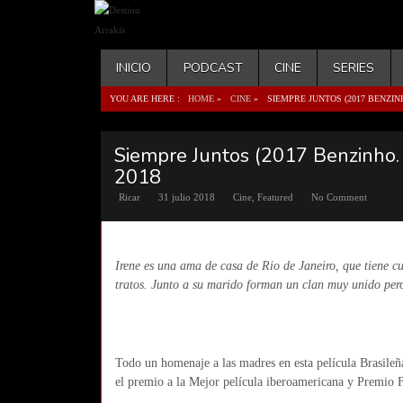
INICIO
PODCAST
CINE
SERIES
YOU ARE HERE :
HOME
»
CINE
»
SIEMPRE JUNTOS (2017 BENZIN
Siempre Juntos (2017 Benzinho. 
2018
Ricar
31 julio 2018
Cine
,
Featured
No Comment
Irene es una ama de casa de Rio de Janeiro, que tiene c
tratos. Junto a su marido forman un clan muy unido per
Todo un homenaje a las madres en esta película Brasile
el premio a la Mejor película iberoamericana y Premio Fe