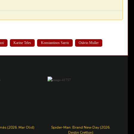
zzi
Karine Teles
Konstantinos Sarris
Otávio Muller
más (2026. Mar Olid)
Spider-Man: Brand New Day (2026.
Destin Cretton)