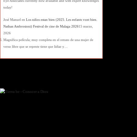
Eye Associates currently now available and with expert knowledges
today!
José Manuel
en
Los niños estan bien (2025. Les enfants vont bien.
Nathan Ambrosioni) Festival de cine de Malaga 2026
15 marzo,
2026
Magnífica película; muy completa en el retrato de una mujer de
verso libre que se repente tiene que lidiar y…