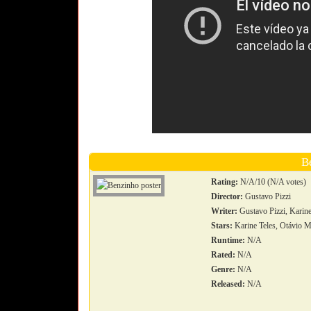
B
Rating:
N/A/10 (N/A votes)
Director:
Gustavo Pizzi
Writer:
Gustavo Pizzi, Karine
Stars:
Karine Teles, Otávio M
Runtime:
N/A
Rated:
N/A
Genre:
N/A
Released:
N/A