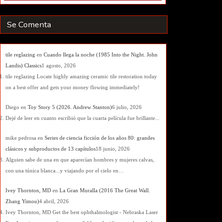
Se Comenta
tile reglazing
en
Cuando llega la noche (1985 Into the Night. John
Landis) Classics
1 agosto, 2026
tile reglazing Locate highly amazing ceramic tile restoration today
on a best offer and gets your money flowing immediately!
Diego
en
Toy Story 5 (2026. Andrew Stanton)
6 julio, 2026
Dejé de leer en cuanto escribió que la cuarta película fue brillante...
mike pedrosa
en
Series de ciencia ficción de los años 80: grandes
clásicos y subproductos de 13 capítulos
18 junio, 2026
Alguien sabe de una en que aparecían hombres y mujeres calvas,
con una túnica blanca...y viajando por el cielo en…
Ivey Thornton, MD
en
La Gran Muralla (2016 The Great Wall.
Zhang Yimou)
4 abril, 2026
Ivey Thornton, MD Get the best ophthalmologist - Nebraska Laser