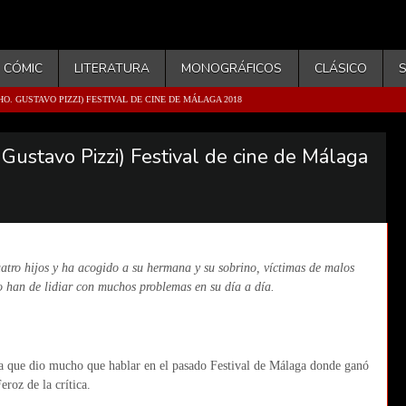
CÓMIC
LITERATURA
MONOGRÁFICOS
CLÁSICO
HO. GUSTAVO PIZZI) FESTIVAL DE CINE DE MÁLAGA 2018
Gustavo Pizzi) Festival de cine de Málaga
uatro hijos y ha acogido a su hermana y su sobrino, víctimas de malos
o han de lidiar con muchos problemas en su día a día.
ña que dio mucho que hablar en el pasado Festival de Málaga donde ganó
roz de la crítica.