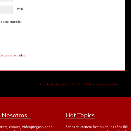
Web
 a esta entrada.
de tus comentarios.
La novia del desierto (2017 Cecilia Atán y Valeria Pivato)
»
 Nosotros…
Hot Topics
Series de ciencia ficción de los años 80:
ratura, comics, videojuegos y todo