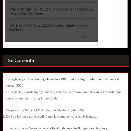
Se Comenta
tile reglazing
en
Cuando llega la noche (1985 Into the Night. John Landis) Classics
1
agosto, 2026
tile reglazing Locate highly amazing ceramic tile restoration today on a best offer and
gets your money flowing immediately!
Diego
en
Toy Story 5 (2026. Andrew Stanton)
6 julio, 2026
Dejé de leer en cuanto escribió que la cuarta película fue brillante...
mike pedrosa
en
Series de ciencia ficción de los años 80: grandes clásicos y