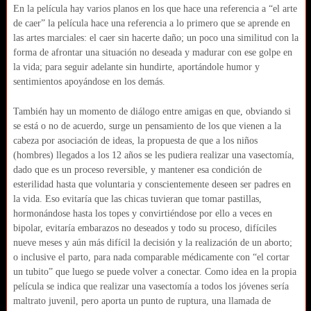
En la película hay varios planos en los que hace una referencia a “el arte
de caer” la película hace una referencia a lo primero que se aprende en
las artes marciales: el caer sin hacerte daño; un poco una similitud con la
forma de afrontar una situación no deseada y madurar con ese golpe en
la vida; para seguir adelante sin hundirte, aportándole humor y
sentimientos apoyándose en los demás.
También hay un momento de diálogo entre amigas en que, obviando si
se está o no de acuerdo, surge un pensamiento de los que vienen a la
cabeza por asociación de ideas, la propuesta de que a los niños
(hombres) llegados a los 12 años se les pudiera realizar una vasectomía,
dado que es un proceso reversible, y mantener esa condición de
esterilidad hasta que voluntaria y conscientemente deseen ser padres en
la vida. Eso evitaría que las chicas tuvieran que tomar pastillas,
hormonándose hasta los topes y convirtiéndose por ello a veces en
bipolar, evitaría embarazos no deseados y todo su proceso, difíciles
nueve meses y aún más difícil la decisión y la realización de un aborto;
o inclusive el parto, para nada comparable médicamente con “el cortar
un tubito” que luego se puede volver a conectar. Como idea en la propia
película se indica que realizar una vasectomía a todos los jóvenes sería
maltrato juvenil, pero aporta un punto de ruptura, una llamada de