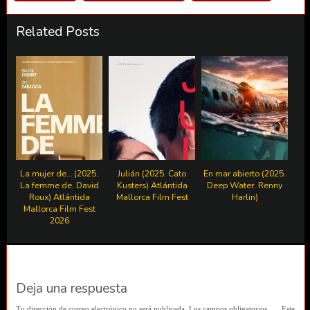
Related Posts
La mujer de… (2025.
Julián (2025. Cato
En mar abierto (2025.
La femme de. David
Kusters) Atlántida
Deep Water. Renny
Roux) Atlántida
Mallorca Film Fest
Harlin)
Mallorca Film Fest
2026
Deja una respuesta
Tu dirección de correo electrónico no será publicada.
Los campos obligatorios
Este