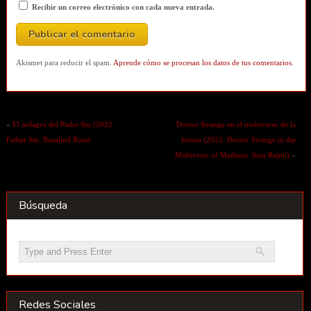
Recibir un correo electrónico con cada nueva entrada.
Akismet para reducir el spam.
Aprende cómo se procesan los datos de tus comentarios.
«
El milagro del Padre Stu (2022.
Doctor Strange en el multiverso de la
Father Stu. Rosalind Ross)
locura (2022. Doctor Strange in the
Multiverse of Madness. Sam Raimi)
»
Búsqueda
Redes Sociales