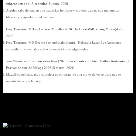
subproductos de 13 capítulos
18 junio, 2026
Alguien sabe de una en que aparecían hombres y mujeres calvas, con una túnica
blanca...y viajando por el cielo en…
Ivey Thornton, MD
en
La Gran Muralla (2016 The Great Wall. Zhang Yimou)
4 abril,
2026
Ivey Thornton, MD Get the best ophthalmologist - Nebraska Laser Eye Associates
currently now available and with expert knowledges today!
José Manuel
en
Los niños estan bien (2025. Les enfants vont bien. Nathan Ambrosioni)
Festival de cine de Malaga 2026
15 marzo, 2026
Magnífica película; muy completa en el retrato de una mujer de verso libre que se
repente tiene que lidiar y…