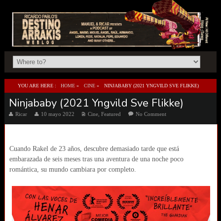
YOU ARE HERE :
HOME
»
CINE
»
NINJABABY (2021 YNGVILD SVE FLIKKE)
Ninjababy (2021 Yngvild Sve Flikke)
Ricar
10 mayo 2022
Cine
,
Featured
No Comment
Cuando Rakel de 23 años, descubre demasiado tarde que está
embarazada de seis meses tras una aventura de una noche poco
romántica, su mundo cambiara por completo.