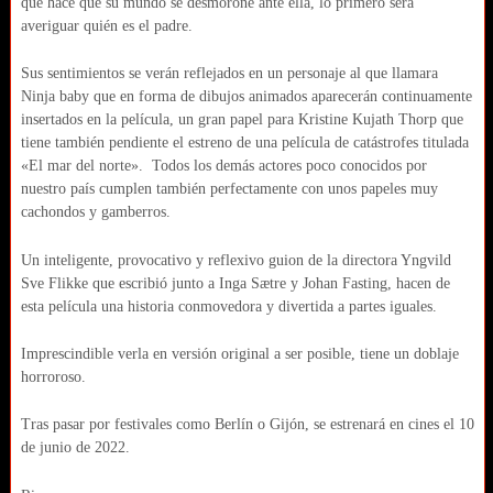
que hace que su mundo se desmorone ante ella, lo primero será
averiguar quién es el padre.
Sus sentimientos se verán reflejados en un personaje al que llamara
Ninja baby que en forma de dibujos animados aparecerán continuamente
insertados en la película, un gran papel para Kristine Kujath Thorp que
tiene también pendiente el estreno de una película de catástrofes titulada
«El mar del norte». Todos los demás actores poco conocidos por
nuestro país cumplen también perfectamente con unos papeles muy
cachondos y gamberros.
Un inteligente, provocativo y reflexivo guion de la directora
Yngvild
Sve Flikke que escribió junto a
Inga Sætre y Johan Fasting, hacen de
esta película una historia conmovedora y divertida a partes iguales.
Imprescindible verla en versión original a ser posible, tiene un doblaje
horroroso.
Tras pasar por festivales como Berlín o Gijón, se estrenará en cines el 10
de junio de 2022.