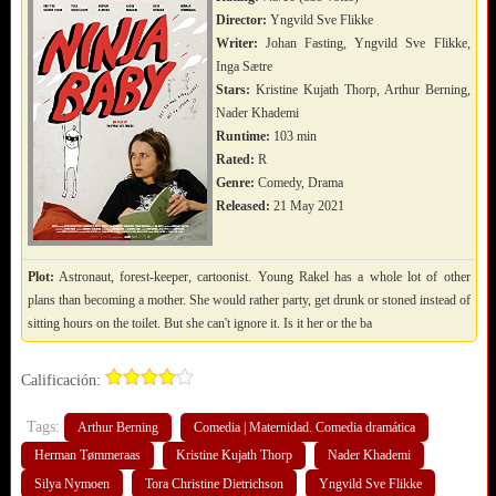
Director:
Yngvild Sve Flikke
Writer:
Johan Fasting, Yngvild Sve Flikke,
Inga Sætre
Stars:
Kristine Kujath Thorp, Arthur Berning,
Nader Khademi
Runtime:
103 min
Rated:
R
Genre:
Comedy, Drama
Released:
21 May 2021
Plot:
Astronaut, forest-keeper, cartoonist. Young Rakel has a whole lot of other
plans than becoming a mother. She would rather party, get drunk or stoned instead of
sitting hours on the toilet. But she can't ignore it. Is it her or the ba
Calificación:
Tags:
Arthur Berning
Comedia | Maternidad. Comedia dramática
Herman Tømmeraas
Kristine Kujath Thorp
Nader Khademi
Silya Nymoen
Tora Christine Dietrichson
Yngvild Sve Flikke