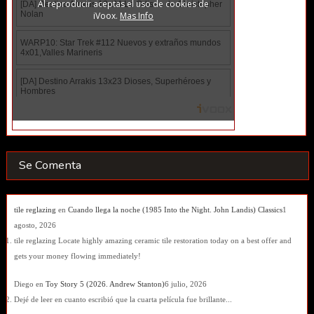
Se Comenta
tile reglazing
en
Cuando llega la noche (1985 Into the Night. John Landis) Classics
1
agosto, 2026
tile reglazing Locate highly amazing ceramic tile restoration today on a best offer and
gets your money flowing immediately!
Diego
en
Toy Story 5 (2026. Andrew Stanton)
6 julio, 2026
Dejé de leer en cuanto escribió que la cuarta película fue brillante...