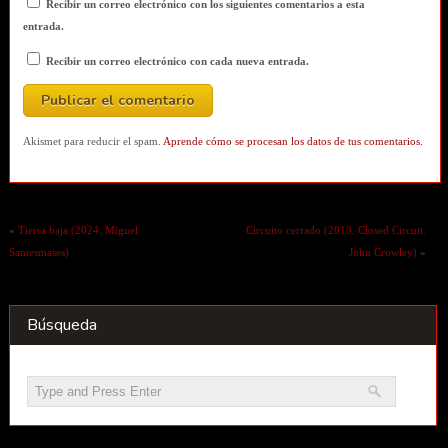
Recibir un correo electrónico con los siguientes comentarios a esta
entrada.
Recibir un correo electrónico con cada nueva entrada.
Akismet para reducir el spam.
Aprende cómo se procesan los datos de tus comentarios.
«
Tierra baja (2024. Miguel
Circuito cerrado (2013. Closed Circuit.
Santesmases)
John Crowley)
»
Búsqueda