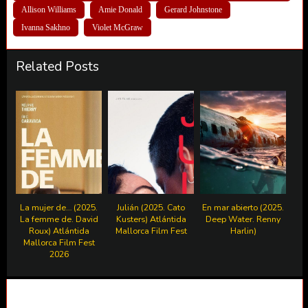
Allison Williams
Amie Donald
Gerard Johnstone
Ivanna Sakhno
Violet McGraw
Related Posts
La mujer de… (2025.
Julián (2025. Cato
En mar abierto (2025.
La femme de. David
Kusters) Atlántida
Deep Water. Renny
Roux) Atlántida
Mallorca Film Fest
Harlin)
Mallorca Film Fest
2026