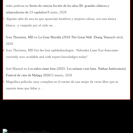
mike pedrosa
en
Series de ciencia ficción de los años 80: grandes clásicos y
subproductos de 13 capítulos
18 junio, 2026
Alguien sabe de una en que aparecían hombres y mujeres calvas, con una túnica
blanca...y viajando por el cielo en…
Ivey Thornton, MD
en
La Gran Muralla (2016 The Great Wall. Zhang Yimou)
4 abril,
2026
Ivey Thornton, MD Get the best ophthalmologist - Nebraska Laser Eye Associates
currently now available and with expert knowledges today!
José Manuel
en
Los niños estan bien (2025. Les enfants vont bien. Nathan Ambrosioni)
Festival de cine de Malaga 2026
15 marzo, 2026
Magnífica película; muy completa en el retrato de una mujer de verso libre que se
repente tiene que lidiar y…