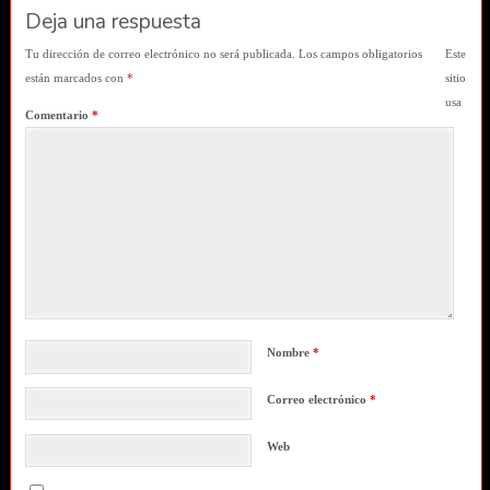
Deja una respuesta
Tu dirección de correo electrónico no será publicada.
Los campos obligatorios
Este
están marcados con
*
sitio
usa
Comentario
*
Nombre
*
Correo electrónico
*
Web