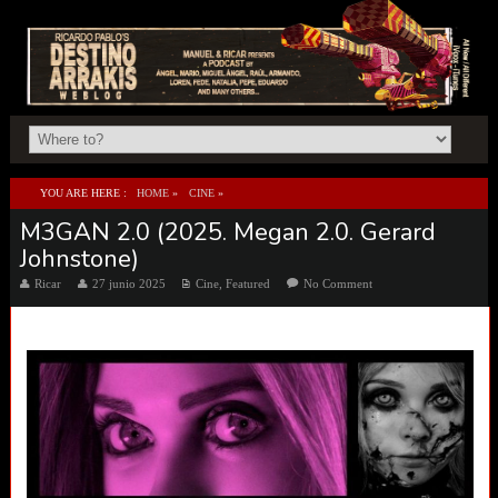
YOU ARE HERE :
HOME
»
CINE
»
M3GAN 2.0 (2025. Megan 2.0. Gerard
M3GAN 2.0 (2025. MEGAN 2.0. GERARD JOHNSTONE)
Johnstone)
Ricar
27 junio 2025
Cine
,
Featured
No Comment