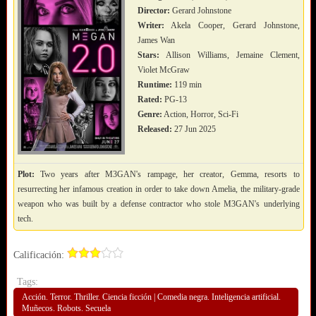
Director:
Gerard Johnstone
Writer:
Akela Cooper, Gerard Johnstone,
James Wan
Stars:
Allison Williams, Jemaine Clement,
Violet McGraw
Runtime:
119 min
Rated:
PG-13
Genre:
Action, Horror, Sci-Fi
Released:
27 Jun 2025
Plot:
Two years after M3GAN's rampage, her creator, Gemma, resorts to
resurrecting her infamous creation in order to take down Amelia, the military-grade
weapon who was built by a defense contractor who stole M3GAN's underlying
tech.
Calificación:
Tags:
Acción. Terror. Thriller. Ciencia ficción | Comedia negra. Inteligencia artificial.
Muñecos. Robots. Secuela