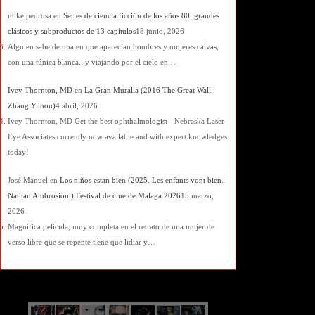
mike pedrosa
en
Series de ciencia ficción de los años 80: grandes
clásicos y subproductos de 13 capítulos
18 junio, 2026
Alguien sabe de una en que aparecían hombres y mujeres calvas,
con una túnica blanca...y viajando por el cielo en…
Ivey Thornton, MD
en
La Gran Muralla (2016 The Great Wall.
Zhang Yimou)
4 abril, 2026
Ivey Thornton, MD Get the best ophthalmologist - Nebraska Laser
Eye Associates currently now available and with expert knowledges
today!
José Manuel
en
Los niños estan bien (2025. Les enfants vont bien.
Nathan Ambrosioni) Festival de cine de Malaga 2026
15 marzo,
2026
Magnífica película; muy completa en el retrato de una mujer de
verso libre que se repente tiene que lidiar y…