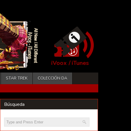
iVoox
/
iTunes
STAR TREK
COLECCIÓN DA
Búsqueda