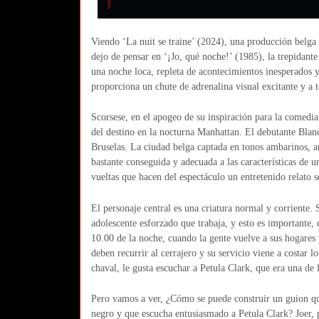
Viendo ‘La nuit se traine’ (2024), una producción belga 
dejo de pensar en ‘¡Jo, qué noche!’ (1985), la trepidante
una noche loca, repleta de acontecimientos inesperados y
proporciona un chute de adrenalina visual excitante y a 
Scorsese, en el apogeo de su inspiración para la comedia 
del destino en la nocturna Manhattan. El debutante Blanc
Bruselas. La ciudad belga captada en tonos ambarinos, a
bastante conseguida y adecuada a las características de u
vueltas que hacen del espectáculo un entretenido relato s
El personaje central es una criatura normal y corriente.
adolescente esforzado que trabaja, y esto es importante, d
10.00 de la noche, cuando la gente vuelve a sus hogares y
deben recurrir al cerrajero y su servicio viene a costar 
chaval, le gusta escuchar a Petula Clark, que era una de 
Pero vamos a ver, ¿Cómo se puede construir un guion que
negro y que escucha entusiasmado a Petula Clark? Joer, 