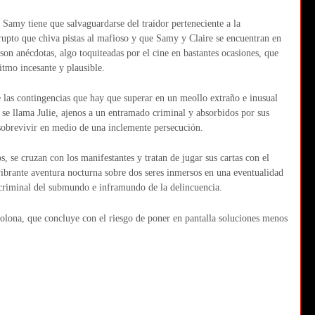
Samy tiene que salvaguardarse del traidor perteneciente a la
rrupto que chiva pistas al mafioso y que Samy y Claire se encuentran en
on anécdotas, algo toquiteadas por el cine en bastantes ocasiones, que
itmo incesante y plausible.
re las contingencias que hay que superar en un meollo extraño e inusual
se llama Julie, ajenos a un entramado criminal y absorbidos por sus
y sobrevivir en medio de una inclemente persecución.
s, se cruzan con los manifestantes y tratan de jugar sus cartas con el
 vibrante aventura nocturna sobre dos seres inmersos en una eventualidad
 criminal del submundo e inframundo de la delincuencia.
molona, que concluye con el riesgo de poner en pantalla soluciones menos