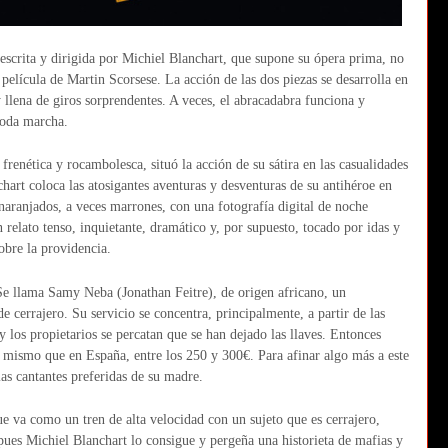
escrita y dirigida por Michiel Blanchart, que supone su ópera prima, no
 película de Martin Scorsese. La acción de las dos piezas se desarrolla en
 llena de giros sorprendentes. A veces, el abracadabra funciona y
toda marcha.
frenética y rocambolesca, situó la acción de su sátira en las casualidades
hart coloca las atosigantes aventuras y desventuras de su antihéroe en
naranjados, a veces marrones, con una fotografía digital de noche
n relato tenso, inquietante, dramático y, por supuesto, tocado por idas y
obre la providencia.
 Se llama Samy Neba (Jonathan Feitre), de origen africano, un
e cerrajero. Su servicio se concentra, principalmente, a partir de las
 los propietarios se percatan que se han dejado las llaves. Entonces
lo mismo que en España, entre los 250 y 300€. Para afinar algo más a este
las cantantes preferidas de su madre.
 va como un tren de alta velocidad con un sujeto que es cerrajero,
pues Michiel Blanchart lo consigue y pergeña una historieta de mafias y