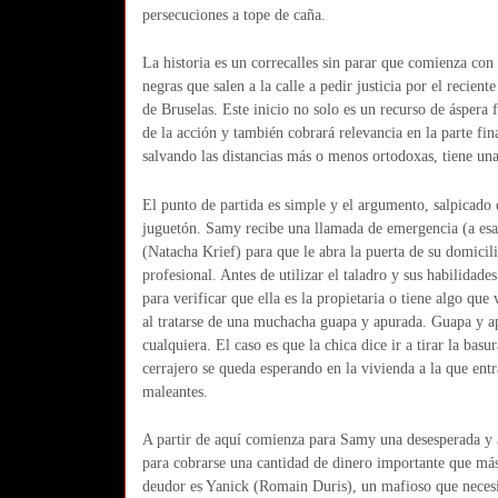
persecuciones a tope de caña.
La historia es un correcalles sin parar que comienza co
negras que salen a la calle a pedir justicia por el recien
de Bruselas. Este inicio no solo es un recurso de ásper
de la acción y también cobrará relevancia en la parte fina
salvando las distancias más o menos ortodoxas, tiene una 
El punto de partida es simple y el argumento, salpicado 
juguetón. Samy recibe una llamada de emergencia (a esas
(Natacha Krief) para que le abra la puerta de su domici
profesional. Antes de utilizar el taladro y sus habilidades
para verificar que ella es la propietaria o tiene algo qu
al tratarse de una muchacha guapa y apurada. Guapa y a
cualquiera. El caso es que la chica dice ir a tirar la bas
cerrajero se queda esperando en la vivienda a la que ent
maleantes.
A partir de aquí comienza para Samy una desesperada y a
para cobrarse una cantidad de dinero importante que más 
deudor es Yanick (Romain Duris), un mafioso que necesi