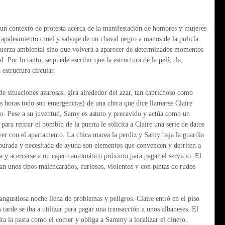
n un contexto de protesta acerca de la manifestación de hombres y mujeres
te apaleamiento cruel y salvaje de un chaval negro a manos de la policía
a fuerza ambiental sino que volverá a aparecer de determinados momentos
l. Por lo tanto, se puede escribir que la estructura de la película,
estructura circular.
de situaciones azarosas, gira alrededor del azar, tan caprichoso como
 horas todo son emergencias) de una chica que dice llamarse Claire
lio. Pese a su juventud, Samy es astuto y precavido y actúa como un
 para retirar el bombín de la puerta le solicita a Claire una serie de datos
e ver con el apartamento. La chica marea la perdiz y Samy baja la guardia
purada y necesitada de ayuda son elementos que convencen y derriten a
ura y acercarse a un cajero automático próximo para pagar el servicio. El
ran unos tipos malencarados, furiosos, violentos y con pintas de rudos
ngustiosa noche llena de problemas y peligros. Claire entró en el piso
tarde se iba a utilizar para pagar una transacción a unos albaneses. El
ta la pasta como el comer y obliga a Sammy a localizar el dinero.