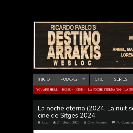
INICIO
PODCAST
CINE
SERIES
YOU ARE HERE :
HOME
»
CINE
»
LA NOCHE ETERNA (2024. LA NU
La noche eterna (2024. La nuit se
cine de Sitges 2024
Ricar
24 febrero 2025
Cine
,
Featured
No Comme