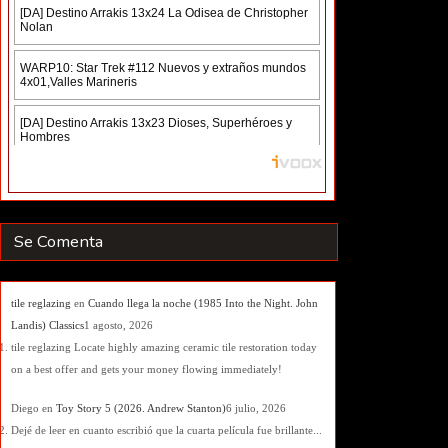
Se Comenta
tile reglazing
en
Cuando llega la noche (1985 Into the Night. John
Landis) Classics
1 agosto, 2026
tile reglazing Locate highly amazing ceramic tile restoration today
on a best offer and gets your money flowing immediately!
Diego
en
Toy Story 5 (2026. Andrew Stanton)
6 julio, 2026
Dejé de leer en cuanto escribió que la cuarta película fue brillante...