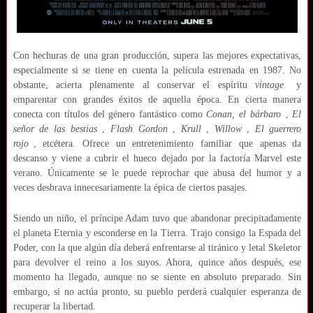
Con hechuras de una gran producción, supera las mejores expectativas,
especialmente si se tiene en cuenta la película estrenada en 1987. No
obstante, acierta plenamente al conservar el espíritu
vintage
y
emparentar con grandes éxitos de aquella época. En cierta manera
conecta con títulos del género fantástico como
Conan, el bárbaro
,
El
señor de las bestias
,
Flash Gordon
,
Krull
,
Willow
,
El guerrero
rojo
, etcétera. Ofrece un entretenimiento familiar que apenas da
descanso y viene a cubrir el hueco dejado por la factoría Marvel este
verano. Únicamente se le puede reprochar que abusa del humor y a
veces desbrava innecesariamente la épica de ciertos pasajes.
Siendo un niño, el príncipe Adam tuvo que abandonar precipitadamente
el planeta Eternia y esconderse en la Tierra. Trajo consigo la Espada del
Poder, con la que algún día deberá enfrentarse al tiránico y letal Skeletor
para devolver el reino a los suyos. Ahora, quince años después, ese
momento ha llegado, aunque no se siente en absoluto preparado. Sin
embargo, si no actúa pronto, su pueblo perderá cualquier esperanza de
recuperar la libertad.