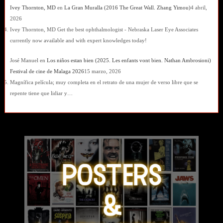
Ivey Thornton, MD
en
La Gran Muralla (2016 The Great Wall. Zhang Yimou)
4 abril,
2026
Ivey Thornton, MD Get the best ophthalmologist - Nebraska Laser Eye Associates
currently now available and with expert knowledges today!
José Manuel
en
Los niños estan bien (2025. Les enfants vont bien. Nathan Ambrosioni)
Festival de cine de Malaga 2026
15 marzo, 2026
Magnífica película; muy completa en el retrato de una mujer de verso libre que se
repente tiene que lidiar y…