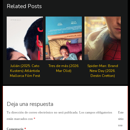
Related Posts
Julián (2025. Cato
Tres de más (2026.
Spider-Man: Brand
Kusters) Atlántida
Mar Olid)
New Day (2026.
Mallorca Film Fest
Destin Cretton)
Deja una respuesta
Tu dirección de correo electrónico no será publicada.
Los campos obligatorios
Este
están marcados con
*
sitio
usa
Comentario
*