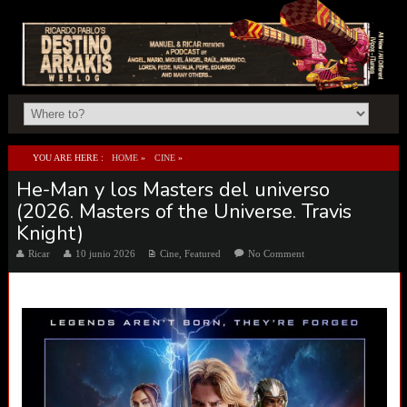
YOU ARE HERE :
HOME
»
CINE
»
He-Man y los Masters del universo
HE-MAN Y LOS MASTERS DEL UNIVERSO (2026. MASTERS OF THE UNIVERSE.
(2026. Masters of the Universe. Travis
TRAVIS KNIGHT)
Knight)
Ricar
10 junio 2026
Cine
,
Featured
No Comment