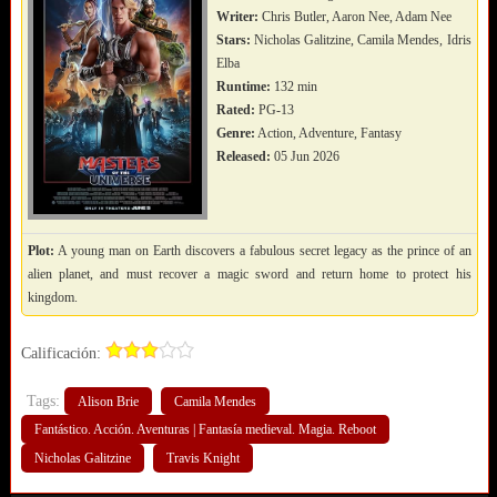
Writer:
Chris Butler, Aaron Nee, Adam Nee
Stars:
Nicholas Galitzine, Camila Mendes, Idris
Elba
Runtime:
132 min
Rated:
PG-13
Genre:
Action, Adventure, Fantasy
Released:
05 Jun 2026
Plot:
A young man on Earth discovers a fabulous secret legacy as the prince of an
alien planet, and must recover a magic sword and return home to protect his
kingdom.
Calificación:
Tags:
Alison Brie
Camila Mendes
Fantástico. Acción. Aventuras | Fantasía medieval. Magia. Reboot
Nicholas Galitzine
Travis Knight