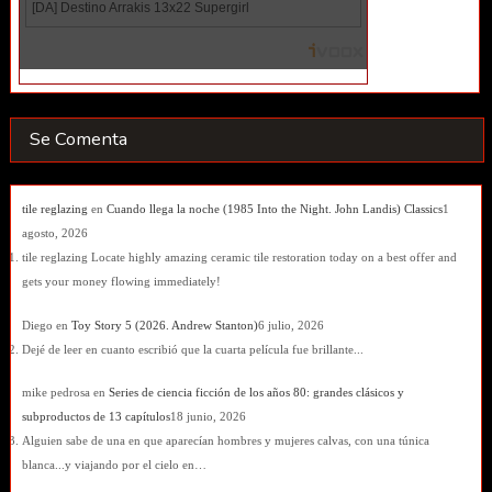
Se Comenta
tile reglazing
en
Cuando llega la noche (1985 Into the Night. John Landis) Classics
1
agosto, 2026
tile reglazing Locate highly amazing ceramic tile restoration today on a best offer and
gets your money flowing immediately!
Diego
en
Toy Story 5 (2026. Andrew Stanton)
6 julio, 2026
Dejé de leer en cuanto escribió que la cuarta película fue brillante...
mike pedrosa
en
Series de ciencia ficción de los años 80: grandes clásicos y
subproductos de 13 capítulos
18 junio, 2026
Alguien sabe de una en que aparecían hombres y mujeres calvas, con una túnica
blanca...y viajando por el cielo en…