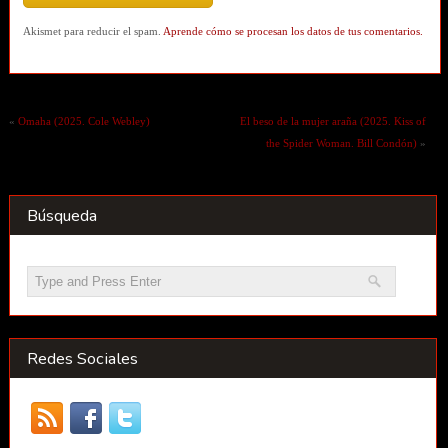
Akismet para reducir el spam.
Aprende cómo se procesan los datos de tus comentarios.
«
Omaha (2025. Cole Webley)
El beso de la mujer araña (2025. Kiss of
the Spider Woman. Bill Condón)
»
Búsqueda
Redes Sociales