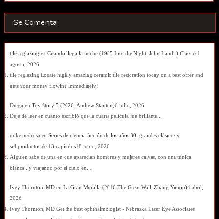
Se Comenta
tile reglazing
en
Cuando llega la noche (1985 Into the Night. John Landis) Classics
1
agosto, 2026
tile reglazing Locate highly amazing ceramic tile restoration today on a best offer and
gets your money flowing immediately!
Diego
en
Toy Story 5 (2026. Andrew Stanton)
6 julio, 2026
Dejé de leer en cuanto escribió que la cuarta película fue brillante...
mike pedrosa
en
Series de ciencia ficción de los años 80: grandes clásicos y
subproductos de 13 capítulos
18 junio, 2026
Alguien sabe de una en que aparecían hombres y mujeres calvas, con una túnica
blanca...y viajando por el cielo en…
Ivey Thornton, MD
en
La Gran Muralla (2016 The Great Wall. Zhang Yimou)
4 abril,
2026
Ivey Thornton, MD Get the best ophthalmologist - Nebraska Laser Eye Associates