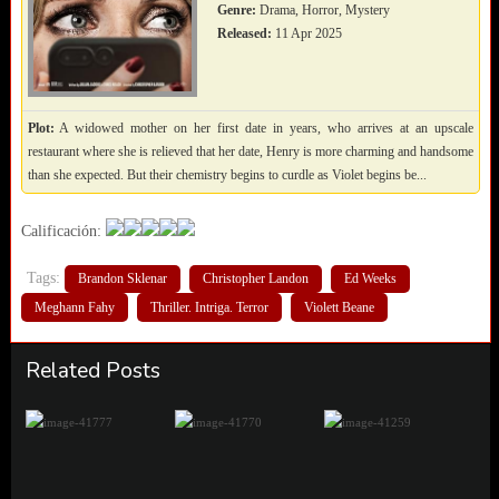
Genre:
Drama, Horror, Mystery
Released:
11 Apr 2025
Plot:
A widowed mother on her first date in years, who arrives at an upscale
restaurant where she is relieved that her date, Henry is more charming and handsome
than she expected. But their chemistry begins to curdle as Violet begins be...
Calificación:
Tags:
Brandon Sklenar
Christopher Landon
Ed Weeks
Meghann Fahy
Thriller. Intriga. Terror
Violett Beane
Related Posts