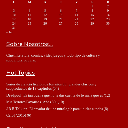
L
M
X
J
V
S
D
1
2
3
4
5
6
7
8
9
10
11
12
13
14
15
16
17
18
19
20
21
22
23
24
25
26
27
28
29
30
31
« Jul
Sobre Nosotros…
Cine, literatura, comics, videojuegos y todo tipo de cultura y
subcultura popular.
Hot Topics
Series de ciencia ficción de los años 80: grandes clásicos y
subproductos de 13 capítulos
(54)
Deadpool: Es tan buena que no te das cuenta de lo mala que es
(12)
Mis Terrores Favoritos -Años 80-
(10)
J.R.R.Tolkien: El creador de una mitología para unirlas a todas
(6)
Carol (2015)
(6)