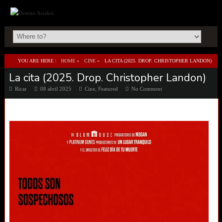
YOU ARE HERE :
HOME
»
CINE
»
LA CITA (2025. DROP. CHRISTOPHER LANDON)
La cita (2025. Drop. Christopher Landon)
Ricar
08 abril 2025
Cine
,
Featured
No Comment