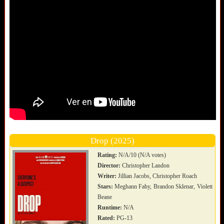
Drop (2025)
Rating:
N/A/10 (N/A votes)
Director:
Christopher Landon
Writer:
Jillian Jacobs, Christopher Roach
Stars:
Meghann Fahy, Brandon Sklenar, Violett
Beane
Runtime:
N/A
Rated:
PG-13