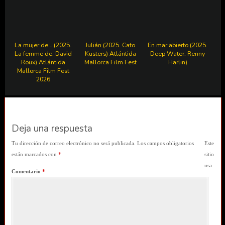
La mujer de… (2025.
Julián (2025. Cato
En mar abierto (2025.
La femme de. David
Kusters) Atlántida
Deep Water. Renny
Roux) Atlántida
Mallorca Film Fest
Harlin)
Mallorca Film Fest
2026
Deja una respuesta
Tu dirección de correo electrónico no será publicada.
Los campos obligatorios
Este
están marcados con
*
sitio
usa
Comentario
*