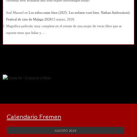
currently now available and with expert knowledges today!
José Manuel
en
Los niños estan bien (2025. Les enfants vont bien. Nathan Ambrosioni)
Festival de cine de Malaga 2026
15 marzo, 2026
Magnífica película; muy completa en el retrato de una mujer de verso libre que se
repente tiene que lidiar y…
Calendario Fremen
AGOSTO 2026