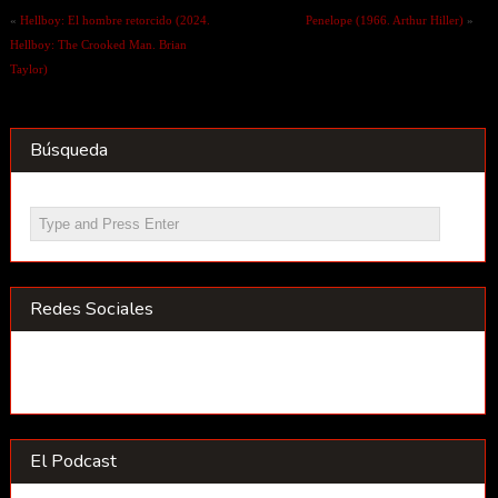
«
Hellboy: El hombre retorcido (2024.
Penelope (1966. Arthur Hiller)
»
Hellboy: The Crooked Man. Brian
Taylor)
Búsqueda
Redes Sociales
El Podcast