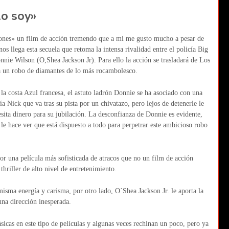
lo soy»
drones» un film de acción tremendo que a mi me gusto mucho a pesar de
 llega esta secuela que retoma la intensa rivalidad entre el policía Big
nnie Wilson (O,Shea Jackson Jr). Para ello la acción se trasladará de Los
 un robo de diamantes de lo más rocambolesco.
la costa Azul francesa, el astuto ladrón Donnie se ha asociado con una
a Nick que va tras su pista por un chivatazo, pero lejos de detenerle le
esita dinero para su jubilación. La desconfianza de Donnie es evidente,
 le hace ver que está dispuesto a todo para perpetrar este ambicioso robo
or una película más sofisticada de atracos que no un film de acción
hriller de alto nivel de entretenimiento.
isma energía y carisma, por otro lado, O´Shea Jackson Jr. le aporta la
una dirección inesperada.
sicas en este tipo de películas y algunas veces rechinan un poco, pero ya