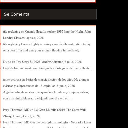
Se Comenta
tile reglazing
en
Cuando llega la noche (1985 Into the Night. John
Landis) Classics
1 agosto, 2026
tile reglazing Locate highly amazing ceramic tile restoration today
on a best offer and gets your money flowing immediately!
Diego
en
Toy Story 5 (2026. Andrew Stanton)
6 julio, 2026
Dejé de leer en cuanto escribió que la cuarta película fue brillante...
mike pedrosa
en
Series de ciencia ficción de los años 80: grandes
clásicos y subproductos de 13 capítulos
18 junio, 2026
Alguien sabe de una en que aparecían hombres y mujeres calvas,
con una túnica blanca...y viajando por el cielo en…
Ivey Thornton, MD
en
La Gran Muralla (2016 The Great Wall.
Zhang Yimou)
4 abril, 2026
Ivey Thornton, MD Get the best ophthalmologist - Nebraska Laser