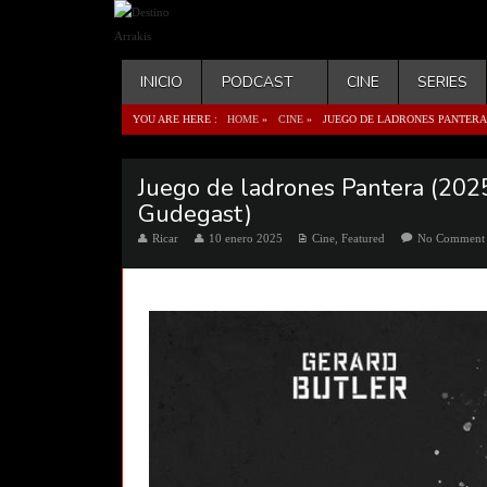
INICIO
PODCAST
CINE
SERIES
YOU ARE HERE :
HOME
»
CINE
»
JUEGO DE LADRONES PANTERA (
Juego de ladrones Pantera (2025.
Gudegast)
Ricar
10 enero 2025
Cine
,
Featured
No Comment