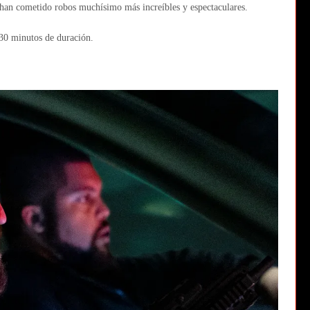
e han cometido robos muchísimo más increíbles y espectaculares.
30 minutos de duración.