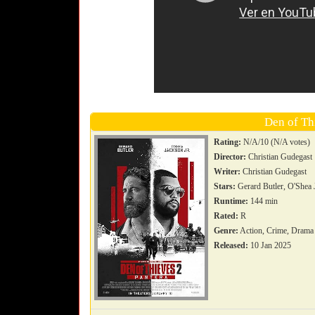
Den of Th
Rating:
N/A/10 (N/A votes)
Director:
Christian Gudegast
Writer:
Christian Gudegast
Stars:
Gerard Butler, O'Shea 
Runtime:
144 min
Rated:
R
Genre:
Action, Crime, Drama
Released:
10 Jan 2025