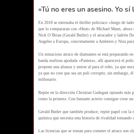
«Tú no eres un asesino. Yo sí 
En 2018 se estrenaba el thriller policiaco «Juego de la
que lo compararan con «Heat» de Michael Mann, ahora nos
Nick O´Brian (Gerald Butler) y el atracador y ladrón Do
Angeles a Europa, concretamente a Amberes y Niza para
Un minucioso atraco de diamantes se está preparando en 
banda mafiosa apodada «Pantera», allí aparecerá el policí
propone una alianza y unirse al para el robo, ya que nec
ya que no cree que sea un poli corrupto; sin embargo, él
millonario.
Repite en la dirección Christian Gudegast optando más p
como la primera. Con bastante acierto consigue crear un t
Gerald Butler que también produce, repite papel con la m
química que necesita esta historia de rivalidad tomando 
Las licencias que se toman para cometer el atraco son clá