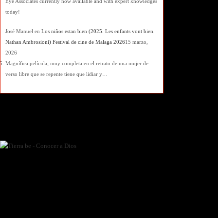
Eye Associates currently now available and with expert knowledges
today!
José Manuel
en
Los niños estan bien (2025. Les enfants vont bien.
Nathan Ambrosioni) Festival de cine de Malaga 2026
15 marzo,
2026
Magnífica película; muy completa en el retrato de una mujer de
verso libre que se repente tiene que lidiar y…