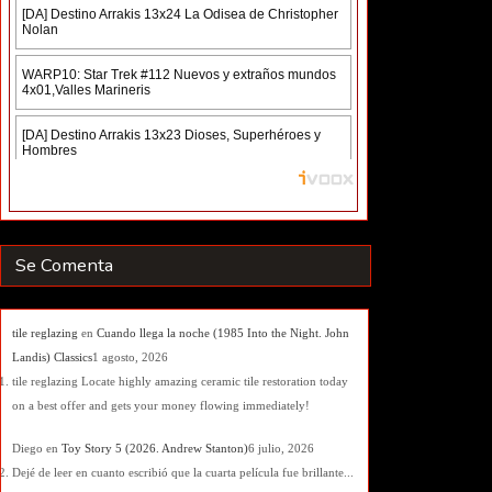
Se Comenta
tile reglazing
en
Cuando llega la noche (1985 Into the Night. John
Landis) Classics
1 agosto, 2026
tile reglazing Locate highly amazing ceramic tile restoration today
on a best offer and gets your money flowing immediately!
Diego
en
Toy Story 5 (2026. Andrew Stanton)
6 julio, 2026
Dejé de leer en cuanto escribió que la cuarta película fue brillante...