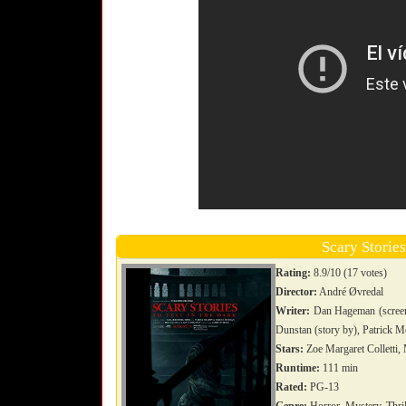
Scary Stories
Rating:
8.9/10 (17 votes)
Director:
André Øvredal
Writer:
Dan Hageman (screenp
Dunstan (story by), Patrick M
Stars:
Zoe Margaret Colletti,
Runtime:
111 min
Rated:
PG-13