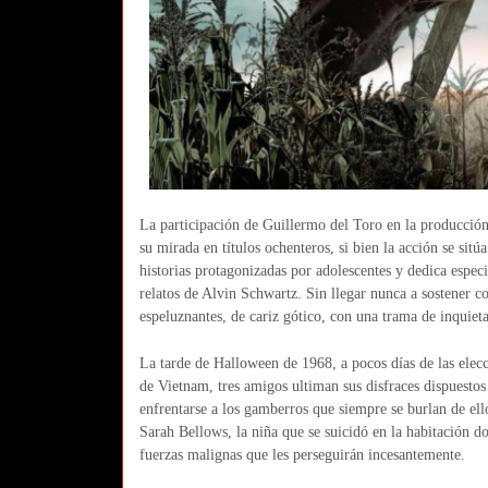
La participación de Guillermo del Toro en la producción 
su mirada en títulos ochenteros, si bien la acción se sit
historias protagonizadas por adolescentes y dedica especi
relatos de Alvin Schwartz. Sin llegar nunca a sostener c
espeluznantes, de cariz gótico, con una trama de inquiet
La tarde de Halloween de 1968, a pocos días de las elec
de Vietnam, tres amigos ultiman sus disfraces dispuestos
enfrentarse a los gamberros que siempre se burlan de ell
Sarah Bellows, la niña que se suicidó en la habitación d
fuerzas malignas que les perseguirán incesantemente.