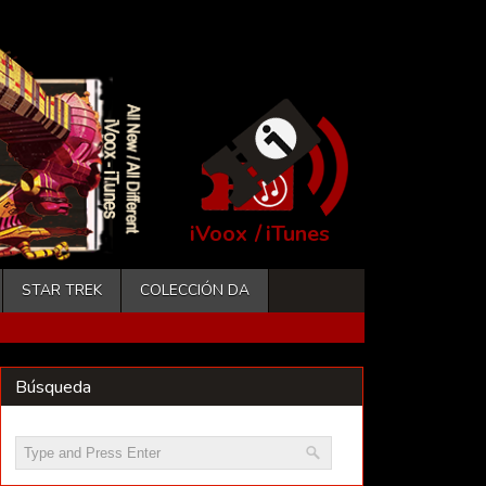
iVoox
/
iTunes
STAR TREK
COLECCIÓN DA
Búsqueda