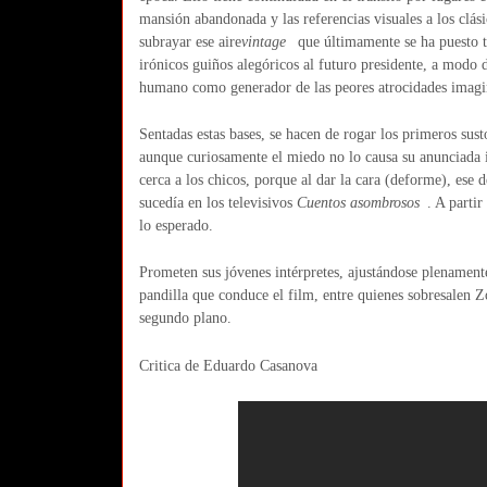
mansión abandonada y las referencias visuales a los clás
subrayar ese aire
vintage
que últimamente se ha puesto t
irónicos guiños alegóricos al futuro presidente, a modo
humano como generador de las peores atrocidades imagi
Sentadas estas bases, se hacen de rogar los primeros su
aunque curiosamente el miedo no lo causa su anunciada ir
cerca a los chicos, porque al dar la cara (deforme), ese d
sucedía en los televisivos
Cuentos asombrosos
. A parti
lo esperado.
Prometen sus jóvenes intérpretes, ajustándose plenamente
pandilla que conduce el film, entre quienes sobresalen Z
segundo plano.
Critica de Eduardo Casanova