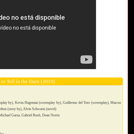
 to Tell in the Dark (2019)
lay by), Kevin Hageman (screenplay by), Guillermo del Toro (screenplay), Marcus
elton (story by), Alvin Schwartz (novel)
 Michael Garza, Gabriel Rush, Dean Norris