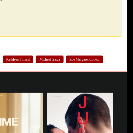
ler
Kathleen Pollard
Michael Garza
Zoe Margaret Colletti