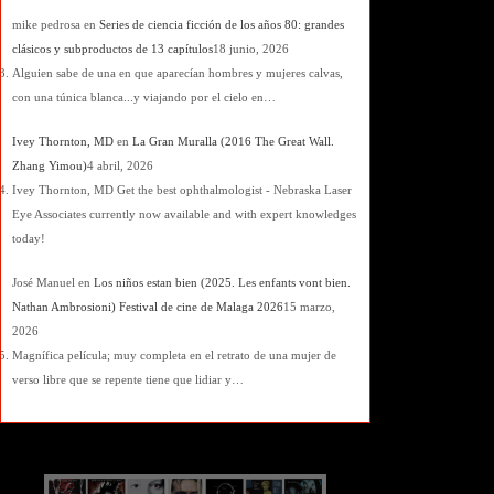
mike pedrosa
en
Series de ciencia ficción de los años 80: grandes
clásicos y subproductos de 13 capítulos
18 junio, 2026
Alguien sabe de una en que aparecían hombres y mujeres calvas,
con una túnica blanca...y viajando por el cielo en…
Ivey Thornton, MD
en
La Gran Muralla (2016 The Great Wall.
Zhang Yimou)
4 abril, 2026
Ivey Thornton, MD Get the best ophthalmologist - Nebraska Laser
Eye Associates currently now available and with expert knowledges
today!
José Manuel
en
Los niños estan bien (2025. Les enfants vont bien.
Nathan Ambrosioni) Festival de cine de Malaga 2026
15 marzo,
2026
Magnífica película; muy completa en el retrato de una mujer de
verso libre que se repente tiene que lidiar y…