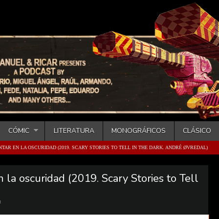
CÓMIC
LITERATURA
MONOGRÁFICOS
CLÁSICO
TAR EN LA OSCURIDAD (2019. SCARY STORIES TO TELL IN THE DARK. ANDRÉ ØVREDAL)
 la oscuridad (2019. Scary Stories to Tell
t