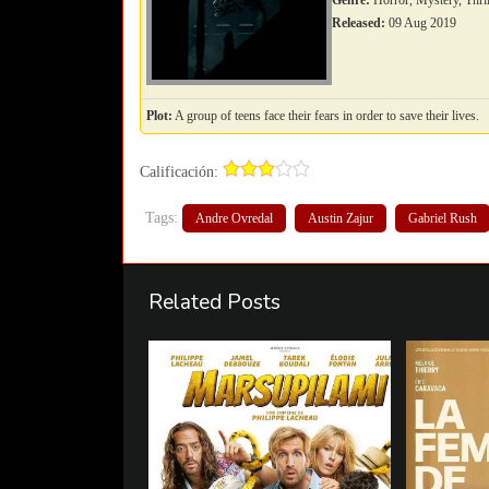
Genre:
Horror, Mystery, Thril
Released:
09 Aug 2019
Plot:
A group of teens face their fears in order to save their lives.
Calificación:
Tags:
Andre Ovredal
Austin Zajur
Gabriel Rush
Related Posts