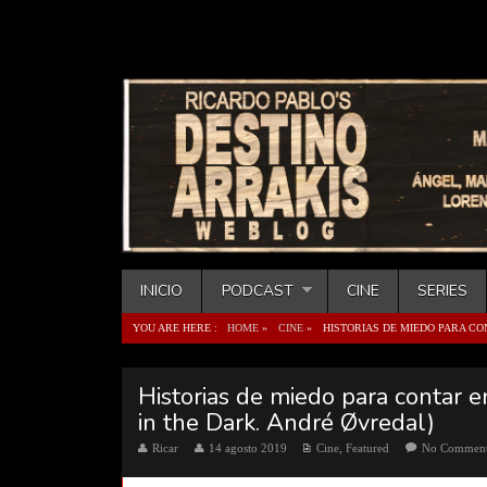
INICIO
PODCAST
CINE
SERIES
YOU ARE HERE :
HOME
»
CINE
»
HISTORIAS DE MIEDO PARA CON
Historias de miedo para contar en
in the Dark. André Øvredal)
Ricar
14 agosto 2019
Cine
,
Featured
No Commen