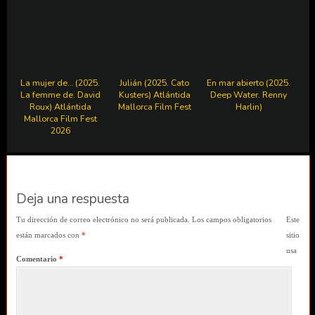
La mujer de… (2025.
Julián (2025. Cato
En mar abierto (2025.
La femme de. David
Kusters) Atlántida
Deep Water. Renny
Roux) Atlántida
Mallorca Film Fest
Harlin)
Mallorca Film Fest
2026
Deja una respuesta
Tu dirección de correo electrónico no será publicada.
Los campos obligatorios
Este
están marcados con
*
sitio
usa
Comentario
*