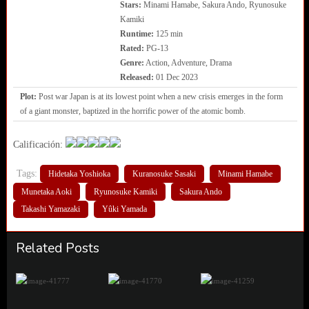
Stars:
Minami Hamabe, Sakura Ando, Ryunosuke
Kamiki
Runtime:
125 min
Rated:
PG-13
Genre:
Action, Adventure, Drama
Released:
01 Dec 2023
Plot:
Post war Japan is at its lowest point when a new crisis emerges in the form
of a giant monster, baptized in the horrific power of the atomic bomb.
Calificación:
Tags:
Hidetaka Yoshioka
Kuranosuke Sasaki
Minami Hamabe
Munetaka Aoki
Ryunosuke Kamiki
Sakura Ando
Takashi Yamazaki
Yûki Yamada
Related Posts