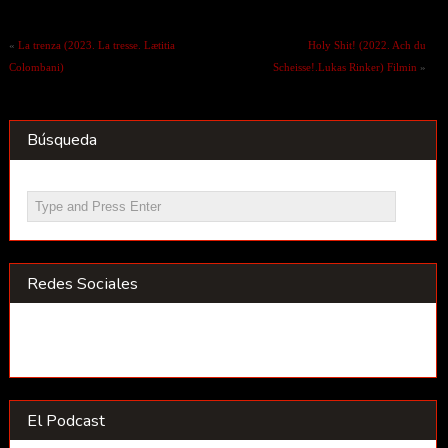
«
La trenza (2023. La tresse. Lætitia
Holy Shit! (2022. Ach du
Colombani)
Scheisse!.Lukas Rinker) Filmin
»
Búsqueda
Redes Sociales
El Podcast