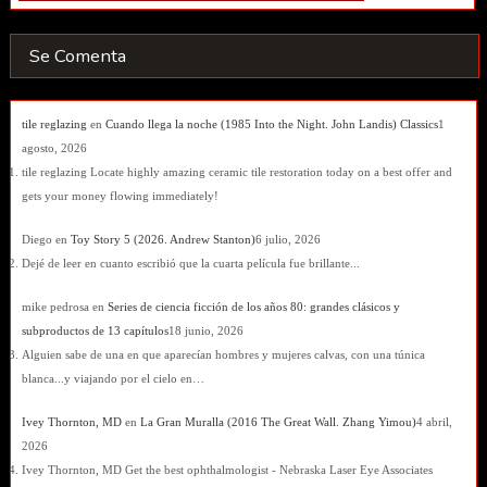
Se Comenta
tile reglazing
en
Cuando llega la noche (1985 Into the Night. John Landis) Classics
1
agosto, 2026
tile reglazing Locate highly amazing ceramic tile restoration today on a best offer and
gets your money flowing immediately!
Diego
en
Toy Story 5 (2026. Andrew Stanton)
6 julio, 2026
Dejé de leer en cuanto escribió que la cuarta película fue brillante...
mike pedrosa
en
Series de ciencia ficción de los años 80: grandes clásicos y
subproductos de 13 capítulos
18 junio, 2026
Alguien sabe de una en que aparecían hombres y mujeres calvas, con una túnica
blanca...y viajando por el cielo en…
Ivey Thornton, MD
en
La Gran Muralla (2016 The Great Wall. Zhang Yimou)
4 abril,
2026
Ivey Thornton, MD Get the best ophthalmologist - Nebraska Laser Eye Associates