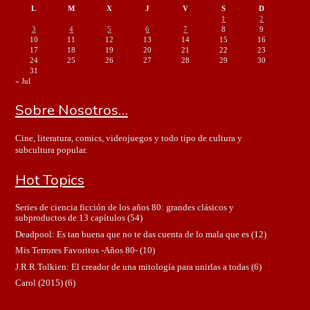
L
M
X
J
V
S
D
1
2
3
4
5
6
7
8
9
10
11
12
13
14
15
16
17
18
19
20
21
22
23
24
25
26
27
28
29
30
31
« Jul
Sobre Nosotros…
Cine, literatura, comics, videojuegos y todo tipo de cultura y
subcultura popular.
Hot Topics
Series de ciencia ficción de los años 80: grandes clásicos y
subproductos de 13 capítulos
(54)
Deadpool: Es tan buena que no te das cuenta de lo mala que es
(12)
Mis Terrores Favoritos -Años 80-
(10)
J.R.R.Tolkien: El creador de una mitología para unirlas a todas
(6)
Carol (2015)
(6)