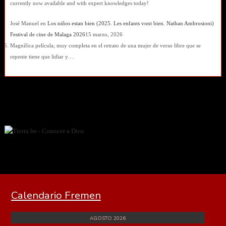
currently now available and with expert knowledges today!
José Manuel
en
Los niños estan bien (2025. Les enfants vont bien. Nathan Ambrosioni)
Festival de cine de Malaga 2026
15 marzo, 2026
Magnífica película; muy completa en el retrato de una mujer de verso libre que se
repente tiene que lidiar y…
Calendario Fremen
AGOSTO 2026