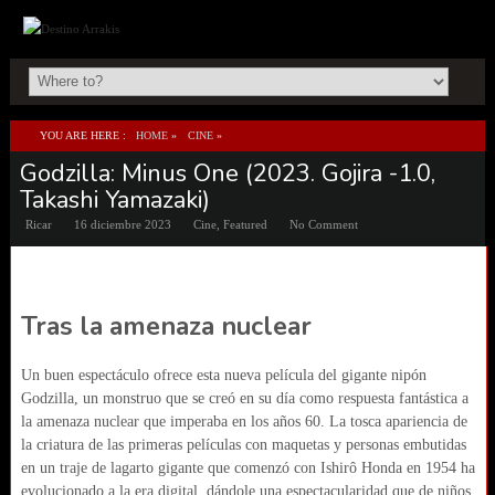
YOU ARE HERE :
HOME
»
CINE
»
Godzilla: Minus One (2023. Gojira -1.0,
GODZILLA: MINUS ONE (2023. GOJIRA -1.0, TAKASHI YAMAZAKI)
Takashi Yamazaki)
Ricar
16 diciembre 2023
Cine
,
Featured
No Comment
Tras la amenaza nuclear
Un buen espectáculo ofrece esta nueva película del gigante nipón
Godzilla, un monstruo que se creó en su día como respuesta fantástica a
la amenaza nuclear que imperaba en los años 60. La tosca apariencia de
la criatura de las primeras películas con maquetas y personas embutidas
en un traje de lagarto gigante que comenzó con Ishirô Honda en 1954 ha
evolucionado a la era digital, dándole una espectacularidad que de niños