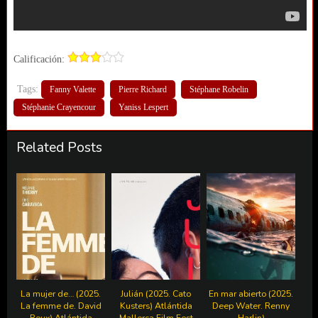
Calificación:
Tags:
Fanny Valette
Pierre Richard
Stéphane Robelin
Stéphanie Crayencour
Yaniss Lespert
Related Posts
La mujer de… (2025.
Julián (2025. Cato
En mar abierto (2025.
La femme de. David
Kusters) Atlántida
Deep Water. Renny
Roux) Atlántida
Mallorca Film Fest
Harlin)