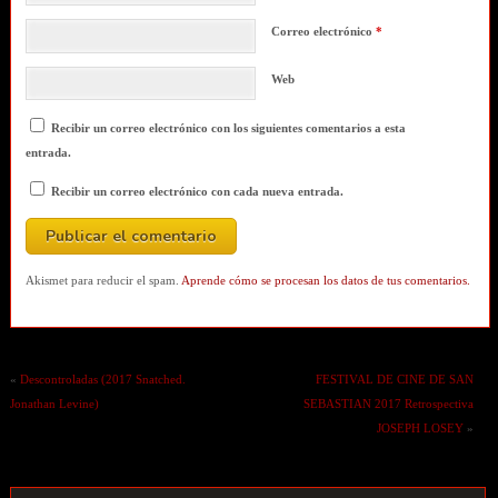
Correo electrónico
*
Web
Recibir un correo electrónico con los siguientes comentarios a esta
entrada.
Recibir un correo electrónico con cada nueva entrada.
Akismet para reducir el spam.
Aprende cómo se procesan los datos de tus comentarios.
«
Descontroladas (2017 Snatched.
FESTIVAL DE CINE DE SAN
Jonathan Levine)
SEBASTIAN 2017 Retrospectiva
JOSEPH LOSEY
»