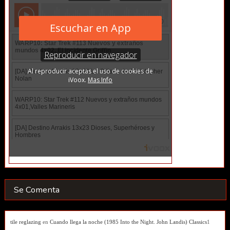
Se Comenta
tile reglazing
en
Cuando llega la noche (1985 Into the Night. John Landis) Classics
1