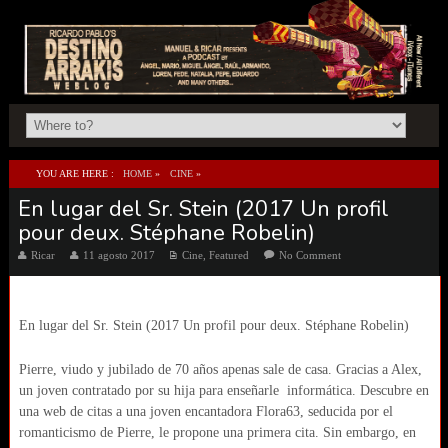
YOU ARE HERE :
HOME
»
CINE
»
En lugar del Sr. Stein (2017 Un profil
EN LUGAR DEL SR. STEIN (2017 UN PROFIL POUR DEUX. STÉPHANE ROBELIN)
pour deux. Stéphane Robelin)
Ricar
11 agosto 2017
Cine
,
Featured
No Comment
En lugar del Sr. Stein (2017 Un profil pour deux. Stéphane Robelin)
Pierre, viudo y jubilado de 70 años apenas sale de casa. Gracias a Alex,
un joven contratado por su hija para enseñarle informática. Descubre en
una web de citas a una joven encantadora Flora63, seducida por el
romanticismo de Pierre, le propone una primera cita. Sin embargo, en