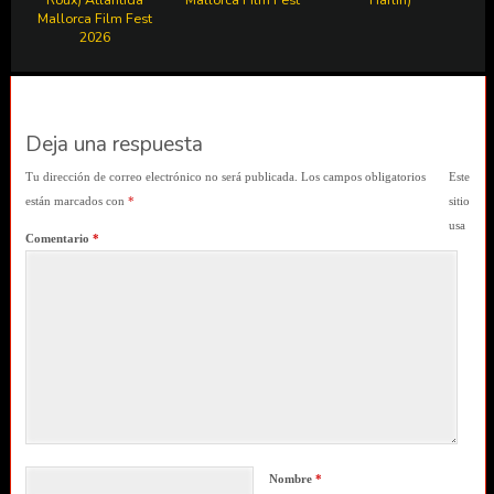
Mallorca Film Fest
2026
Deja una respuesta
Tu dirección de correo electrónico no será publicada.
Los campos obligatorios
Este
están marcados con
*
sitio
usa
Comentario
*
Nombre
*