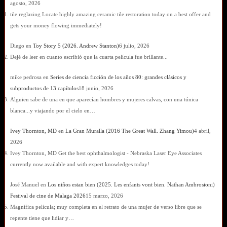
agosto, 2026
tile reglazing Locate highly amazing ceramic tile restoration today on a best offer and
gets your money flowing immediately!
Diego
en
Toy Story 5 (2026. Andrew Stanton)
6 julio, 2026
Dejé de leer en cuanto escribió que la cuarta película fue brillante...
mike pedrosa
en
Series de ciencia ficción de los años 80: grandes clásicos y
subproductos de 13 capítulos
18 junio, 2026
Alguien sabe de una en que aparecían hombres y mujeres calvas, con una túnica
blanca...y viajando por el cielo en…
Ivey Thornton, MD
en
La Gran Muralla (2016 The Great Wall. Zhang Yimou)
4 abril,
2026
Ivey Thornton, MD Get the best ophthalmologist - Nebraska Laser Eye Associates
currently now available and with expert knowledges today!
José Manuel
en
Los niños estan bien (2025. Les enfants vont bien. Nathan Ambrosioni)
Festival de cine de Malaga 2026
15 marzo, 2026
Magnífica película; muy completa en el retrato de una mujer de verso libre que se
repente tiene que lidiar y…