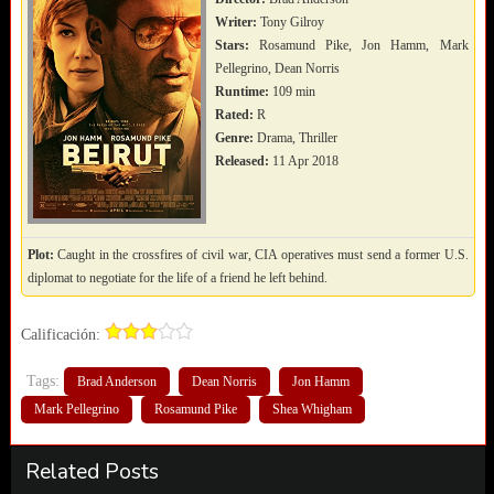
Writer:
Tony Gilroy
Stars:
Rosamund Pike, Jon Hamm, Mark
Pellegrino, Dean Norris
Runtime:
109 min
Rated:
R
Genre:
Drama, Thriller
Released:
11 Apr 2018
Plot:
Caught in the crossfires of civil war, CIA operatives must send a former U.S.
diplomat to negotiate for the life of a friend he left behind.
Calificación:
Tags:
Brad Anderson
Dean Norris
Jon Hamm
Mark Pellegrino
Rosamund Pike
Shea Whigham
Related Posts