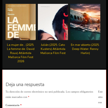
La mujer de… (2025.
Julián (2025. Cato
En mar abierto (2025.
La femme de. David
Kusters) Atlántida
Deep Water. Renny
Roux) Atlántida
Mallorca Film Fest
Harlin)
Mallorca Film Fest
2026
Deja una respuesta
Tu dirección de correo electrónico no será publicada.
Los campos obligatorios
Este
están marcados con
*
sitio
usa
Comentario
*