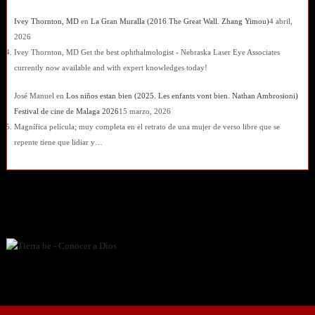
Ivey Thornton, MD
en
La Gran Muralla (2016 The Great Wall. Zhang Yimou)
4 abril,
2026
Ivey Thornton, MD Get the best ophthalmologist - Nebraska Laser Eye Associates
currently now available and with expert knowledges today!
José Manuel
en
Los niños estan bien (2025. Les enfants vont bien. Nathan Ambrosioni)
Festival de cine de Malaga 2026
15 marzo, 2026
Magnífica película; muy completa en el retrato de una mujer de verso libre que se
repente tiene que lidiar y…