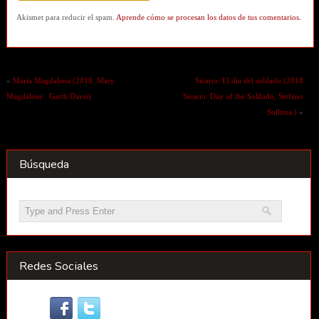
Akismet para reducir el spam.
Aprende cómo se procesan los datos de tus comentarios.
«
María Magdalena (2018. Mary
Sicario: El día del soldado (2018
Magdalene . Garth Davis)
Sicario: Day of the Soldado, Stefano
Sollima.)
»
Búsqueda
Redes Sociales