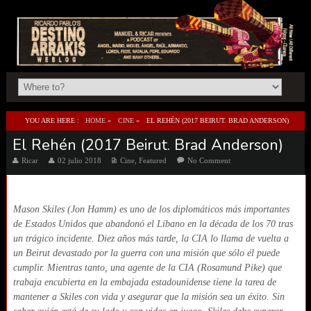
YOU ARE HERE :
HOME
»
CINE
»
EL REHÉN (2017 BEIRUT. BRAD ANDERSON)
El Rehén (2017 Beirut. Brad Anderson)
Ricar
02 julio 2018
Cine
,
Featured
No Comment
Mason Skiles (Jon Hamm) es uno de los diplomáticos más importantes
de Estados Unidos que abandonó el Líbano en la década de los 70 tras
un trágico incidente. Diez años más tarde, la CIA lo llama de vuelta a
un Beirut devastado por la guerra con una misión que sólo él puede
cumplir. Mientras tanto, una agente de la CIA (Rosamund Pike) que
trabaja encubierta en la embajada estadounidense tiene la tarea de
mantener a Skiles con vida y asegurar que la misión sea un éxito. Sin