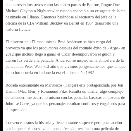
cine otros éxitos suyos como las cuatro partes de Bourne, Rogue One,
Michael Clayton o Nightcrawler cuando conoció a un ex agente de la cia
destinado en Líbano. Entonces basándose el secuestro del jefe de la
oficina de la CIA William Buckley en Beirut en 1984 desarrolló una
historia ficticia.
El director de «El maquinista» Brad Anderson se hizo cargo del
proyecto ya que los productores después del rotundo éxito de «Argo» en
2012 que incluso llegó a ganar el Oscar desempolvaron el guión y
dieron luz verde a la película. Anderson se inspiró en la atmósfera de la
película de Peter Weir «El año que vivimos peligrosamente» que aunque
la acción ocurría en Indonesia era el mismo año 1982.
Rodada enteramente en Marruecos (Tánger) está protagonizada por Jon
Hamm (Mad Men) y Rosamund Pike. Resulta un thriller algo complejo
de entender, me ocurre lo mismo con las películas basadas en novelas de
John Le Carré, ya que los personajes resultan confusos y engañosos para
el espectador.
Convence a ratos la historia y tiene bastante suspense pero poca acción
por lo que el ritmo se ve un poco afectado, resultado una película de