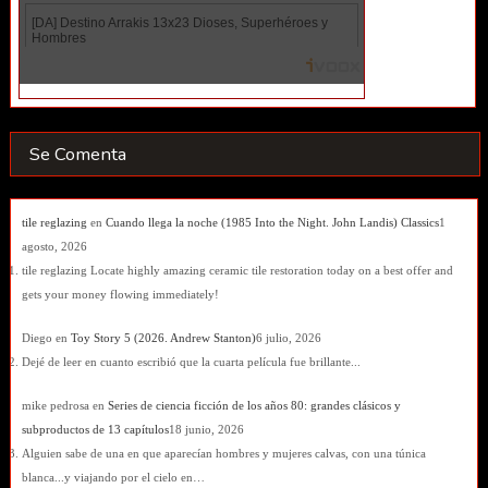
Se Comenta
tile reglazing
en
Cuando llega la noche (1985 Into the Night. John Landis) Classics
1
agosto, 2026
tile reglazing Locate highly amazing ceramic tile restoration today on a best offer and
gets your money flowing immediately!
Diego
en
Toy Story 5 (2026. Andrew Stanton)
6 julio, 2026
Dejé de leer en cuanto escribió que la cuarta película fue brillante...
mike pedrosa
en
Series de ciencia ficción de los años 80: grandes clásicos y
subproductos de 13 capítulos
18 junio, 2026
Alguien sabe de una en que aparecían hombres y mujeres calvas, con una túnica
blanca...y viajando por el cielo en…