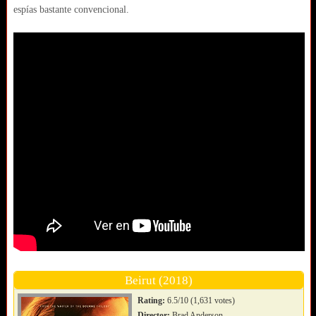
espías bastante convencional.
Beirut (2018)
Rating:
6.5/10 (1,631 votes)
Director:
Brad Anderson