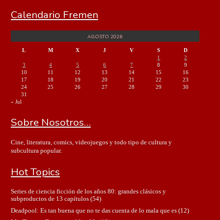
Calendario Fremen
AGOSTO 2026
L
M
X
J
V
S
D
1
2
3
4
5
6
7
8
9
10
11
12
13
14
15
16
17
18
19
20
21
22
23
24
25
26
27
28
29
30
31
« Jul
Sobre Nosotros…
Cine, literatura, comics, videojuegos y todo tipo de cultura y
subcultura popular.
Hot Topics
Series de ciencia ficción de los años 80: grandes clásicos y
subproductos de 13 capítulos
(54)
Deadpool: Es tan buena que no te das cuenta de lo mala que es
(12)