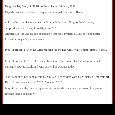
Diego
en
Toy Story 5 (2026. Andrew Stanton)
6 julio, 2026
Dejé de leer en cuanto escribió que la cuarta película fue brillante...
mike pedrosa
en
Series de ciencia ficción de los años 80: grandes clásicos y
subproductos de 13 capítulos
18 junio, 2026
Alguien sabe de una en que aparecían hombres y mujeres calvas, con una túnica
blanca...y viajando por el cielo en…
Ivey Thornton, MD
en
La Gran Muralla (2016 The Great Wall. Zhang Yimou)
4 abril,
2026
Ivey Thornton, MD Get the best ophthalmologist - Nebraska Laser Eye Associates
currently now available and with expert knowledges today!
José Manuel
en
Los niños estan bien (2025. Les enfants vont bien. Nathan Ambrosioni)
Festival de cine de Malaga 2026
15 marzo, 2026
Magnífica película; muy completa en el retrato de una mujer de verso libre que se
repente tiene que lidiar y…