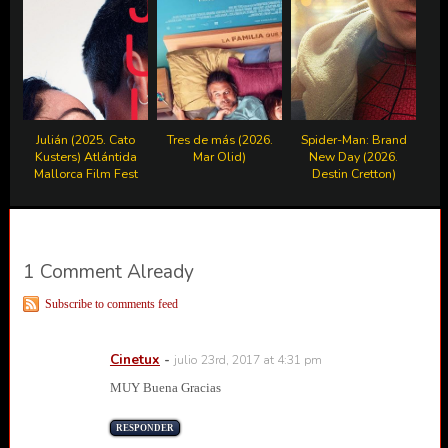
Julián (2025. Cato
Tres de más (2026.
Spider-Man: Brand
Kusters) Atlántida
Mar Olid)
New Day (2026.
Mallorca Film Fest
Destin Cretton)
1 Comment Already
Subscribe to comments feed
Cinetux
-
julio 23rd, 2017 at 4:31 pm
MUY Buena Gracias
RESPONDER