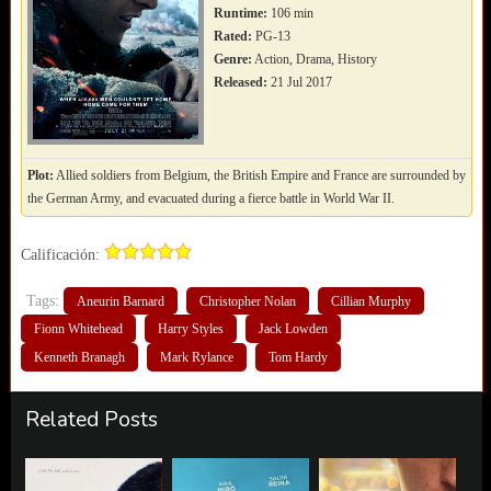
Runtime:
106 min
Rated:
PG-13
Genre:
Action, Drama, History
Released:
21 Jul 2017
Plot:
Allied soldiers from Belgium, the British Empire and France are surrounded by
the German Army, and evacuated during a fierce battle in World War II.
Calificación:
Tags:
Aneurin Barnard
Christopher Nolan
Cillian Murphy
Fionn Whitehead
Harry Styles
Jack Lowden
Kenneth Branagh
Mark Rylance
Tom Hardy
Related Posts