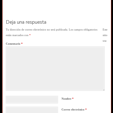
Deja una respuesta
Tu dirección de correo electrónico no será publicada.
Los campos obligatorios
Este
están marcados con
*
sitio
usa
Comentario
*
Nombre
*
Correo electrónico
*