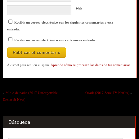
Web
Recibir un correo electrónico con los siguientes comentarios a esta
entrada.
Recibir un correo electrónico con cada nueva entrada.
Akismet para reducir el spam.
Aprende cómo se procesan los datos de tus comentarios.
«
Mio o de nadie (2017 Unforgettable.
Ozark (2017 Serie TV Netflix)
»
Denise di Novi)
Búsqueda