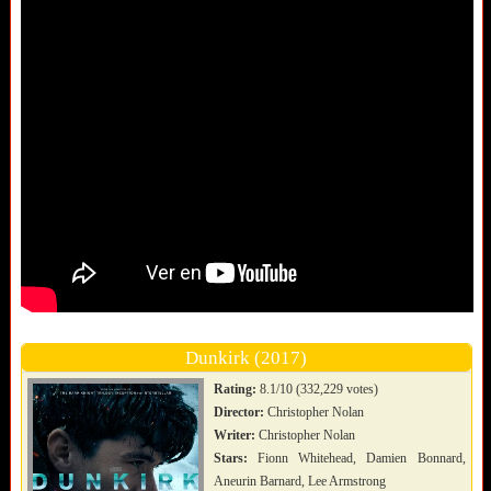
Dunkirk (2017)
Rating:
8.1/10 (332,229 votes)
Director:
Christopher Nolan
Writer:
Christopher Nolan
Stars:
Fionn Whitehead, Damien Bonnard,
Aneurin Barnard, Lee Armstrong