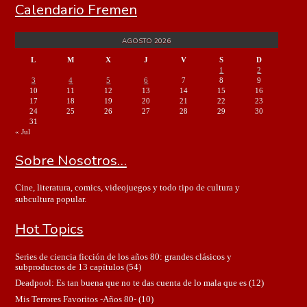
Calendario Fremen
AGOSTO 2026
L
M
X
J
V
S
D
1
2
3
4
5
6
7
8
9
10
11
12
13
14
15
16
17
18
19
20
21
22
23
24
25
26
27
28
29
30
31
« Jul
Sobre Nosotros…
Cine, literatura, comics, videojuegos y todo tipo de cultura y
subcultura popular.
Hot Topics
Series de ciencia ficción de los años 80: grandes clásicos y
subproductos de 13 capítulos
(54)
Deadpool: Es tan buena que no te das cuenta de lo mala que es
(12)
Mis Terrores Favoritos -Años 80-
(10)