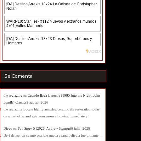
Se Comenta
tile reglazing
en
Cuando llega la noche (1985 Into the Night. John
Landis) Classics
1 agosto, 2026
tile reglazing Locate highly amazing ceramic tile restoration today
on a best offer and gets your money flowing immediately!
Diego
en
Toy Story 5 (2026. Andrew Stanton)
6 julio, 2026
Dejé de leer en cuanto escribió que la cuarta película fue brillante...