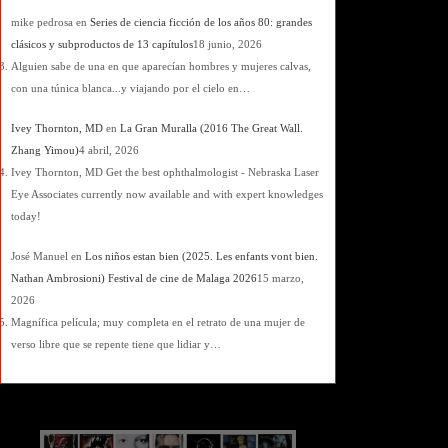
mike pedrosa
en
Series de ciencia ficción de los años 80: grandes
clásicos y subproductos de 13 capítulos
18 junio, 2026
Alguien sabe de una en que aparecían hombres y mujeres calvas,
con una túnica blanca...y viajando por el cielo en…
Ivey Thornton, MD
en
La Gran Muralla (2016 The Great Wall.
Zhang Yimou)
4 abril, 2026
Ivey Thornton, MD Get the best ophthalmologist - Nebraska Laser
Eye Associates currently now available and with expert knowledges
today!
José Manuel
en
Los niños estan bien (2025. Les enfants vont bien.
Nathan Ambrosioni) Festival de cine de Malaga 2026
15 marzo,
2026
Magnífica película; muy completa en el retrato de una mujer de
verso libre que se repente tiene que lidiar y…