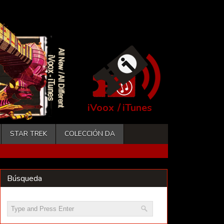
iVoox
/
iTunes
STAR TREK
COLECCIÓN DA
Búsqueda