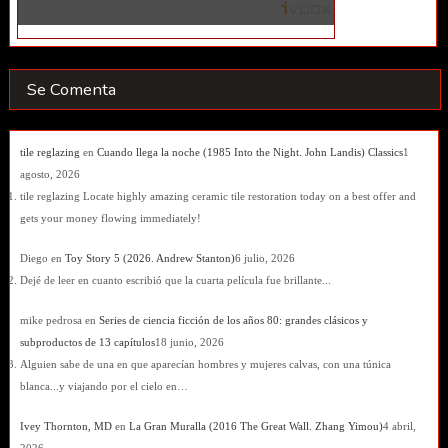
Se Comenta
tile reglazing
en
Cuando llega la noche (1985 Into the Night. John Landis) Classics
1
agosto, 2026
tile reglazing Locate highly amazing ceramic tile restoration today on a best offer and
gets your money flowing immediately!
Diego
en
Toy Story 5 (2026. Andrew Stanton)
6 julio, 2026
Dejé de leer en cuanto escribió que la cuarta película fue brillante...
mike pedrosa
en
Series de ciencia ficción de los años 80: grandes clásicos y
subproductos de 13 capítulos
18 junio, 2026
Alguien sabe de una en que aparecían hombres y mujeres calvas, con una túnica
blanca...y viajando por el cielo en…
Ivey Thornton, MD
en
La Gran Muralla (2016 The Great Wall. Zhang Yimou)
4 abril,