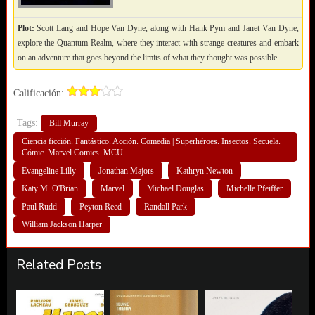
Plot:
Scott Lang and Hope Van Dyne, along with Hank Pym and Janet Van Dyne,
explore the Quantum Realm, where they interact with strange creatures and embark
on an adventure that goes beyond the limits of what they thought was possible.
Calificación:
Tags:
Bill Murray
Ciencia ficción. Fantástico. Acción. Comedia | Superhéroes. Insectos. Secuela.
Cómic. Marvel Comics. MCU
Evangeline Lilly
Jonathan Majors
Kathryn Newton
Katy M. O'Brian
Marvel
Michael Douglas
Michelle Pfeiffer
Paul Rudd
Peyton Reed
Randall Park
William Jackson Harper
Related Posts