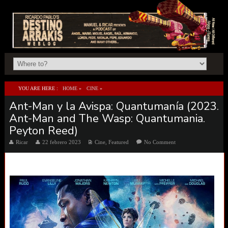
YOU ARE HERE :
HOME
»
CINE
»
Ant-Man y la Avispa: Quantumanía (2023.
ANT-MAN Y LA AVISPA: QUANTUMANÍA (2023. ANT-MAN AND THE WASP:
Ant-Man and The Wasp: Quantumania.
QUANTUMANIA. PEYTON REED)
Peyton Reed)
Ricar
22 febrero 2023
Cine
,
Featured
No Comment