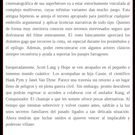
cinematográfica de sus superhéroes va a estar estrechamente vinculada al
complejo multiverso, cuyas infinitas variantes dan mucho juego. Esta
antigua hipótesis se antoja el terreno apropiado para justificar cualquier
embrollo argumental y aplicar licencias narrativas de todo tipo. Quienes
de forma muy meritoria conocen esos terrenos enrevesados seguro que
disfrutaran del filme enteramente. El resto básicamente apreciará los
distintos gags que recorren la cinta, en especial durante los preámbulos y
el epílogo. Además, poder reencontrarse con algunos actores clásicos
siempre reconforta y ayuda a soportar los pasajes farragosos.
Inesperadamente, Scott Lang y Hope se ven atrapados en el pequeño e
inmenso mundo cuántico. Los acompañan su hija Cassie, el científico
Hank Pym y Janet Van Dyne. Parece una travesía sin retorno a un lugar
lleno de peligros y en plena guerra civil. Sin embargo, pronto descubren
que podrán regresar si acceden a colaborar con el asolador Kang, el
Conquistador. El chantaje a que les somete ofrece pocas alternativas. Al
tiempo que intentan sobrevivir y volver cuanto antes, saldrán a la luz
unos secretos familiares del pasado ligados a tan delicada situación.
Ahora tendrán que luchar unidos si quieren vencer al implacable y
poderoso villano.