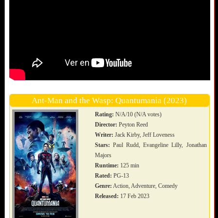
Ant-Man and the Wasp: Quantumania (2023)
Rating:
N/A/10 (N/A votes)
Director:
Peyton Reed
Writer:
Jack Kirby, Jeff Loveness
Stars:
Paul Rudd, Evangeline Lilly, Jonathan
Majors
Runtime:
125 min
Rated:
PG-13
Genre:
Action, Adventure, Comedy
Released:
17 Feb 2023