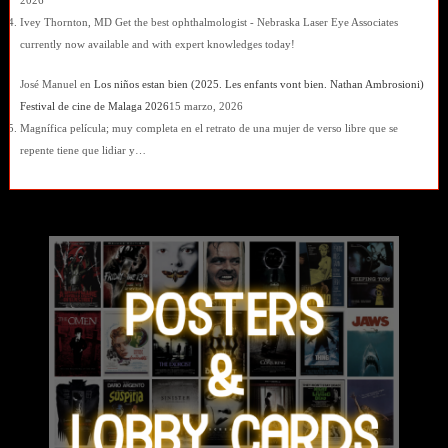
2026
Ivey Thornton, MD Get the best ophthalmologist - Nebraska Laser Eye Associates
currently now available and with expert knowledges today!
José Manuel
en
Los niños estan bien (2025. Les enfants vont bien. Nathan Ambrosioni)
Festival de cine de Malaga 2026
15 marzo, 2026
Magnífica película; muy completa en el retrato de una mujer de verso libre que se
repente tiene que lidiar y…