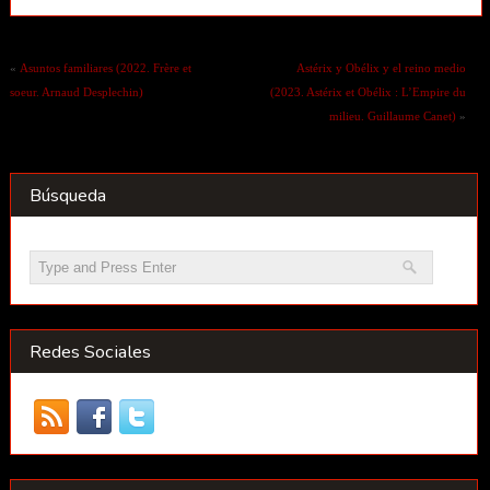
«
Asuntos familiares (2022. Frère et
Astérix y Obélix y el reino medio
soeur. Arnaud Desplechin)
(2023. Astérix et Obélix : L’Empire du
milieu. Guillaume Canet)
»
Búsqueda
Redes Sociales