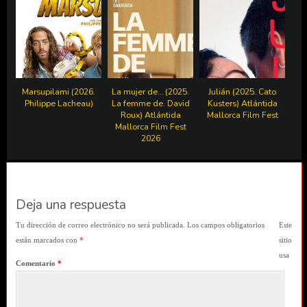
Marsupilami (2026.
La mujer de… (2025.
Julián (2025. Cato
Philippe Lacheau)
La femme de. David
Kusters) Atlántida
Roux) Atlántida
Mallorca Film Fest
Mallorca Film Fest
2026
Deja una respuesta
Tu dirección de correo electrónico no será publicada.
Los campos obligatorios
Este
están marcados con
*
sitio
usa
Comentario
*