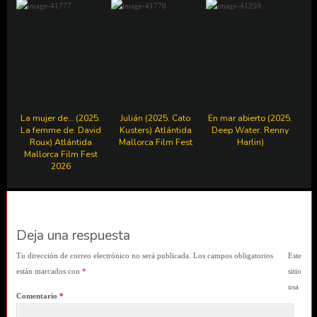
La mujer de… (2025.
Julián (2025. Cato
En mar abierto (2025.
La femme de. David
Kusters) Atlántida
Deep Water. Renny
Roux) Atlántida
Mallorca Film Fest
Harlin)
Mallorca Film Fest
2026
Deja una respuesta
Tu dirección de correo electrónico no será publicada.
Los campos obligatorios
Este
están marcados con
*
sitio
usa
Comentario
*