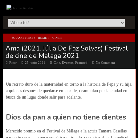
YOU ARE HERE :
HOME
»
CINE
»
Ama (2021. Júlia De Paz Solvas) Festival
AMA (2021. JÚLIA DE PAZ SOLVAS) FESTIVAL DE CINE DE MALAGA 2021
de cine de Malaga 2021
Ricar
25 junio 2021
Cine
,
Eventos
,
Featured
No Comment
Un retrato duro de la maternidad en torno a la historia de Pepa y su hija,
a quienes después de quedarse en la calle, deambulan por la ciudad en
busca de un lugar donde salir para adelante.
Dios da pan a quien no tiene dientes
Merecido premio en el Festival de Málaga a la actriz Tamara Casellas
para este personaje poco empático y tirando a desagradable. La película