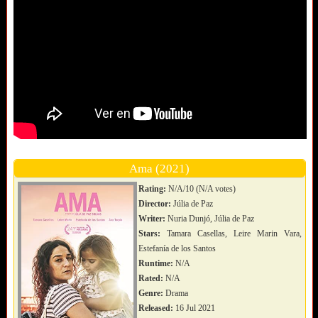
Ama (2021)
Rating:
N/A/10 (N/A votes)
Director:
Júlia de Paz
Writer:
Nuria Dunjó, Júlia de Paz
Stars:
Tamara Casellas, Leire Marin Vara,
Estefanía de los Santos
Runtime:
N/A
Rated:
N/A
Genre:
Drama
Released:
16 Jul 2021