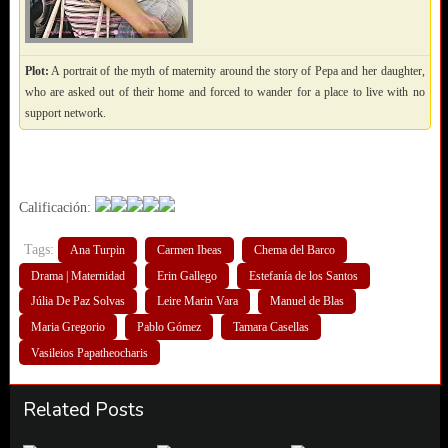
Plot:
A portrait of the myth of maternity around the story of Pepa and her daughter,
who are asked out of their home and forced to wander for a place to live with no
support network.
Calificación:
Tags:
Ana Turpin
Carmen Ibeas
Chema del Barco
Drama | Maternidad
Erin Gallego
Estefanía de los Santos
Júlia De Paz Solvas
Leire Marin Vara
Manuel de Blas
Maria Gregorio
Pablo Gómez
Tamara Casellas
Vasileios Papatheocharis
Related Posts