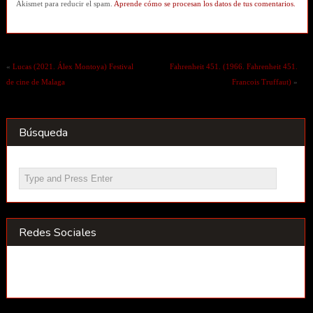
Akismet para reducir el spam.
Aprende cómo se procesan los datos de tus comentarios.
«
Lucas (2021. Álex Montoya) Festival
Fahrenheit 451. (1966. Fahrenheit 451.
de cine de Malaga
Francois Truffaut)
»
Búsqueda
Redes Sociales