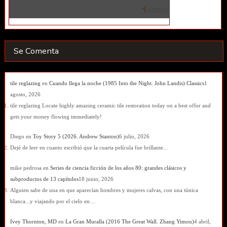
Se Comenta
tile reglazing
en
Cuando llega la noche (1985 Into the Night. John Landis) Classics
1
agosto, 2026
tile reglazing Locate highly amazing ceramic tile restoration today on a best offer and
gets your money flowing immediately!
Diego
en
Toy Story 5 (2026. Andrew Stanton)
6 julio, 2026
Dejé de leer en cuanto escribió que la cuarta película fue brillante...
mike pedrosa
en
Series de ciencia ficción de los años 80: grandes clásicos y
subproductos de 13 capítulos
18 junio, 2026
Alguien sabe de una en que aparecían hombres y mujeres calvas, con una túnica
blanca...y viajando por el cielo en…
Ivey Thornton, MD
en
La Gran Muralla (2016 The Great Wall. Zhang Yimou)
4 abril,