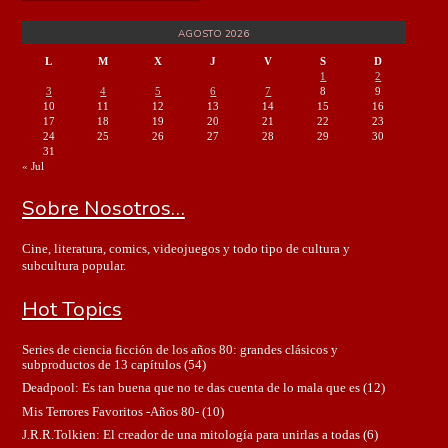
AGOSTO 2026
L
M
X
J
V
S
D
1
2
3
4
5
6
7
8
9
10
11
12
13
14
15
16
17
18
19
20
21
22
23
24
25
26
27
28
29
30
31
« Jul
Sobre Nosotros…
Cine, literatura, comics, videojuegos y todo tipo de cultura y
subcultura popular.
Hot Topics
Series de ciencia ficción de los años 80: grandes clásicos y
subproductos de 13 capítulos
(54)
Deadpool: Es tan buena que no te das cuenta de lo mala que es
(12)
Mis Terrores Favoritos -Años 80-
(10)
J.R.R.Tolkien: El creador de una mitología para unirlas a todas
(6)