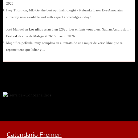
2026
Ivey Thornton, MD Get the best ophthalmologist - Nebraska Laser Eye Associates
currently now available and with expert knowledges today!
José Manuel
en
Los niños estan bien (2025. Les enfants vont bien. Nathan Ambrosioni)
Festival de cine de Malaga 2026
15 marzo, 2026
Magnífica película; muy completa en el retrato de una mujer de verso libre que se
repente tiene que lidiar y…
Calendario Fremen