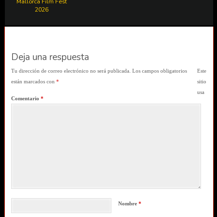
Mallorca Film Fest
2026
Deja una respuesta
Tu dirección de correo electrónico no será publicada.
Los campos obligatorios
Este
están marcados con
*
sitio
usa
Comentario
*
Nombre
*