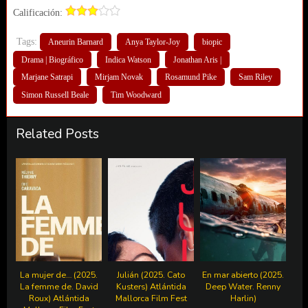
Calificación:
Tags:
Aneurin Barnard
Anya Taylor-Joy
biopic
Drama | Biográfico
Indica Watson
Jonathan Aris |
Marjane Satrapi
Mirjam Novak
Rosamund Pike
Sam Riley
Simon Russell Beale
Tim Woodward
Related Posts
La mujer de… (2025.
Julián (2025. Cato
En mar abierto (2025.
La femme de. David
Kusters) Atlántida
Deep Water. Renny
Roux) Atlántida
Mallorca Film Fest
Harlin)