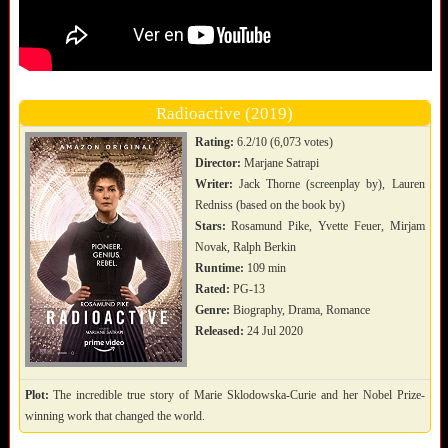
Radioactive (2019)
Rating:
6.2/10 (6,073 votes)
Director:
Marjane Satrapi
Writer:
Jack Thorne (screenplay by), Lauren
Redniss (based on the book by)
Stars:
Rosamund Pike, Yvette Feuer, Mirjam
Novak, Ralph Berkin
Runtime:
109 min
Rated:
PG-13
Genre:
Biography, Drama, Romance
Released:
24 Jul 2020
Plot:
The incredible true story of Marie Sklodowska-Curie and her Nobel Prize-
winning work that changed the world.