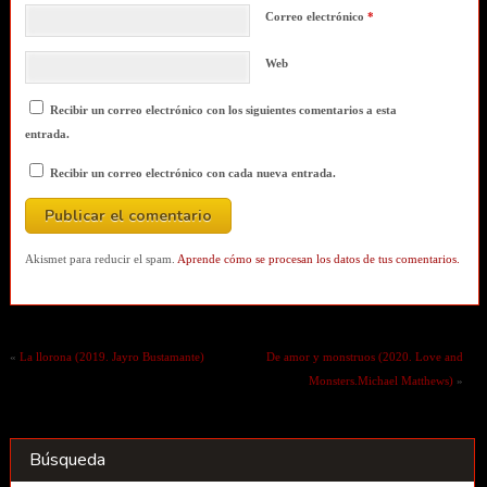
Correo electrónico
*
Web
Recibir un correo electrónico con los siguientes comentarios a esta
entrada.
Recibir un correo electrónico con cada nueva entrada.
Akismet para reducir el spam.
Aprende cómo se procesan los datos de tus comentarios.
«
La llorona (2019. Jayro Bustamante)
De amor y monstruos (2020. Love and
Monsters.Michael Matthews)
»
Búsqueda