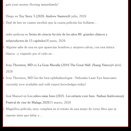
gets your money flowing immediately!
Diego
en
Toy Story 5 (2026. Andrew Stanton)
6 julio, 2026
Dejé de leer en cuanto escribió que la cuarta película fue brillante...
mike pedrosa
en
Series de ciencia ficción de los años 80: grandes clásicos y
subproductos de 13 capítulos
18 junio, 2026
Alguien sabe de una en que aparecían hombres y mujeres calvas, con una túnica
blanca...y viajando por el cielo en…
Ivey Thornton, MD
en
La Gran Muralla (2016 The Great Wall. Zhang Yimou)
4 abril,
2026
Ivey Thornton, MD Get the best ophthalmologist - Nebraska Laser Eye Associates
currently now available and with expert knowledges today!
José Manuel
en
Los niños estan bien (2025. Les enfants vont bien. Nathan Ambrosioni)
Festival de cine de Malaga 2026
15 marzo, 2026
Magnífica película; muy completa en el retrato de una mujer de verso libre que se
repente tiene que lidiar y…