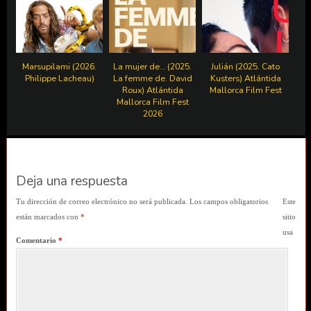
Marsupilami (2026.
La mujer de… (2025.
Julián (2025. Cato
Philippe Lacheau)
La femme de. David
Kusters) Atlántida
Roux) Atlántida
Mallorca Film Fest
Mallorca Film Fest
2026
Deja una respuesta
Tu dirección de correo electrónico no será publicada.
Los campos obligatorios
Este
están marcados con
*
sitio
usa
Comentario
*