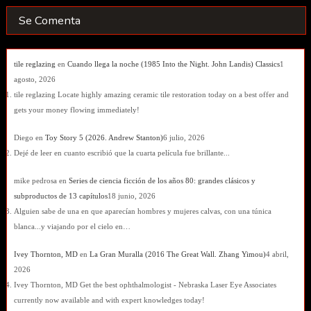
Se Comenta
tile reglazing
en
Cuando llega la noche (1985 Into the Night. John Landis) Classics
1
agosto, 2026
tile reglazing Locate highly amazing ceramic tile restoration today on a best offer and
gets your money flowing immediately!
Diego
en
Toy Story 5 (2026. Andrew Stanton)
6 julio, 2026
Dejé de leer en cuanto escribió que la cuarta película fue brillante...
mike pedrosa
en
Series de ciencia ficción de los años 80: grandes clásicos y
subproductos de 13 capítulos
18 junio, 2026
Alguien sabe de una en que aparecían hombres y mujeres calvas, con una túnica
blanca...y viajando por el cielo en…
Ivey Thornton, MD
en
La Gran Muralla (2016 The Great Wall. Zhang Yimou)
4 abril,
2026
Ivey Thornton, MD Get the best ophthalmologist - Nebraska Laser Eye Associates
currently now available and with expert knowledges today!