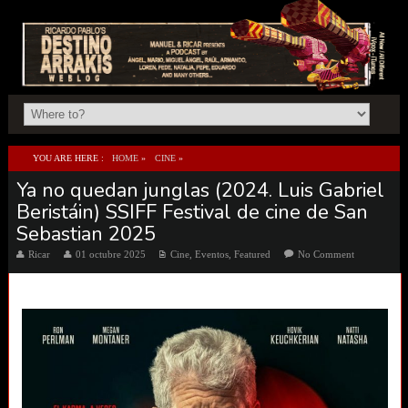
YOU ARE HERE :
HOME
»
CINE
»
Ya no quedan junglas (2024. Luis Gabriel
YA NO QUEDAN JUNGLAS (2024. LUIS GABRIEL BERISTÁIN) SSIFF FESTIVAL DE CINE
Beristáin) SSIFF Festival de cine de San
DE SAN SEBASTIAN 2025
Sebastian 2025
Ricar
01 octubre 2025
Cine
,
Eventos
,
Featured
No Comment