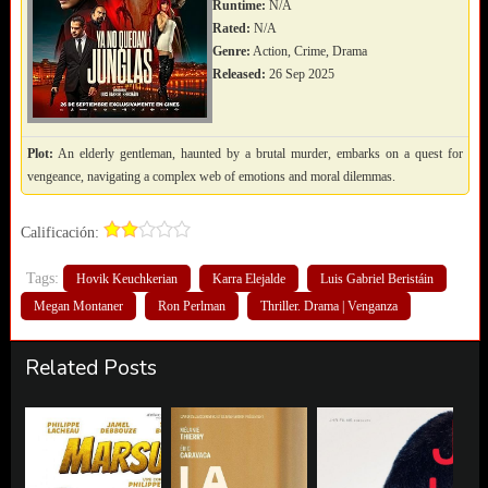
Runtime:
N/A
Rated:
N/A
Genre:
Action, Crime, Drama
Released:
26 Sep 2025
Plot:
An elderly gentleman, haunted by a brutal murder, embarks on a quest for
vengeance, navigating a complex web of emotions and moral dilemmas.
Calificación:
Tags:
Hovik Keuchkerian
Karra Elejalde
Luis Gabriel Beristáin
Megan Montaner
Ron Perlman
Thriller. Drama | Venganza
Related Posts