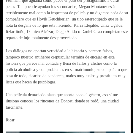
Perlman, que aguanta como puede el peso del protagonismo a duras
penas. Tampoco le ayudan los secundarios, Megan Montaner está
terriblemente mal como la inspectora de policía y no digamos nada de su
compañero que es Hovik Keuchkerian, un tipo estereotipado que se le
nota la desgana de lo que está haciendo. Karra Elejalde, Unax Ugalde,
Itziar ituño, Damien Alcázar, Diego Anido o Daniel Grao completan este
reparto de lujo totalmente desaprovechado.
Los diálogos no aportan veracidad a la historia y parecen falsos,
tampoco nuestro antihéroe crepuscular termina de encajar en esta
historia que parece mal contada y llena de fallos y clichés como la
policía alcohólica y con problemas en su matrimonio, su compañero que
pasa de todo, sicarios de pandereta, malos muy malos y prostitutas muy
listas que hacen de psicólogas.
Una película demasiado plana que aporta poco al género, eso sí me
ilusiono conocer los rincones de Donosti donde se rodó, una ciudad
fascinante.
Ricar