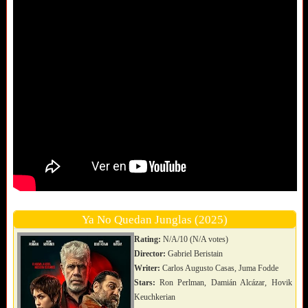
Ya No Quedan Junglas (2025)
Rating:
N/A/10 (N/A votes)
Director:
Gabriel Beristain
Writer:
Carlos Augusto Casas, Juma Fodde
Stars:
Ron Perlman, Damián Alcázar, Hovik
Keuchkerian