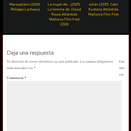
Marsupilami (2026.
La mujer de… (2025.
Julián (2025. Cato
Philippe Lacheau)
La femme de. David
Kusters) Atlántida
Roux) Atlántida
Mallorca Film Fest
Mallorca Film Fest
2026
Deja una respuesta
Tu dirección de correo electrónico no será publicada.
Los campos obligatorios
Este
están marcados con
*
sitio
usa
Comentario
*