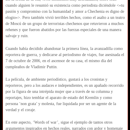
cuando alguien le resumió su existencia como periodista diciéndole <«tu
pasión y compromiso con la humanidad y amor a Chechenia es digno de
elogio»>. Pero también vivió terribles hechos, como el asalto a un teatro
de Moscú de un grupo de terroristas chechenos que retuvieron a muchos
rehenes y que fueron abatidos por las fuerzas especiales de una manera
salvaje y ruin.
Cuando había decidido abandonar la primera línea, la avanzadilla como
reportera de guerra, y dedicarse al periodismo de viajes, fue asesinada el
7 de octubre de 2006, en el ascensor de su casa, el mismo día del
cumpleaños de Vladimir Puttin.
La película, de ambiente periodístico, gustará a los cronistas y
reporteros, pero a los audaces e independientes, es un apañado recorrido
por la figura de una intrépida mujer que a través de su columna y
reportajes, hizo temblar el aparato de estado del Kremlin y como
persona ‘non grata’ y molesta, fue liquidada por ser un agente de la
verdad y el coraje.
En este aspecto, ‘Words of war’, sigue el ejemplo de tantos otros
argumentos inspirados en hechos reales, narrados con ardor y homenaje