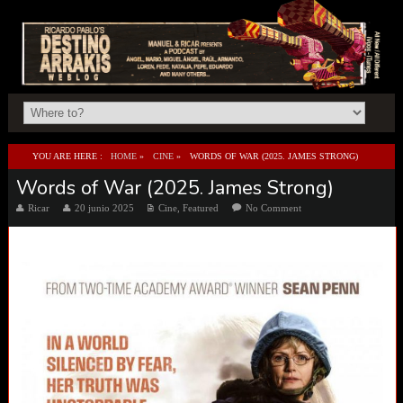
YOU ARE HERE :
HOME
»
CINE
»
WORDS OF WAR (2025. JAMES STRONG)
Words of War (2025. James Strong)
Ricar
20 junio 2025
Cine
,
Featured
No Comment