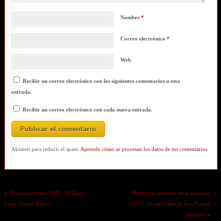
Nombre
*
Correo electrónico
*
Web
Recibir un correo electrónico con los siguientes comentarios a esta
entrada.
Recibir un correo electrónico con cada nueva entrada.
Akismet para reducir el spam.
Aprende cómo se procesan los datos de tus comentarios.
«
28 años despues (2025. 28 Years
Misterioso asesinato en la montaña
Later. Danny Boyle)
(2025. Un ours dans le Jura.Franck
Dubosc)
»