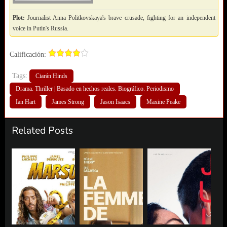
Plot:
Journalist Anna Politkovskaya's brave crusade, fighting for an independent
voice in Putin's Russia.
Calificación:
Tags:
Ciarán Hinds
Drama. Thriller | Basado en hechos reales. Biográfico. Periodismo
Ian Hart
James Strong
Jason Isaacs
Maxine Peake
Related Posts