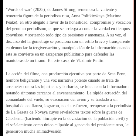
‘Words of war’ (2025), de James Strong, rememora la valiente y
temeraria figura de la periodista rusa, Anna Politkivskaya (Maxime
Peake), en otro alegato a favor de la honestidad, compromiso y vocación
del genuino periodismo, el que se arriesga a contar la verdad en tiempos
convulsos, y sorteando todo tipo de presiones y amenazas. A su vez, el
discurso del largometraje se posiciona con un estilo bravo y transparente
en denunciar la tergiversación y manipulación de la información cuando
esta se convierte en un escaparate publicitario para defender las
maniobras de un tirano. En este caso, de Vladimir Puttin.
La acción del filme, con producción ejecutiva por parte de Sean Penn,
hombre beligerante y una voz narrativa potente cuando se trata de
arremeter contra las injusticias y barbaries, se inicia con la informadora
notando síntomas cercanos al envenenamiento. La rápida actuación del
comandante del vuelo, su evacuación del avión y su traslado a un
hospital de confianza, lograron, no sin esfuerzo, recuperar a la periodista
de La Gazeta de Novaya cuyos reveladores textos sobre la guerra de
Chechenia (haciendo hincapié en la devastación de la población civil) y
el señalamiento como único culpable al genocida del presidente ruso, le
generaron mucha animadversión.