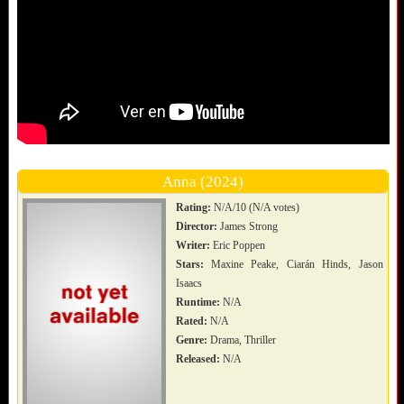
Anna (2024)
Rating:
N/A/10 (N/A votes)
Director:
James Strong
Writer:
Eric Poppen
Stars:
Maxine Peake, Ciarán Hinds, Jason
Isaacs
Runtime:
N/A
Rated:
N/A
Genre:
Drama, Thriller
Released:
N/A