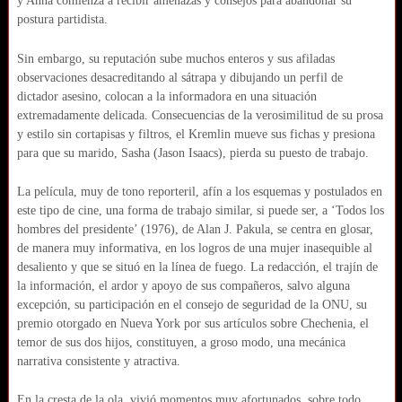
y Anna comienza a recibir amenazas y consejos para abandonar su
postura partidista.
Sin embargo, su reputación sube muchos enteros y sus afiladas
observaciones desacreditando al sátrapa y dibujando un perfil de
dictador asesino, colocan a la informadora en una situación
extremadamente delicada. Consecuencias de la verosimilitud de su prosa
y estilo sin cortapisas y filtros, el Kremlin mueve sus fichas y presiona
para que su marido, Sasha (Jason Isaacs), pierda su puesto de trabajo.
La película, muy de tono reporteril, afín a los esquemas y postulados en
este tipo de cine, una forma de trabajo similar, si puede ser, a ‘Todos los
hombres del presidente’ (1976), de Alan J. Pakula, se centra en glosar,
de manera muy informativa, en los logros de una mujer inasequible al
desaliento y que se situó en la línea de fuego. La redacción, el trajín de
la información, el ardor y apoyo de sus compañeros, salvo alguna
excepción, su participación en el consejo de seguridad de la ONU, su
premio otorgado en Nueva York por sus artículos sobre Chechenia, el
temor de sus dos hijos, constituyen, a groso modo, una mecánica
narrativa consistente y atractiva.
En la cresta de la ola, vivió momentos muy afortunados, sobre todo