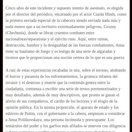
Cinco años de este incidente y supuesto intento de asesinato, es elegida
por el director del periódico, encarnado por el actor Ciarán Hinds, como
la primera enviada especial de la cabecera siendo enviada nada más y
nada menos que a un territorio extremadamente peligroso, Grozny
(Chechenia), donde se libran cruentos combates entre
nacionalistas/separatistas y el ejército ruso. Aquí, entre ruinas,
destrucción, hambre y la desigualdad de las fuerzas combatientes, Anna
tiene su bautismo de fuego y es testigo de una serie de algaradas y
tiroteos que le proporcionan una noción certera de lo que es una guerra.
A raíz de estas experiencias recabadas in situ, sobre el terreno, atisbando
el horror y paranoia de los enfrentamientos, la grotesca infamia del
invasor y el destrozo y muerte que la contienda genera entre la
ciudadanía, comienza a escribir una serie de textos pormenorizados y
muy detallados, además de muy descriptivos, que pronto se ganan el
afecto de sus compañeros, el cariño de los lectores y el elogio de la
opinión pública. En la misma proporción, el aparato de estado y los
esbirros de Puttin, con el gobernante a la cabeza, empiezan a considerar
a Anna Politkovskaya, una persona incómoda y preocupante. Los
tentáculos del poder y los garfios más afilados se mueven con diligencia