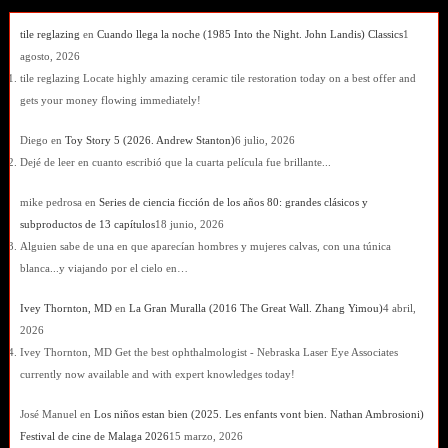
tile reglazing
en
Cuando llega la noche (1985 Into the Night. John Landis) Classics
1
agosto, 2026
tile reglazing Locate highly amazing ceramic tile restoration today on a best offer and
gets your money flowing immediately!
Diego
en
Toy Story 5 (2026. Andrew Stanton)
6 julio, 2026
Dejé de leer en cuanto escribió que la cuarta película fue brillante...
mike pedrosa
en
Series de ciencia ficción de los años 80: grandes clásicos y
subproductos de 13 capítulos
18 junio, 2026
Alguien sabe de una en que aparecían hombres y mujeres calvas, con una túnica
blanca...y viajando por el cielo en…
Ivey Thornton, MD
en
La Gran Muralla (2016 The Great Wall. Zhang Yimou)
4 abril,
2026
Ivey Thornton, MD Get the best ophthalmologist - Nebraska Laser Eye Associates
currently now available and with expert knowledges today!
José Manuel
en
Los niños estan bien (2025. Les enfants vont bien. Nathan Ambrosioni)
Festival de cine de Malaga 2026
15 marzo, 2026