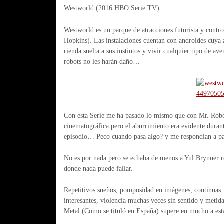
Westworld (2016 HBO Serie TV)
Westworld es un parque de atracciones futurista y contr
Hopkins). Las instalaciones cuentan con androides cuya ap
rienda suelta a sus instintos y vivir cualquier tipo de a
robots no les harán daño…
Con esta Serie me ha pasado lo mismo que con Mr. Robot
cinematográfica pero el aburrimiento era evidente durant
episodio… Peco cuando pasa algo? y me respondian a par
No es por nada pero se echaba de menos a Yul Brynner rep
donde nada puede fallar.
Repetitivos sueños, pomposidad en imágenes, continuas re
interesantes, violencia muchas veces sin sentido y metid
Metal (Como se tituló en España) supere en mucho a esta