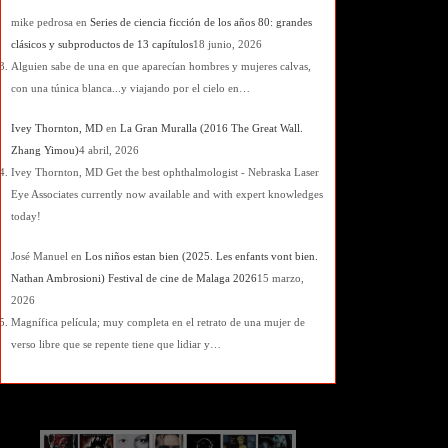
mike pedrosa
en
Series de ciencia ficción de los años 80: grandes
clásicos y subproductos de 13 capítulos
18 junio, 2026
Alguien sabe de una en que aparecían hombres y mujeres calvas,
con una túnica blanca...y viajando por el cielo en…
Ivey Thornton, MD
en
La Gran Muralla (2016 The Great Wall.
Zhang Yimou)
4 abril, 2026
Ivey Thornton, MD Get the best ophthalmologist - Nebraska Laser
Eye Associates currently now available and with expert knowledges
today!
José Manuel
en
Los niños estan bien (2025. Les enfants vont bien.
Nathan Ambrosioni) Festival de cine de Malaga 2026
15 marzo,
2026
Magnífica película; muy completa en el retrato de una mujer de
verso libre que se repente tiene que lidiar y…