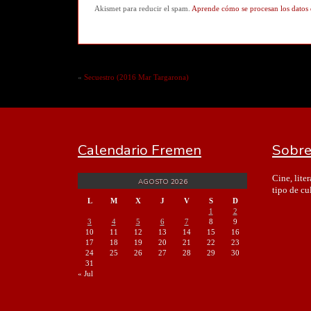
Akismet para reducir el spam.
Aprende cómo se procesan los datos 
«
Secuestro (2016 Mar Targarona)
Calendario Fremen
Sobre
Cine, lite
AGOSTO 2026
tipo de cu
L
M
X
J
V
S
D
1
2
3
4
5
6
7
8
9
10
11
12
13
14
15
16
17
18
19
20
21
22
23
24
25
26
27
28
29
30
31
« Jul