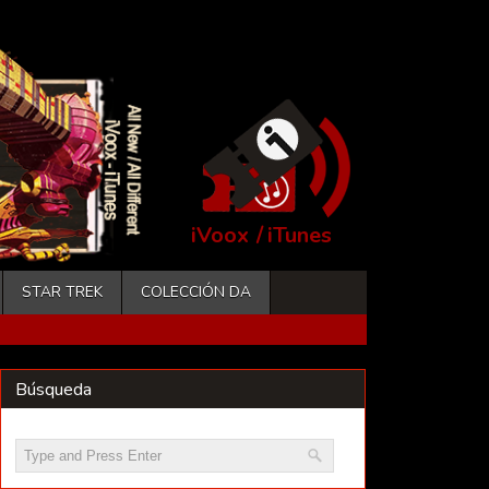
iVoox
/
iTunes
STAR TREK
COLECCIÓN DA
Búsqueda