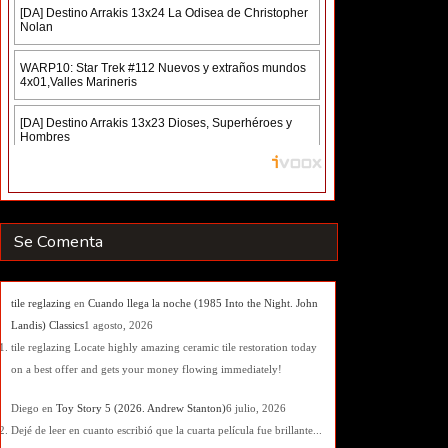
Se Comenta
tile reglazing
en
Cuando llega la noche (1985 Into the Night. John
Landis) Classics
1 agosto, 2026
tile reglazing Locate highly amazing ceramic tile restoration today
on a best offer and gets your money flowing immediately!
Diego
en
Toy Story 5 (2026. Andrew Stanton)
6 julio, 2026
Dejé de leer en cuanto escribió que la cuarta película fue brillante...