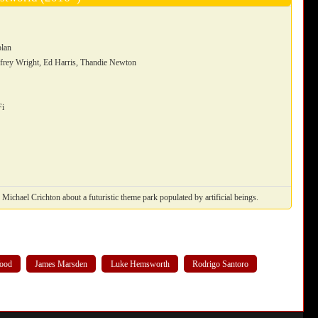
)
olan
frey Wright, Ed Harris, Thandie Newton
Fi
y Michael Crichton about a futuristic theme park populated by artificial beings.
Wood
James Marsden
Luke Hemsworth
Rodrigo Santoro