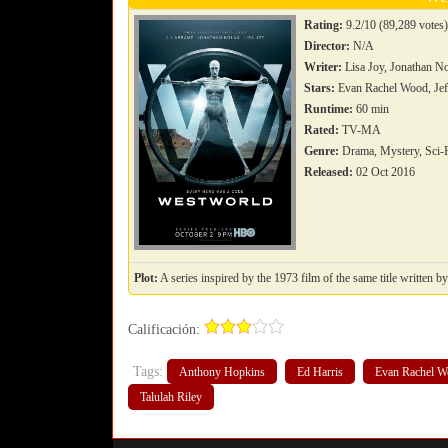
Rating:
9.2/10 (89,289 votes
Director:
N/A
Writer:
Lisa Joy, Jonathan N
Stars:
Evan Rachel Wood, Jef
Runtime:
60 min
Rated:
TV-MA
Genre:
Drama, Mystery, Sci-
Released:
02 Oct 2016
Plot:
A series inspired by the 1973 film of the same title written b
Calificación:
Tags:
Anthony Hopkins
Ed Harris
Evan Rachel 
Talulah Riley