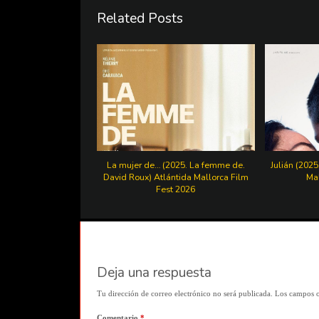
Related Posts
La mujer de… (2025. La femme de.
Julián (2025
David Roux) Atlántida Mallorca Film
Mal
Fest 2026
Deja una respuesta
Tu dirección de correo electrónico no será publicada.
Los campos o
Comentario
*