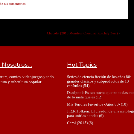
de tus comentarios.
Chocolat (2016 Monsieur Chocolat. Roschdy Zem)
»
 Nosotros…
Hot Topics
Series de ciencia ficción de los años 80:
ratura, comics, videojuegos y todo
grandes clásicos y subproductos de 13
ltura y subcultura popular.
capítulos
(54)
Deadpool: Es tan buena que no te das cu
de lo mala que es
(12)
Mis Terrores Favoritos -Años 80-
(10)
J.R.R.Tolkien: El creador de una mitolog
para unirlas a todas
(6)
Carol (2015)
(6)