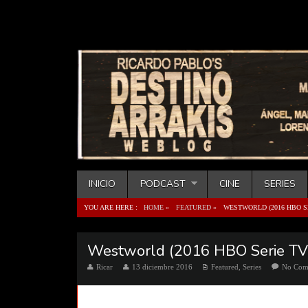
INICIO
PODCAST
CINE
SERIES
YOU ARE HERE :
HOME
»
FEATURED
»
WESTWORLD (2016 HBO S
Westworld (2016 HBO Serie TV
Ricar
13 diciembre 2016
Featured
,
Series
No Com