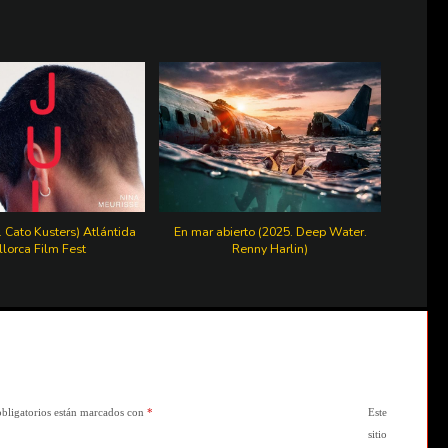
. Cato Kusters) Atlántida
En mar abierto (2025. Deep Water.
lorca Film Fest
Renny Harlin)
bligatorios están marcados con
*
Este
sitio