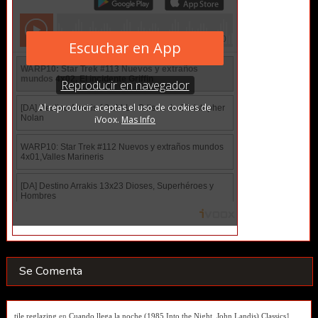
Se Comenta
tile reglazing
en
Cuando llega la noche (1985 Into the Night. John Landis) Classics
1