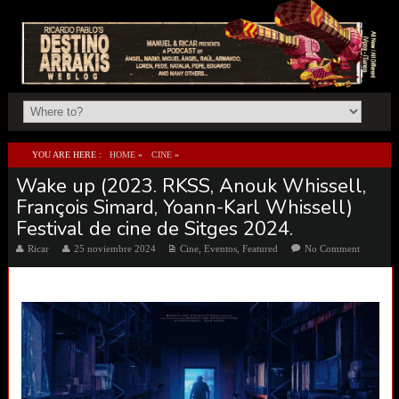
YOU ARE HERE :
HOME
»
CINE
»
Wake up (2023. RKSS, Anouk Whissell,
WAKE UP (2023. RKSS, ANOUK WHISSELL, FRANÇOIS SIMARD, YOANN-KARL
François Simard, Yoann-Karl Whissell)
WHISSELL) FESTIVAL DE CINE DE SITGES 2024.
Festival de cine de Sitges 2024.
Ricar
25 noviembre 2024
Cine
,
Eventos
,
Featured
No Comment