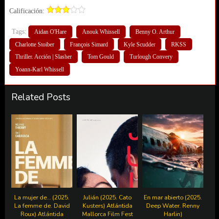
Calificación:
Tags:
Aidan O'Hare
Anouk Whissell
Benny O. Arthur
Charlotte Stoiber
François Simard
Kyle Scudder
RKSS
Thriller. Acción | Slasher
Tom Gould
Turlough Convery
Yoann-Karl Whissell
Related Posts
La mujer de… (2025.
Julián (2025. Cato
En mar abierto (2025.
La femme de. David
Kusters) Atlántida
Deep Water. Renny
Roux) Atlántida
Mallorca Film Fest
Harlin)