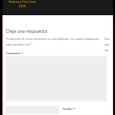
Mallorca Film Fest
2026
Deja una respuesta
Tu dirección de correo electrónico no será publicada.
Los campos obligatorios
Este
están marcados con
*
sitio
usa
Comentario
*
Nombre
*