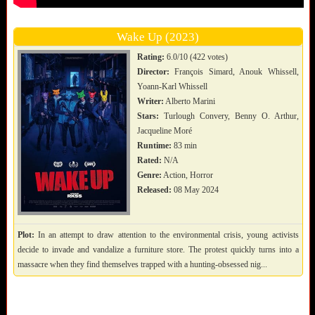
Wake Up (2023)
Rating:
6.0/10 (422 votes)
Director:
François Simard, Anouk Whissell,
Yoann-Karl Whissell
Writer:
Alberto Marini
Stars:
Turlough Convery, Benny O. Arthur,
Jacqueline Moré
Runtime:
83 min
Rated:
N/A
Genre:
Action, Horror
Released:
08 May 2024
Plot:
In an attempt to draw attention to the environmental crisis, young activists
decide to invade and vandalize a furniture store. The protest quickly turns into a
massacre when they find themselves trapped with a hunting-obsessed nig...