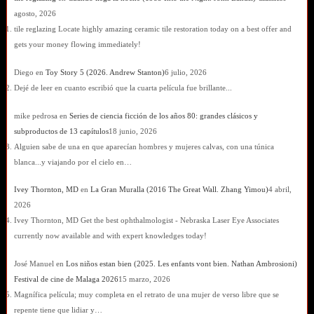
agosto, 2026
tile reglazing Locate highly amazing ceramic tile restoration today on a best offer and
gets your money flowing immediately!
Diego
en
Toy Story 5 (2026. Andrew Stanton)
6 julio, 2026
Dejé de leer en cuanto escribió que la cuarta película fue brillante...
mike pedrosa
en
Series de ciencia ficción de los años 80: grandes clásicos y
subproductos de 13 capítulos
18 junio, 2026
Alguien sabe de una en que aparecían hombres y mujeres calvas, con una túnica
blanca...y viajando por el cielo en…
Ivey Thornton, MD
en
La Gran Muralla (2016 The Great Wall. Zhang Yimou)
4 abril,
2026
Ivey Thornton, MD Get the best ophthalmologist - Nebraska Laser Eye Associates
currently now available and with expert knowledges today!
José Manuel
en
Los niños estan bien (2025. Les enfants vont bien. Nathan Ambrosioni)
Festival de cine de Malaga 2026
15 marzo, 2026
Magnífica película; muy completa en el retrato de una mujer de verso libre que se
repente tiene que lidiar y…