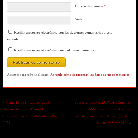
Correo electrónico
*
Web
Recibir un correo electrónico con los siguientes comentarios a esta
entrada.
Recibir un correo electrónico con cada nueva entrada.
Akismet para reducir el spam.
Aprende cómo se procesan los datos de tus comentarios.
«
Memorias de un caracol (2024.
Somos zombis (2023. We Are Zombies.
Memoir of a Snail. Adam Elliot) SSIFF
RKSS, François Simard, Anouk
Festival de cine de San Sebastian / Sitges
Whissell, Yoann-Karl Whissell) Festival
2024
de cine de Sitges 2024
»