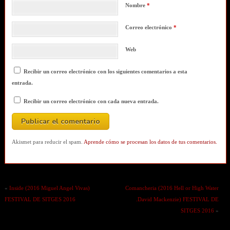
Nombre
*
Correo electrónico
*
Web
Recibir un correo electrónico con los siguientes comentarios a esta
entrada.
Recibir un correo electrónico con cada nueva entrada.
Akismet para reducir el spam.
Aprende cómo se procesan los datos de tus comentarios.
«
Inside (2016 Miguel Angel Vivas)
Comancheria (2016 Hell or High Water
FESTIVAL DE SITGES 2016
.David Mackenzie) FESTIVAL DE
SITGES 2016
»