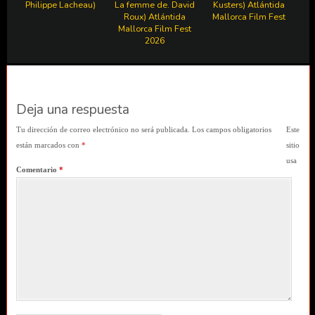
Philippe Lacheau)
La femme de. David
Kusters) Atlántida
Roux) Atlántida
Mallorca Film Fest
Mallorca Film Fest
2026
Deja una respuesta
Tu dirección de correo electrónico no será publicada.
Los campos obligatorios
Este
están marcados con
*
sitio
usa
Comentario
*