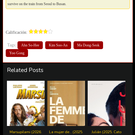
survive on the train from Seoul to Busan.
Calificación:
Tags:
Ahn So-Hee
Kim Soo-An
Ma Dong-Seok
Yoo Gong
Related Posts
Marsupilami (2026.
La mujer de… (2025.
Julián (2025. Cato