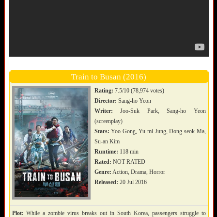
Train to Busan (2016)
Rating:
7.5/10 (78,974 votes)
Director:
Sang-ho Yeon
Writer:
Joo-Suk Park, Sang-ho Yeon
(screenplay)
Stars:
Yoo Gong, Yu-mi Jung, Dong-seok Ma,
Su-an Kim
Runtime:
118 min
Rated:
NOT RATED
Genre:
Action, Drama, Horror
Released:
20 Jul 2016
Plot:
While a zombie virus breaks out in South Korea, passengers struggle to