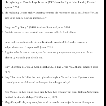
tile reglazing
en
Cuando llega la noche (1985 Into the Night. John Landis) Classics
1
agosto, 2026
tile reglazing Locate highly amazing ceramic tile restoration today on a best offer and
gets your money flowing immediately!
Diego
en
Toy Story 5 (2026. Andrew Stanton)
6 julio, 2026
Dejé de leer en cuanto escribió que la cuarta película fue brillante...
mike pedrosa
en
Series de ciencia ficción de los años 80: grandes clásicos y
subproductos de 13 capítulos
18 junio, 2026
Alguien sabe de una en que aparecían hombres y mujeres calvas, con una túnica
blanca...y viajando por el cielo en…
Ivey Thornton, MD
en
La Gran Muralla (2016 The Great Wall. Zhang Yimou)
4 abril,
2026
Ivey Thornton, MD Get the best ophthalmologist - Nebraska Laser Eye Associates
currently now available and with expert knowledges today!
José Manuel
en
Los niños estan bien (2025. Les enfants vont bien. Nathan Ambrosioni)
Festival de cine de Malaga 2026
15 marzo, 2026
Magnífica película; muy completa en el retrato de una mujer de verso libre que se