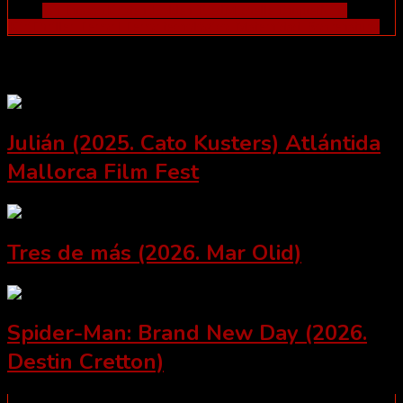
Tags:
Ian Tuason
Kristen Holden-Ried
Michelle Duquet
Nina
Kiri
Thriller. Terror | Terror tecnológico. Maternidad. Sobrenatural
Related Posts
Julián (2025. Cato Kusters) Atlántida
Mallorca Film Fest
Tres de más (2026. Mar Olid)
Spider-Man: Brand New Day (2026.
Destin Cretton)