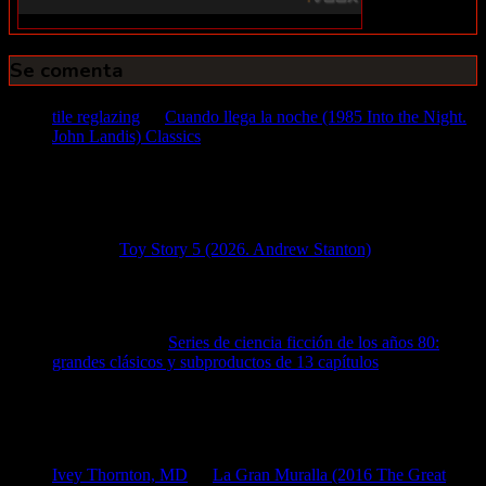
Se comenta
tile reglazing
en
Cuando llega la noche (1985 Into the Night.
John Landis) Classics
1 agosto, 2026
tile reglazing Locate highly amazing ceramic tile restoration
today on a best offer and gets your money flowing
immediately!
Diego
en
Toy Story 5 (2026. Andrew Stanton)
6 julio, 2026
Dejé de leer en cuanto escribió que la cuarta película fue
brillante...
mike pedrosa
en
Series de ciencia ficción de los años 80:
grandes clásicos y subproductos de 13 capítulos
18 junio,
2026
Alguien sabe de una en que aparecían hombres y mujeres
calvas, con una túnica blanca...y viajando por el cielo en…
Ivey Thornton, MD
en
La Gran Muralla (2016 The Great