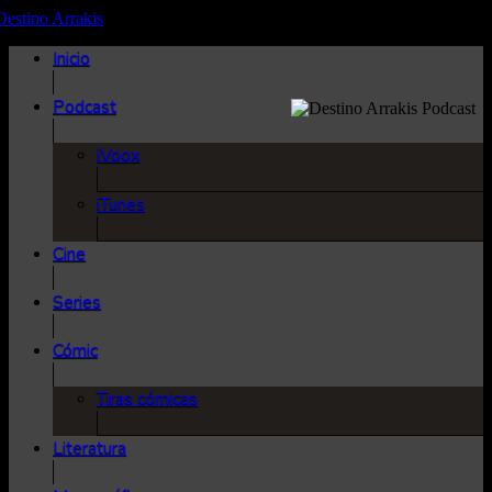
Inicio
Podcast
iVoox
iTunes
Cine
Series
Cómic
Tiras cómicas
Literatura