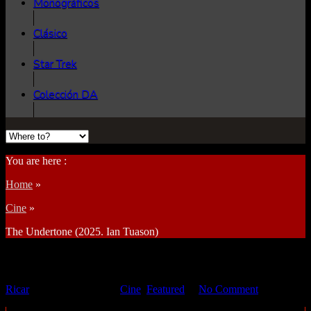
Monográficos
Clásico
Star Trek
Colección DA
You are here :
Home
»
Cine
»
The Undertone (2025. Ian Tuason)
The Undertone (2025. Ian Tuason)
Ricar
07 mayo 2026
Cine
,
Featured
No Comment