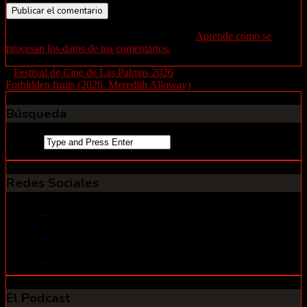
Este sitio usa Akismet para reducir el spam.
Aprende cómo se
procesan los datos de tus comentarios.
«
Festival de Cine de Las Palmas 2026
Forbidden fruits (2026. Meredith Alloway)
»
Búsqueda
Search
for:
Redes Sociales
El Podcast