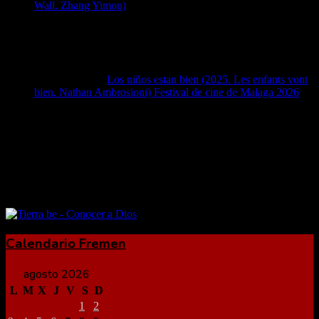
Wall. Zhang Yimou)
4 abril, 2026
Ivey Thornton, MD Get the best ophthalmologist - Nebraska
Laser Eye Associates currently now available and with expert
knowledges today!
José Manuel
en
Los niños estan bien (2025. Les enfants vont
bien. Nathan Ambrosioni) Festival de cine de Malaga 2026
15
marzo, 2026
Magnífica película; muy completa en el retrato de una mujer
de verso libre que se repente tiene que lidiar y…
Calendario Fremen
agosto 2026
L
M
X
J
V
S
D
1
2