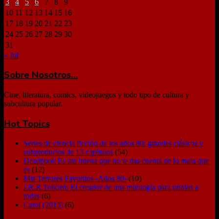
3
4
5
6
7
8
9
10
11
12
13
14
15
16
17
18
19
20
21
22
23
24
25
26
27
28
29
30
31
« Jul
Sobre Nosotros…
Cine, literatura, comics, videojuegos y todo tipo de cultura y
subcultura popular.
Hot Topics
Series de ciencia ficción de los años 80: grandes clásicos y
subproductos de 13 capítulos
(54)
Deadpool: Es tan buena que no te das cuenta de lo mala que
es
(12)
Mis Terrores Favoritos -Años 80-
(10)
J.R.R.Tolkien: El creador de una mitología para unirlas a
todas
(6)
Carol (2015)
(6)