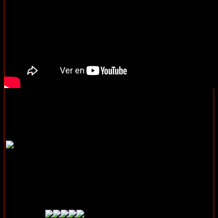
Undertone (2026)
Rating:
6.1/10 (8,528 votes)
Director:
Ian Tuason
Writer:
Ian Tuason
Stars:
Nina Kiri, Adam DiMarco, Michèle
Duquet
Runtime:
94 min
Rated:
R
Genre:
Horror, Sci-Fi, Thriller
Released:
13 Mar 2026
Plot:
The host of a popular paranormal podcast becomes haunted
by terrifying recordings mysteriously sent her way.
Calificación: