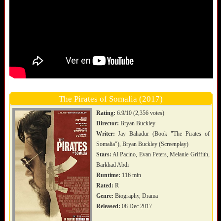
The Pirates of Somalia (2017)
Rating:
6.9/10 (2,356 votes)
Director:
Bryan Buckley
Writer:
Jay Bahadur (Book "The Pirates of
Somalia"), Bryan Buckley (Screenplay)
Stars:
Al Pacino, Evan Peters, Melanie Griffith,
Barkhad Abdi
Runtime:
116 min
Rated:
R
Genre:
Biography, Drama
Released:
08 Dec 2017