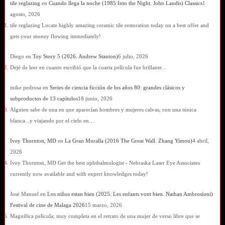
tile reglazing
en
Cuando llega la noche (1985 Into the Night. John Landis) Classics
1
agosto, 2026
tile reglazing Locate highly amazing ceramic tile restoration today on a best offer and
gets your money flowing immediately!
Diego
en
Toy Story 5 (2026. Andrew Stanton)
6 julio, 2026
Dejé de leer en cuanto escribió que la cuarta película fue brillante...
mike pedrosa
en
Series de ciencia ficción de los años 80: grandes clásicos y
subproductos de 13 capítulos
18 junio, 2026
Alguien sabe de una en que aparecían hombres y mujeres calvas, con una túnica
blanca...y viajando por el cielo en…
Ivey Thornton, MD
en
La Gran Muralla (2016 The Great Wall. Zhang Yimou)
4 abril,
2026
Ivey Thornton, MD Get the best ophthalmologist - Nebraska Laser Eye Associates
currently now available and with expert knowledges today!
José Manuel
en
Los niños estan bien (2025. Les enfants vont bien. Nathan Ambrosioni)
Festival de cine de Malaga 2026
15 marzo, 2026
Magnífica película; muy completa en el retrato de una mujer de verso libre que se