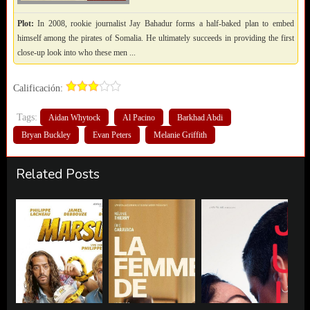
Plot:
In 2008, rookie journalist Jay Bahadur forms a half-baked plan to embed
himself among the pirates of Somalia. He ultimately succeeds in providing the first
close-up look into who these men ...
Calificación:
Tags:
Aidan Whytock
Al Pacino
Barkhad Abdi
Bryan Buckley
Evan Peters
Melanie Griffith
Related Posts