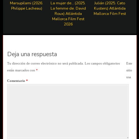
Marsupilami (2026.
La mujer de… (2025.
Julián (2025. Cato
Philippe Lacheau)
La femme de. David
Kusters) Atlántida
Roux) Atlántida
Mallorca Film Fest
Mallorca Film Fest
2026
Deja una respuesta
Tu dirección de correo electrónico no será publicada.
Los campos obligatorios
Este
están marcados con
*
sitio
usa
Comentario
*