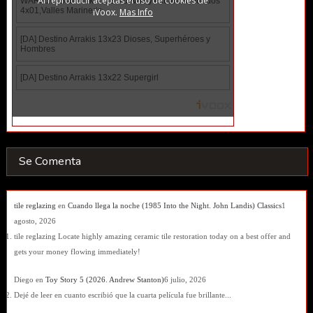
Se Comenta
tile reglazing
en
Cuando llega la noche (1985 Into the Night. John Landis) Classics
1
agosto, 2026
tile reglazing Locate highly amazing ceramic tile restoration today on a best offer and
gets your money flowing immediately!
Diego
en
Toy Story 5 (2026. Andrew Stanton)
6 julio, 2026
Dejé de leer en cuanto escribió que la cuarta película fue brillante...