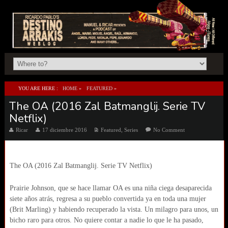
YOU ARE HERE :
HOME
»
FEATURED
»
The OA (2016 Zal Batmanglij. Serie TV
THE OA (2016 ZAL BATMANGLIJ. SERIE TV NETFLIX)
Netflix)
Ricar
17 diciembre 2016
Featured
,
Series
No Comment
The OA (2016 Zal Batmanglij. Serie TV Netflix)
Prairie Johnson, que se hace llamar OA es una niña ciega desaparecida
siete años atrás, regresa a su pueblo convertida ya en toda una mujer
(Brit Marling) y habiendo recuperado la vista. Un milagro para unos, un
bicho raro para otros. No quiere contar a nadie lo que le ha pasado,