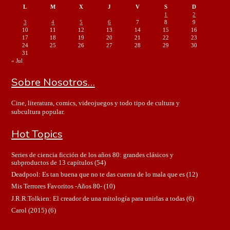
L
M
X
J
V
S
D
1
2
3
4
5
6
7
8
9
10
11
12
13
14
15
16
17
18
19
20
21
22
23
24
25
26
27
28
29
30
31
« Jul
Sobre Nosotros…
Cine, literatura, comics, videojuegos y todo tipo de cultura y
subcultura popular.
Hot Topics
Series de ciencia ficción de los años 80: grandes clásicos y
subproductos de 13 capítulos
(54)
Deadpool: Es tan buena que no te das cuenta de lo mala que es
(12)
Mis Terrores Favoritos -Años 80-
(10)
J.R.R.Tolkien: El creador de una mitología para unirlas a todas
(6)
Carol (2015)
(6)