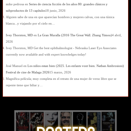
mike pedrosa
en
Series de ciencia ficción de los años 80: grandes clásicos y
subproductos de 13 capítulos
18 junio, 2026
Alguien sabe de una en que aparecían hombres y mujeres calvas, con una túnica
blanca...y viajando por el cielo en…
Ivey Thornton, MD
en
La Gran Muralla (2016 The Great Wall. Zhang Yimou)
4 abril,
2026
Ivey Thornton, MD Get the best ophthalmologist - Nebraska Laser Eye Associates
currently now available and with expert knowledges today!
José Manuel
en
Los niños estan bien (2025. Les enfants vont bien. Nathan Ambrosioni)
Festival de cine de Malaga 2026
15 marzo, 2026
Magnífica película; muy completa en el retrato de una mujer de verso libre que se
repente tiene que lidiar y…