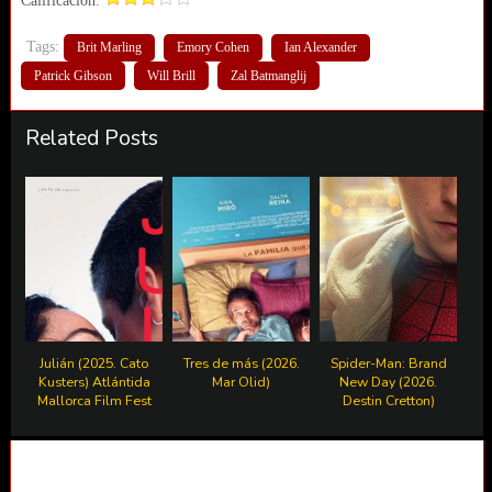
Calificación:
Tags:
Brit Marling
Emory Cohen
Ian Alexander
Patrick Gibson
Will Brill
Zal Batmanglij
Related Posts
Julián (2025. Cato
Tres de más (2026.
Spider-Man: Brand
Kusters) Atlántida
Mar Olid)
New Day (2026.
Mallorca Film Fest
Destin Cretton)