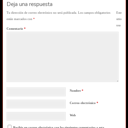
Deja una respuesta
Tu dirección de correo electrónico no será publicada.
Los campos obligatorios
Este
están marcados con
*
sitio
usa
Comentario
*
Nombre
*
Correo electrónico
*
Web
Recibir un correo electrónico con los siguientes comentarios a esta