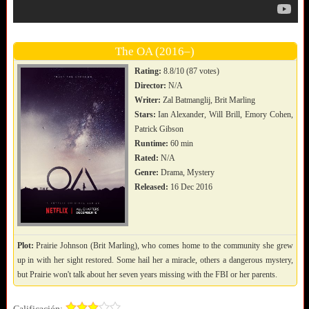
The OA (2016–)
Rating:
8.8/10 (87 votes)
Director:
N/A
Writer:
Zal Batmanglij, Brit Marling
Stars:
Ian Alexander, Will Brill, Emory Cohen,
Patrick Gibson
Runtime:
60 min
Rated:
N/A
Genre:
Drama, Mystery
Released:
16 Dec 2016
Plot:
Prairie Johnson (Brit Marling), who comes home to the community she grew
up in with her sight restored. Some hail her a miracle, others a dangerous mystery,
but Prairie won't talk about her seven years missing with the FBI or her parents.